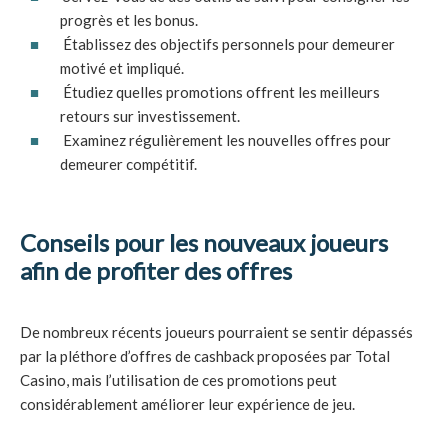
progrès et les bonus.
Établissez des objectifs personnels pour demeurer
motivé et impliqué.
Étudiez quelles promotions offrent les meilleurs
retours sur investissement.
Examinez régulièrement les nouvelles offres pour
demeurer compétitif.
Conseils pour les nouveaux joueurs
afin de profiter des offres
De nombreux récents joueurs pourraient se sentir dépassés
par la pléthore d’offres de cashback proposées par Total
Casino, mais l’utilisation de ces promotions peut
considérablement améliorer leur expérience de jeu.