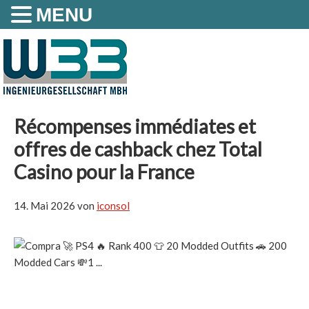
MENU
Récompenses immédiates et
offres de cashback chez Total
Casino pour la France
14. Mai 2026
von
iconsol