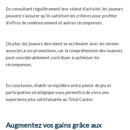
En consultant régulièrement leur statut d’activité, les joueurs
peuvent s’assurer qu’ils satisfont les critères pour profiter
d’offres de remboursement et autres récompenses.
De plus, les joueurs devraient se acclimater avec les termes
associés à ces promotions, car la compréhension des nuances
peut considérablement contribuer à optimiser les
récompenses.
En conclusion, établir un équilibre entre plaisir de jeu et
participation stratégique vous permettra de vivre une
expérience plus satisfaisante au Total Casino.
Augmentez vos gains grâce aux