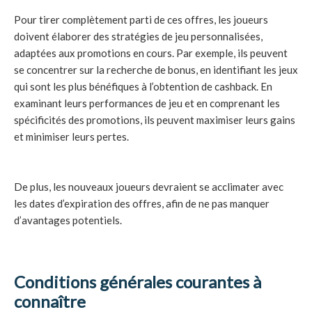
Pour tirer complètement parti de ces offres, les joueurs
doivent élaborer des stratégies de jeu personnalisées,
adaptées aux promotions en cours. Par exemple, ils peuvent
se concentrer sur la recherche de bonus, en identifiant les jeux
qui sont les plus bénéfiques à l’obtention de cashback. En
examinant leurs performances de jeu et en comprenant les
spécificités des promotions, ils peuvent maximiser leurs gains
et minimiser leurs pertes.
De plus, les nouveaux joueurs devraient se acclimater avec
les dates d’expiration des offres, afin de ne pas manquer
d’avantages potentiels.
Conditions générales courantes à
connaître