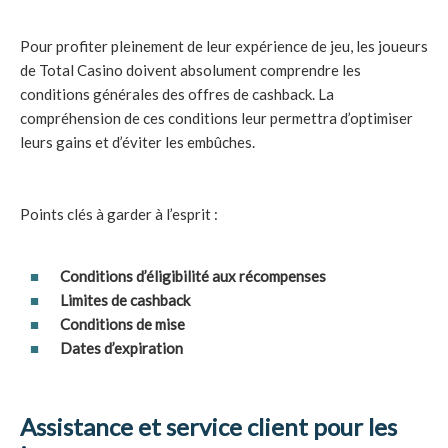
Pour profiter pleinement de leur expérience de jeu, les joueurs
de Total Casino doivent absolument comprendre les
conditions générales des offres de cashback. La
compréhension de ces conditions leur permettra d’optimiser
leurs gains et d’éviter les embûches.
Points clés à garder à l’esprit :
Conditions d’éligibilité aux récompenses
Limites de cashback
Conditions de mise
Dates d’expiration
Assistance et service client pour les