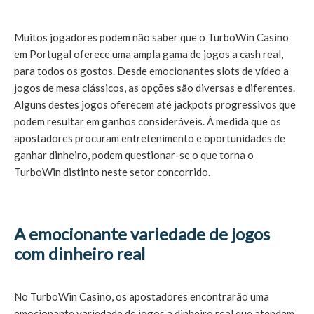
Muitos jogadores podem não saber que o TurboWin Casino
em Portugal oferece uma ampla gama de jogos a cash real,
para todos os gostos. Desde emocionantes slots de vídeo a
jogos de mesa clássicos, as opções são diversas e diferentes.
Alguns destes jogos oferecem até jackpots progressivos que
podem resultar em ganhos consideráveis. À medida que os
apostadores procuram entretenimento e oportunidades de
ganhar dinheiro, podem questionar-se o que torna o
TurboWin distinto neste setor concorrido.
A emocionante variedade de jogos
com dinheiro real
No TurboWin Casino, os apostadores encontrarão uma
emocionante variedade de jogos a dinheiro real que atendem