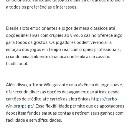
a todos os preferências e interesses.
Desde slots emocionantes e jogos de mesa clássicos até
opções imersivas com crupiês ao vivo, o casino oferece algo
para todos os gostos. Os jogadores podem vivenciar a
emoção dos jogos em tempo real com crupiês profissionais,
criando uma ambiente dinâmica que lembra um cassino
tradicional.
Além disso, a TurboWin garante uma vivência de jogo suave,
oferecendo diversas opções de pagamento práticas, desde
cartões de crédito até carteiras eletrônicas
https://turbo-
win.org/pt-pt/
. Essa flexibilidade permite que os apostadores
depositem fundos em suas contas e retirem seus ganhos com
facilidade e sem dificuldades.