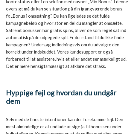
kontostatus eller i en sektion med navnet „Min Bonus“. I denne
oversigt må du kan se situation på din igangværende bonus,
fx „Bonus i omsætning“. Du kan ligeledes se det fulde
kampagnebeløb og hvor stor en del du mangler at omsætte.
Såfremt bonussen har gratis spins, bliver de som regel sat ind
automatisk på de udpegede spil. Er du i stand til du ikke finde
kampagnen? Undersøg indledningsvis om du udvalgte den
korrekt under indskuddet. Vores kundesupport er også
forberedt til at assistere, hvis et eller andet ser mærkeligt ud.
Det er mere hensigtsmæssigt at afklare det straks.
Hyppige fejl og hvordan du undgår
dem
Selv med de fineste intentioner kan der forekomme fejl. Den
mest almindelige er at undlade at sige ja til bonussen under
indbetalingen. Konsekvensen er, at du spiller med dine egne