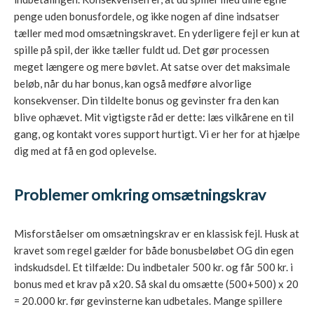
penge uden bonusfordele, og ikke nogen af dine indsatser
tæller med mod omsætningskravet. En yderligere fejl er kun at
spille på spil, der ikke tæller fuldt ud. Det gør processen
meget længere og mere bøvlet. At satse over det maksimale
beløb, når du har bonus, kan også medføre alvorlige
konsekvenser. Din tildelte bonus og gevinster fra den kan
blive ophævet. Mit vigtigste råd er dette: læs vilkårene en til
gang, og kontakt vores support hurtigt. Vi er her for at hjælpe
dig med at få en god oplevelse.
Problemer omkring omsætningskrav
Misforståelser om omsætningskrav er en klassisk fejl. Husk at
kravet som regel gælder for både bonusbeløbet OG din egen
indskudsdel. Et tilfælde: Du indbetaler 500 kr. og får 500 kr. i
bonus med et krav på x20. Så skal du omsætte (500+500) x 20
= 20.000 kr. før gevinsterne kan udbetales. Mange spillere