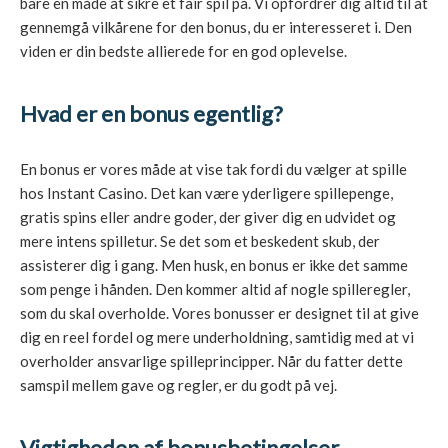
bare en måde at sikre et fair spil på. Vi opfordrer dig altid til at
gennemgå vilkårene for den bonus, du er interesseret i. Den
viden er din bedste allierede for en god oplevelse.
Hvad er en bonus egentlig?
En bonus er vores måde at vise tak fordi du vælger at spille
hos Instant Casino. Det kan være yderligere spillepenge,
gratis spins eller andre goder, der giver dig en udvidet og
mere intens spilletur. Se det som et beskedent skub, der
assisterer dig i gang. Men husk, en bonus er ikke det samme
som penge i hånden. Den kommer altid af nogle spilleregler,
som du skal overholde. Vores bonusser er designet til at give
dig en reel fordel og mere underholdning, samtidig med at vi
overholder ansvarlige spilleprincipper. Når du fatter dette
samspil mellem gave og regler, er du godt på vej.
Vigtigheden af bonusbetingelser