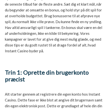
de seneste tilbud før de fleste andre. Sæt dig et klart mål, når
du begynder at omsætte en bonus, og hold styr på dit spil for
at overholde budgettet. Brug bonusserne til at afprøve nye
spil, du normalt ikke ville prøve. Du kunne finde en ny yndling.
Hav altid ansvarligt spil i tankerne. En bonus skal være en del
af underholdningen, ikke en kilde til bekymring. Vores
kampagner er lavet for at give dig mest mulig glæde, og med
disse tips er du godt rustet til at drage fordel af alt, hvad
Instant Casino byder på.
Trin 1: Oprette din brugerkonto
præcist
Alt starter gennem at registrere din egen konto hos Instant
Casino. Dette fase er ikke blot at angive dit brugernavn samt
din egen elektronisk post. Dette er grundlaget af hele din din