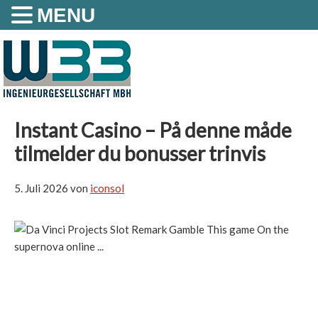
MENU
Instant Casino – På denne måde
tilmelder du bonusser trinvis
5. Juli 2026
von
iconsol