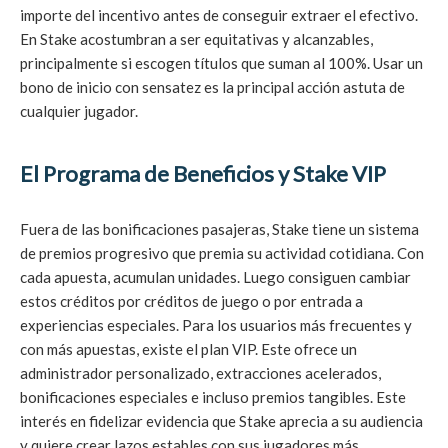
importe del incentivo antes de conseguir extraer el efectivo.
En Stake acostumbran a ser equitativas y alcanzables,
principalmente si escogen títulos que suman al 100%. Usar un
bono de inicio con sensatez es la principal acción astuta de
cualquier jugador.
El Programa de Beneficios y Stake VIP
Fuera de las bonificaciones pasajeras, Stake tiene un sistema
de premios progresivo que premia su actividad cotidiana. Con
cada apuesta, acumulan unidades. Luego consiguen cambiar
estos créditos por créditos de juego o por entrada a
experiencias especiales. Para los usuarios más frecuentes y
con más apuestas, existe el plan VIP. Este ofrece un
administrador personalizado, extracciones acelerados,
bonificaciones especiales e incluso premios tangibles. Este
interés en fidelizar evidencia que Stake aprecia a su audiencia
y quiere crear lazos estables con sus jugadores más