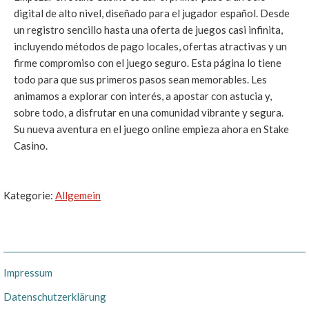
digital de alto nivel, diseñado para el jugador español. Desde
un registro sencillo hasta una oferta de juegos casi infinita,
incluyendo métodos de pago locales, ofertas atractivas y un
firme compromiso con el juego seguro. Esta página lo tiene
todo para que sus primeros pasos sean memorables. Les
animamos a explorar con interés, a apostar con astucia y,
sobre todo, a disfrutar en una comunidad vibrante y segura.
Su nueva aventura en el juego online empieza ahora en Stake
Casino.
Kategorie:
Allgemein
Impressum
Footer
Datenschutzerklärung