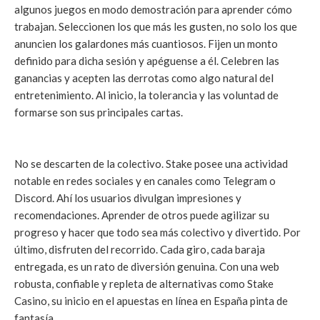
algunos juegos en modo demostración para aprender cómo
trabajan. Seleccionen los que más les gusten, no solo los que
anuncien los galardones más cuantiosos. Fijen un monto
definido para dicha sesión y apéguense a él. Celebren las
ganancias y acepten las derrotas como algo natural del
entretenimiento. Al inicio, la tolerancia y las voluntad de
formarse son sus principales cartas.
No se descarten de la colectivo. Stake posee una actividad
notable en redes sociales y en canales como Telegram o
Discord. Ahí los usuarios divulgan impresiones y
recomendaciones. Aprender de otros puede agilizar su
progreso y hacer que todo sea más colectivo y divertido. Por
último, disfruten del recorrido. Cada giro, cada baraja
entregada, es un rato de diversión genuina. Con una web
robusta, confiable y repleta de alternativas como Stake
Casino, su inicio en el apuestas en línea en España pinta de
fantasía.