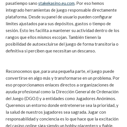
pasatiempo sano
stakekasino.eu.com
. Por eso hemos
integrado herramientas de juego responsable directamente
plataforma. Desde su panel de usuario pueden configurar
límites ajustados para sus depósitos, gastos o tiempo de
sesión. Esto les facilita a mantener su actividad dentro de los
rangos que ellos mismos escojan. También tienen la
posibilidad de autoexcluirse del juego de forma transitoria o
definitiva si perciben que necesitan un descanso.
Reconocemos que, para una pequeña parte, el juego puede
convertirse en algo más y transformarse en un problema. Por
eso proporcionamos enlaces directos a organizaciones de
ayuda profesional como la Dirección General de Ordenación
del Juego (DGOJ) y a entidades como Jugadores Anónimos.
Queremos un entorno donde entretenerse sea la prioridad, y
la salud de nuestros jugadores sea sagrada. Jugar con
responsabilidad y conciencia es lo que hace que la excitación
del casino online siga siendo un hobby placentero y fiable.