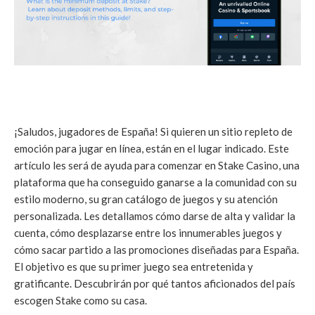
¡Saludos, jugadores de España! Si quieren un sitio repleto de
emoción para jugar en línea, están en el lugar indicado. Este
artículo les será de ayuda para comenzar en Stake Casino, una
plataforma que ha conseguido ganarse a la comunidad con su
estilo moderno, su gran catálogo de juegos y su atención
personalizada. Les detallamos cómo darse de alta y validar la
cuenta, cómo desplazarse entre los innumerables juegos y
cómo sacar partido a las promociones diseñadas para España.
El objetivo es que su primer juego sea entretenida y
gratificante. Descubrirán por qué tantos aficionados del país
escogen Stake como su casa.