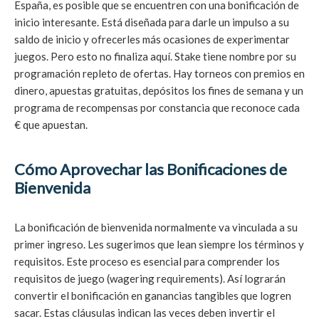
España, es posible que se encuentren con una bonificación de
inicio interesante. Está diseñada para darle un impulso a su
saldo de inicio y ofrecerles más ocasiones de experimentar
juegos. Pero esto no finaliza aquí. Stake tiene nombre por su
programación repleto de ofertas. Hay torneos con premios en
dinero, apuestas gratuitas, depósitos los fines de semana y un
programa de recompensas por constancia que reconoce cada
€ que apuestan.
Cómo Aprovechar las Bonificaciones de
Bienvenida
La bonificación de bienvenida normalmente va vinculada a su
primer ingreso. Les sugerimos que lean siempre los términos y
requisitos. Este proceso es esencial para comprender los
requisitos de juego (wagering requirements). Así lograrán
convertir el bonificación en ganancias tangibles que logren
sacar. Estas cláusulas indican las veces deben invertir el