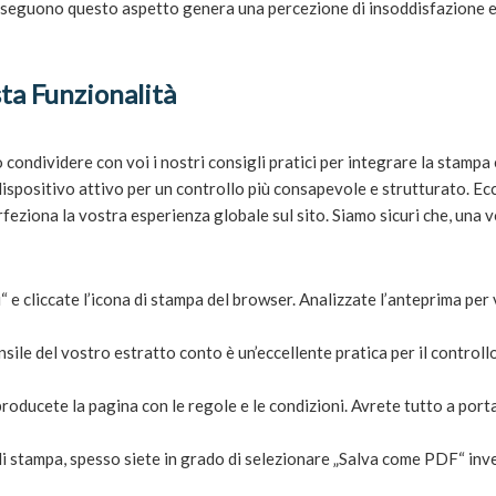
 seguono questo aspetto genera una percezione di insoddisfazione e d
ta Funzionalità
condividere con voi i nostri consigli pratici per integrare la stamp
ispositivo attivo per un controllo più consapevole e strutturato. Ec
feziona la vostra esperienza globale sul sito. Siamo sicuri che, una v
 e cliccate l’icona di stampa del browser. Analizzate l’anteprima per
e del vostro estratto conto è un’eccellente pratica per il controllo 
iproducete la pagina con le regole e le condizioni. Avrete tutto a por
di stampa, spesso siete in grado di selezionare „Salva come PDF“ inve