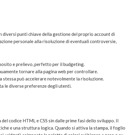
n diversi punti chiave della gestione del proprio account di
izzazione personale alla risoluzione di eventuali controversie,
posito e prelievo, perfetto per il budgeting.
inuamente tornare alla pagina web per controllare.
la stessa può accelerare notevolmente la risoluzione.
ta le diverse preferenze degli utenti.
 del codice HTML e CSS sin dalle prime fasi dello sviluppo. Il
che e una struttura logica. Quando si attiva la stampa, il foglio