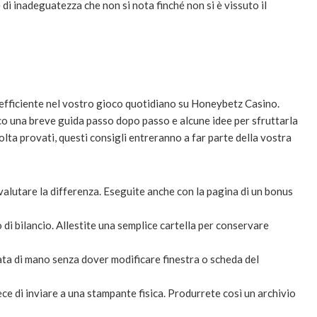
i inadeguatezza che non si nota finché non si è vissuto il
a efficiente nel vostro gioco quotidiano su Honeybetz Casino.
co una breve guida passo dopo passo e alcune idee per sfruttarla
olta provati, questi consigli entreranno a far parte della vostra
 valutare la differenza. Eseguite anche con la pagina di un bonus
di bilancio. Allestite una semplice cartella per conservare
tata di mano senza dover modificare finestra o scheda del
ce di inviare a una stampante fisica. Produrrete così un archivio