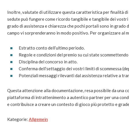
Inoltre, valutate di utilizzare questa caratteristica per finalità
sedute può fungere come ricordo tangibile e tangibile dei vostri
grado di assistenza e chiarezza che pochi portali sono in grado d
campo vi sorprenderanno in modo positivo. Per organizzare al ma
Estratto conto dell’ultimo periodo.
Regole e condizioni del premio su cui state scommettendo
Disciplina del concorso in atto.
Conferma dell’settaggio dei vostri limiti di scommessa (de
Potenziali messaggi rilevanti dal assistenza relative a tr
Questa attenzione alla documentazione, resa possibile da una co
piattaforma di intrattenimento a autentico partner per una condu
e contribuisce a creare un contesto di gioco più protetto e grad
Kategorie:
Allgemein