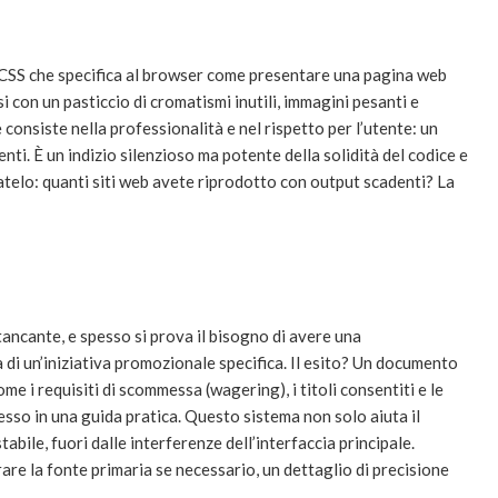
ve CSS che specifica al browser come presentare una pagina web
con un pasticcio di cromatismi inutili, immagini pesanti e
consiste nella professionalità e nel rispetto per l’utente: un
ti. È un indizio silenzioso ma potente della solidità del codice e
eratelo: quanti siti web avete riprodotto con output scadenti? La
ancante, e spesso si prova il bisogno di avere una
di un’iniziativa promozionale specifica. Il esito? Un documento
me i requisiti di scommessa (wagering), i titoli consentiti e le
esso in una guida pratica. Questo sistema non solo aiuta il
abile, fuori dalle interferenze dell’interfaccia principale.
rare la fonte primaria se necessario, un dettaglio di precisione