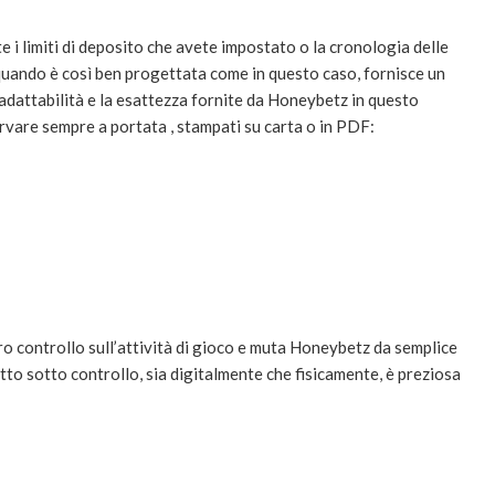
e i limiti di deposito che avete impostato o la cronologia delle
 quando è così ben progettata come in questo caso, fornisce un
a adattabilità e la esattezza fornite da Honeybetz in questo
rvare sempre a portata , stampati su carta o in PDF:
 controllo sull’attività di gioco e muta Honeybetz da semplice
to sotto controllo, sia digitalmente che fisicamente, è preziosa