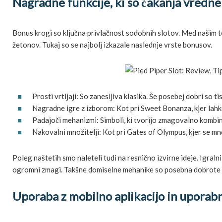
Nagradne funkcije, ki so čakanja vredne
Bonus krogi so ključna privlačnost sodobnih slotov. Med našim te
žetonov. Tukaj so se najbolj izkazale naslednje vrste bonusov.
Prosti vrtljaji: So zanesljiva klasika. Še posebej dobri so ti
Nagradne igre z izborom: Kot pri Sweet Bonanza, kjer lah
Padajoči mehanizmi: Simboli, ki tvorijo zmagovalno kombin
Nakovalni množitelji: Kot pri Gates of Olympus, kjer se mno
Poleg naštetih smo naleteli tudi na resnično izvirne ideje. Igral
ogromni zmagi. Takšne domiselne mehanike so posebna dobrote za 
Uporaba z mobilno aplikacijo in upora