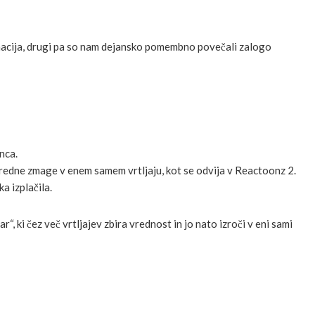
nimacija, drugi pa so nam dejansko pomembno povečali zalogo
nca.
oredne zmage v enem samem vrtljaju, kot se odvija v Reactoonz 2.
a izplačila.
“, ki čez več vrtljajev zbira vrednost in jo nato izroči v eni sami