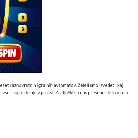
eset raznovrstnih igralnih avtomatov. Želeli smo izvedeti, kaj
 vse skupaj deluje v praksi. Zaključki so nas presenetile in v tem