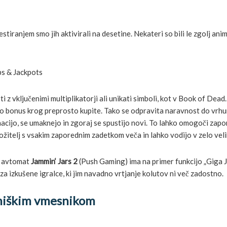
stiranjem smo jih aktivirali na desetine. Nekateri so bili le zgolj a
sti z vključenimi multiplikatorji ali unikati simboli, kot v Book of Dead.
ko bonus krog preprosto kupite. Tako se odpravita naravnost do vrhu
acijo, se umaknejo in zgoraj se spustijo novi. To lahko omogoči zap
žitelj s vsakim zaporednim zadetkom veča in lahko vodijo v zelo velik
ni avtomat
Jammin‘ Jars 2
(Push Gaming) ima na primer funkcijo „Giga Jar
izkušene igralce, ki jim navadno vrtjanje kolutov ni več zadostno.
bniškim vmesnikom