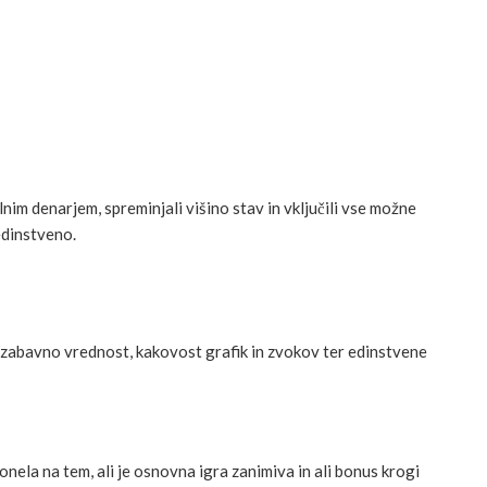
lnim denarjem, spreminjali višino stav in vključili vse možne
edinstveno.
n, zabavno vrednost, kakovost grafik in zvokov ter edinstvene
lonela na tem, ali je osnovna igra zanimiva in ali bonus krogi