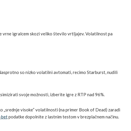
 vrne igralcem skozi veliko število vrtljajev. Volatilnost pa
asprotno so nizko volatilni avtomati, recimo Starburst, nudili
simizirati svoje možnosti, izberite igre z RTP nad 96%.
o „srednje visoke“ volatilnosti (na primer Book of Dead) zaradi
-bet
podatke dopolnite z lastnim testom v brezplačnem načinu.