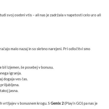
di svoj osebni vtis – ali nas je zadržala v napetosti celo uro ali
račajo malo nazaj in so skrbno narejeni. Pri odločitvi smo
 bil izjemen, še posebej v bonusu.
anega igranja.
aj dogaja ves čas.
riljubljena.
takoj jasna.
h vrtljajev v bonusnem krogu. S
Gemix 2
(Play’n GO) pa nas je