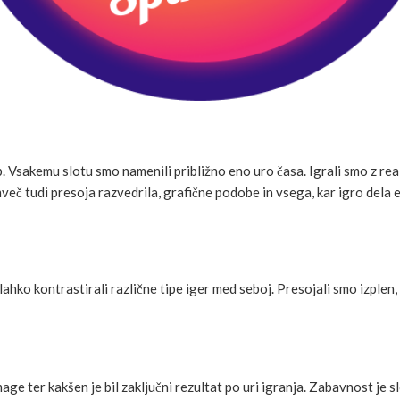
op. Vsakemu slotu smo namenili približno eno uro časa. Igrali smo z rea
mveč tudi presoja razvedrila, grafične podobe in vsega, kar igro dela 
ahko kontrastirali različne tipe iger med seboj. Presojali smo izple
age ter kakšen je bil zaključni rezultat po uri igranja. Zabavnost je s