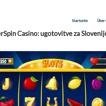
Startseite
Über 
erSpin Casino: ugotovitve za Slovenij