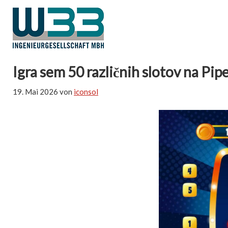
Igra sem 50 različnih slotov na Pip
19. Mai 2026
von
iconsol