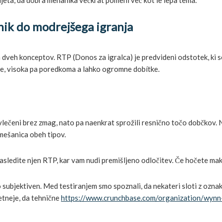
nik do modrejšega igranja
h dveh konceptov. RTP (Donos za igralca) je predvideni odstotek, ki se
ge, visoka pa poredkoma a lahko ogromne dobítke.
vlečeni brez zmag, nato pa naenkrat sprožili resnično točo dobčkov. N
 mešanica obeh tipov.
zasledite njen RTP, kar vam nudi premišljeno odločitev. Če hočete mak
 subjektiven. Med testiranjem smo spoznali, da nekateri sloti z oznak
etneje, da tehnične
https://www.crunchbase.com/organization/wynn