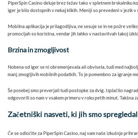
PiperSpin Casino deluje brez težav tako v spletnem brskalniku ko
iger je bilo dostopnih v nekaj klikih. Meniji so prevedeni v jezik 
Mobilna aplikacija je prilagodljiva, ne sesuje se in ne požre vel
promocijah so koristna, vendar jih lahko v nastavitvah takoj izklo
Brzina in zmogljivost
Nobena od iger se ni obremenjevala ali obvisela, tudi med najbol
manj zmogljivih mobilnih podatkih. To je pomembno za igranje m
Še posebej smo preverjali tudi postopke za dvig. Izplačilo nagrad
odgovorili so nam v vsakem primeru v roku petih minut. Takšna z
Začetniški nasveti, ki jih smo spregledal
Če se odločite za PiperSpin Casino, naj vam naše izkušnje prihrani