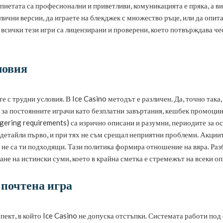
иетата са професионални и приветливи, комуникацията е пряка, а ви
злични версии, да играете на блекджек с множество ръце, или да опи
всички тези игри са лицензирани и проверени, което потвърждава чест
ловия
е с трудни условия. В Ice Casino методът е различен. Да, точно така
 за постоянните играчи като безплатни завъртания, кешбек промоции
gering requirements) са изрично описани и разумни, периодите за ос
детайли първо, и при тях не съм срещал неприятни проблеми. Акциит
ито не са ти подходящи. Тази политика формира отношение на вяра. Р
не на истински суми, което в крайна сметка е стремежът на всеки о
 почтена игра
спект, в който Ice Casino не допуска отстъпки. Системата работи по