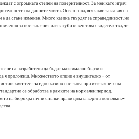
еждат с огромната степен на поверителност. За мен като играч
рителността на данните моята. Освен това, всякакви заглавия на
 е да стане изменен. Много казина твърдят за справедливост, но
ничения за постъпления или загуби освен това свидетелства, че
глене са разработени да бъдат максимално бързи и
а да я приложиш. Множеството опции е внушително – от
истинският тест за едно казино настъпва при изтеглянето на
 стандартно се обработва в рамките на нормален период.
чието на бюрократични спънки прави цялата верига попълване-
дства.