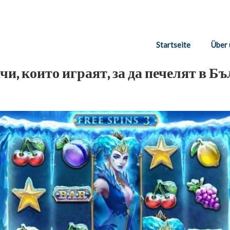
Startseite
Über 
чи, които играят, за да печелят в Б