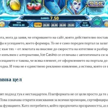
та, мога да заявя, че откриването на сайт, която действително постав
а и усещането, което формира. То не е само пореден портал за залага
с към тях – от лекотата на внасяне до скоростта на изтегляне и разб
изпълнен с алтернативи, Ice Casino се отличава с автентичната си за
ещането е такова, че всяка елемент, от оформлението на портала до 
годна. И това не е единствено рекламно изявление, а истина, която се
лавна цел
овият подход тук е нестандартен. Платформата не се цели просто да 
. Това означава открити изисквания за всички промоции, сертифицир
 на функциите. Като потребител, който предпочита прозрачността, а