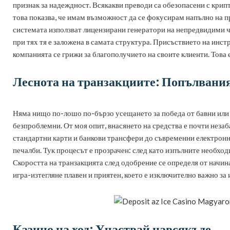
признак за надеждност. Всякакви преводи са обезопасени с крип
това показва, че имам възможност да се фокусирам напълно на пр
системата използват лицензирани генератори на непредвидими чис
при тях тя е заложена в самата структура. Присъствието на инст
компанията се грижи за благополучието на своите клиенти. Това е
Леснота на транзакциите: Попълвания
Няма нищо по-лошо по-бързо усещането за победа от бавни или с
безпроблемни. От моя опит, внасянето на средства е почти неза
стандартни карти и банкови трансфери до съвременни електронни
печалби. Тук процесът е прозрачен: след като изпълните необход
Скоростта на транзакцията след одобрение се определя от начин
игра-изтегляне плавен и приятен, което е изключително важно за 
Казино на ход: Участвай навсякъде