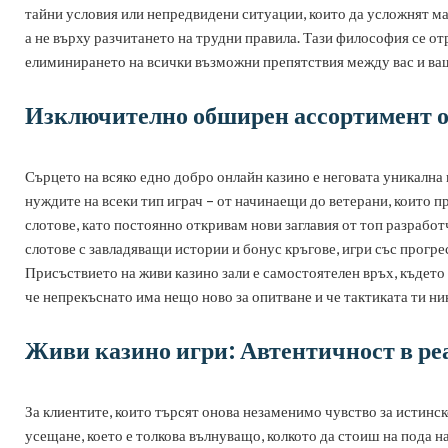
тайни условия или непредвидени ситуации, които да усложнят мар
а не върху разчитането на трудни правила. Тази философия се отр
елиминирането на всички възможни препятствия между вас и ваша
Изключително обширен ассортимент о
Сърцето на всяко едно добро онлайн казино е неговата уникална к
нуждите на всеки тип играч – от начинаещи до ветерани, които 
слотове, като постоянно откривам нови заглавия от топ разрабо
слотове с завладяващи истории и бонус кръгове, игри със прогрес
Присъствието на живи казино зали е самостоятелен връх, където 
че непрекъснато има нещо ново за опитване и че тактиката ти ник
Живи казино игри: Автентичност в ре
За клиентите, които търсят онова незаменимо чувство за истинско
усещане, което е толкова вълнуващо, колкото да стоиш на пода н