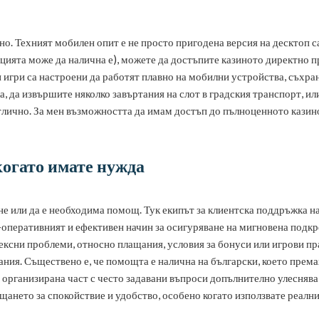
но. Техният мобилен опит е не просто пригодена версия на десктоп с
цията може да налична е), можете да достъпите казиното директно п
ки игри са настроени да работят плавно на мобилни устройства, съхр
а, да извършите няколко завъртания на слот в градския транспорт, ил
 отлично. За мен възможността да имам достъп до пълноценното кази
когато имате нужда
е или да е необходима помощ. Тук екипът за клиентска поддръжка на
-оперативният и ефективен начин за осигуряване на мигновена подкреп
ексни проблеми, относно плащания, условия за бонуси или игрови прав
ия. Съществено е, че помощта е налична на български, което премах
организирана част с често задавани въпроси допълнително улеснява
щането за спокойствие и удобство, особено когато използвате реални