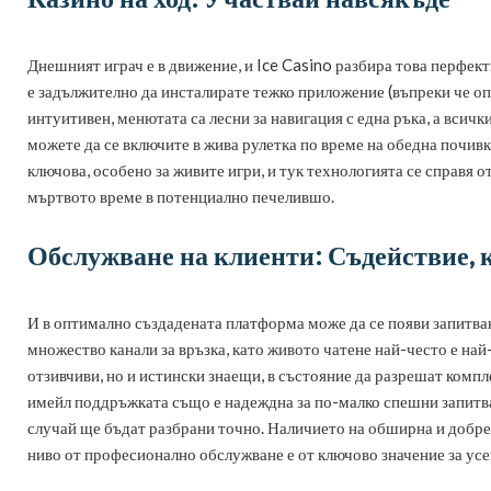
Днешният играч е в движение, и Ice Casino разбира това перфект
е задължително да инсталирате тежко приложение (въпреки че оп
интуитивен, менютата са лесни за навигация с една ръка, а всич
можете да се включите в жива рулетка по време на обедна почивк
ключова, особено за живите игри, и тук технологията се справя
мъртвото време в потенциално печелившо.
Обслужване на клиенти: Съдействие, 
И в оптимално създадената платформа може да се появи запитван
множество канали за връзка, като живото чатене най-често е най
отзивчиви, но и истински знаещи, в състояние да разрешат компл
имейл поддръжката също е надеждна за по-малко спешни запитван
случай ще бъдат разбрани точно. Наличието на обширна и добре 
ниво от професионално обслужване е от ключово значение за усе