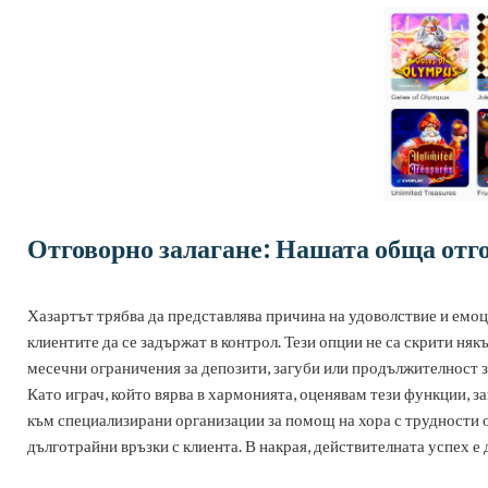
Отговорно залагане: Нашата обща отг
Хазартът трябва да представлява причина на удоволствие и емоци
клиентите да се задържат в контрол. Тези опции не са скрити няк
месечни ограничения за депозити, загуби или продължителност за
Като играч, който вярва в хармонията, оценявам тези функции, 
към специализирани организации за помощ на хора с трудности о
дълготрайни връзки с клиента. В накрая, действителната успех е 