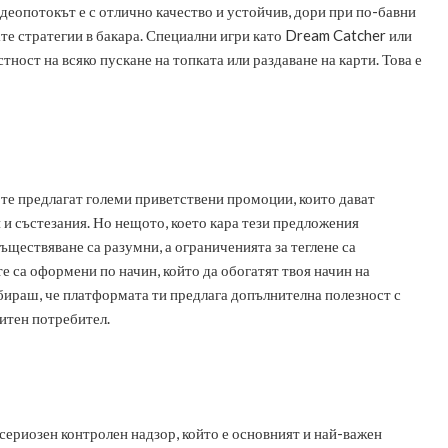
деопотокът е с отлично качество и устойчив, дори при по-бавни
тате стратегии в бакара. Специални игри като Dream Catcher или
ност на всяко пускане на топката или раздаване на карти. Това е
, те предлагат големи приветствени промоции, които дават
 и състезания. Но нещото, което кара тези предложения
ъществяване са разумни, а ограниченията за теглене са
е са оформени по начин, който да обогатят твоя начин на
азбираш, че платформата ти предлага допълнителна полезност с
питен потребител.
д сериозен контролен надзор, който е основният и най-важен