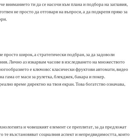
е вниманието ти да се насочи към плана и подбора на заглавия,
готвен не просто да отговаря на въпроси, а да подкрепя пряко за
ори.
не просто широк, а стратегически подбран, за да задоволи
ния. Лично аз изкарвам часове в изследването на множеството
Многообразието е ключово: класически фруктови автомати, видео
 гама от маси за рулетка, блекджек, бакара и покер.
реално време директно на твоя екран. Това богатство означава,
технологията и човешкият елемент се преплитат, за да предложат
то те възстановяват социалния аспект и непредвидимостта, които