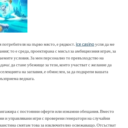
я потребителя на първо място, е рядкост.
ice casino
успя да ме
ния; то е среда, проектирана с мисъл за амбициозния играч, за
ираемите условия. За мен персонално то превъзходство на
дача: да стане убежище за тези, които участват с желание да
селекцията на заглавия, е обмислен, за да подкрепи вашата
 възприема веднага.
те ангажира с постоянни оферти или измамни обещания. Вместо
ани и управлявани игри с проверени генератори на случайни
з наистина смятам това за изключително освежаващо. Отсъстват