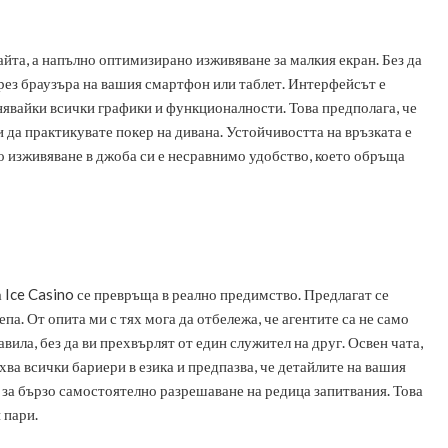
айта, а напълно оптимизирано изживяване за малкия екран. Без да
рез браузъра на вашия смартфон или таблет. Интерфейсът е
анявайки всички графики и функционалности. Това предполага, че
и да практикувате покер на дивана. Устойчивостта на връзката е
но изживяване в джоба си е несравнимо удобство, което обръща
 Ice Casino се превръща в реално предимство. Предлагат се
а. От опита ми с тях мога да отбележа, че агентите са не само
ила, без да ви прехвърлят от един служител на друг. Освен чата,
ва всички бариери в езика и предпазва, че детайлите на вашия
 за бързо самостоятелно разрешаване на редица запитвания. Това
 пари.