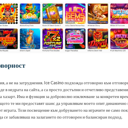
оворност
я, а не на затруднения. Ice Casino подхожда отговорно към отговорн
ъде в недрата на сайта, а са просто достъпни и отчетливо представе
 хазарт. Има и функция за доброволно изключване за конкретен времев
защото те ми предоставят шанс да управлявам моето опит динамично и
т играта. Този посвещение към добруването на играчите не само пок
да се забавляваш на залагането по отговорен и балансиран подход.