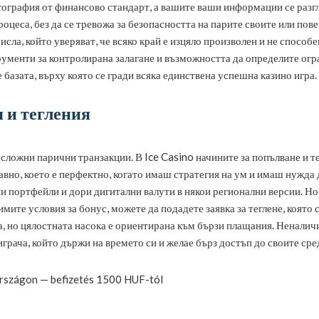
тография от финансово стандарт, а вашите ваши информации се разгл
оцеса, без да се тревожа за безопасността на парите своите или пове
ла, който уверяват, че всяко край е изцяло произволен и не способен
рументи за контролирана залагане и възможността да определите огра
 базата, върху която се гради всяка единствена успешна казино игра.
 и тегления
ложни парични транзакции. В Ice Casino начините за попълване и те
бавно, което е перфектно, когато имаш стратегия на ум и имаш нужд
 портфейли и дори дигитални валути в някои регионални версии. Но 
имите условия за бонус, можете да подадете заявка за теглене, която
а, но цялостната насока е ориентирана към бързи плащания. Ненали
играча, който държи на времето си и желае бърз достъп до своите сре