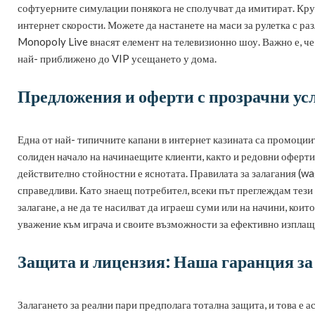
софтуерните симулации понякога не сполучват да имитират. Круп
интернет скорости. Можете да настанете на маси за рулетка с ра
Monopoly Live внасят елемент на телевизионно шоу. Важно е, че 
най- приближено до VIP усещането у дома.
Предложения и оферти с прозрачни ус
Една от най- типичните капани в интернет казината са промоциит
солиден начало на начинаещите клиенти, както и редовни оферти
действително стойностни е яснотата. Правилата за залагания (wa
справедливи. Като знаещ потребител, всеки път преглеждам тези 
залагане, а не да те насилват да играеш суми или на начини, ко
уважение към играча и своите възможности за ефективно изплаща
Защита и лицензия: Наша гаранция за
Залагането за реални пари предполага тотална защита, и това е а