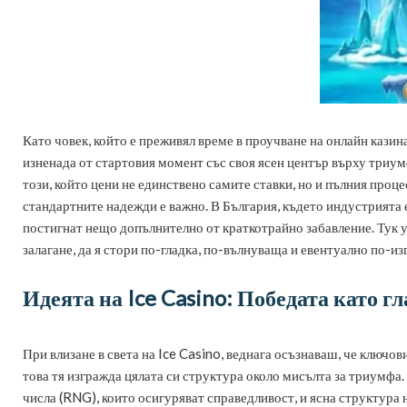
Като човек, който е преживял време в проучване на онлайн казина
изненада от стартовия момент със своя ясен център върху триумф
този, който цени не единствено самите ставки, но и пълния проце
стандартните надежди е важно. В България, където индустрията е 
постигнат нещо допълнително от краткотрайно забавление. Тук ус
залагане, да я стори по-гладка, по-вълнуваща и евентуално по-из
Идеята на Ice Casino: Победата като г
При влизане в света на Ice Casino, веднага осъзнаваш, че ключ
това тя изгражда цялата си структура около мисълта за триумфа
числа (RNG), които осигуряват справедливост, и ясна структура