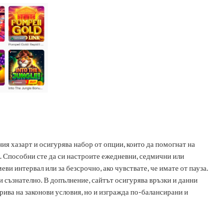
ия хазарт и осигурява набор от опции, които да помогнат на
ни. Способни сте да си настроите ежедневни, седмични или
и интервал или за безсрочно, ако чувствате, че имате от пауза.
 съзнателно. В допълнение, сайтът осигурява връзки и данни
рива на законови условия, но и изгражда по-балансирани и