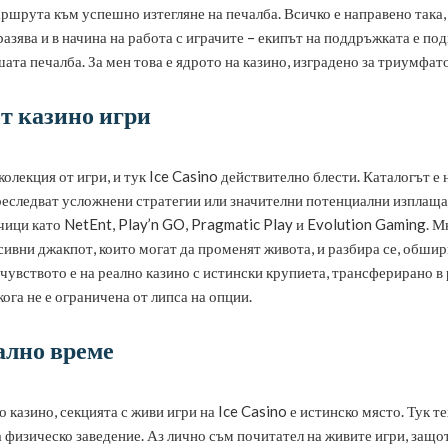
шрута към успешно изтегляне на печалба. Всичко е направено така, ч
азява и в начина на работа с играчите – екипът на поддръжката е под
та печалба. За мен това е ядрото на казино, изградено за триумфат
т казино игри
олекция от игри, и тук Ice Casino действително блести. Каталогът е 
преследват усложнени стратегии или значителни потенциални изплаща
тчици като NetEnt, Play’n GO, Pragmatic Play и Evolution Gaming. 
ивни джакпот, които могат да променят живота, и разбира се, обширна
чувството е на реално казино с истински крупиета, трансферирано в 
ога не е ограничена от липса на опции.
ално време
 казино, секцията с живи игри на Ice Casino е истинско място. Тук 
а физическо заведение. Аз лично съм почитател на живите игри, защо