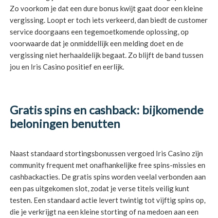
Zo voorkom je dat een dure bonus kwijt gaat door een kleine
vergissing. Loopt er toch iets verkeerd, dan biedt de customer
service doorgaans een tegemoetkomende oplossing, op
voorwaarde dat je onmiddellijk een melding doet en de
vergissing niet herhaaldelijk begaat. Zo blijft de band tussen
jou en Iris Casino positief en eerlijk.
Gratis spins en cashback: bijkomende
beloningen benutten
Naast standaard stortingsbonussen vergoed Iris Casino zijn
community frequent met onafhankelijke free spins-missies en
cashbackacties. De gratis spins worden veelal verbonden aan
een pas uitgekomen slot, zodat je verse titels veilig kunt
testen. Een standaard actie levert twintig tot vijftig spins op,
die je verkrijgt na een kleine storting of na medoen aan een