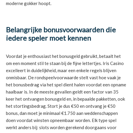
moderne gokker hoopt.
Belangrijke bonusvoorwaarden die
iedere speler moet kennen
Voordat je enthousiast het bonusgeld gebruikt, betaalt het
om een moment stil te staan bij de fijne lettertjes. Iris Casino
excelleert in duidelijkheid, maar een enkele regels blijven
onmisbaar. De rondspeelvoorwaarde stelt vast hoe vaak je
het bonusbedrag via het spel dient halen voordat een opname
haalbaar is. In de meeste gevallen geldt een factor van 35
keer het ontvangen bonusgeld en, in bepaalde pakketten, ook
het stortingsbedrag. Stort je dus €50 en ontvang je €50
bonus, dan moet je minimaal €1.750 aan weddenschappen
doen voordat winsten opneembaar worden. Elk type spel
werkt anders bij: slots worden gerekend doorgaans voor