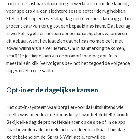
toernooi. Cashback daarentegen werkt als een milde landing
voor spelers die een slechtere sessie achter de rug hebben.
Stel: je hebt op een werkdag dag netto verlies, dan krijg je tien
procent daarvan terug tot een bepaald maximum. Dat bedrag
is werkelijk geld en meteen opneembaar. Spelers waarderen
dit gebaar, want het laat zien dat het casino meeleeft met
zowel winnaars als verliezers. Om in aanmerking te komen,
schrijf je je simpel aan via de promotiepagina; opt-in is
meestal één klik. Vervolgens bevindt het tegoed de volgende
dag vanzelf op je saldo.
Opt-in en de dagelijkse kansen
Het opt-in-systeem waarborgt ervoor dat uitsluitend wie
doelbewust meedoet de bonus krijgt, wat het duidelijk houdt.
Bekijk elke dag de promotiekalender op de site of in de app,
daar bevinden alle actuele acties helder bij elkaar. Dinsdag
geldt bekend om de ‘Spins & Win’-actie, terwijl de