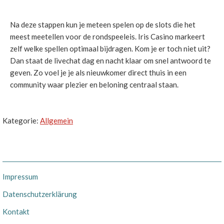
Na deze stappen kun je meteen spelen op de slots die het
meest meetellen voor de rondspeeleis. Iris Casino markeert
zelf welke spellen optimaal bijdragen. Kom je er toch niet uit?
Dan staat de livechat dag en nacht klaar om snel antwoord te
geven. Zo voel je je als nieuwkomer direct thuis in een
community waar plezier en beloning centraal staan.
Kategorie:
Allgemein
Impressum
Footer
Datenschutzerklärung
Kontakt