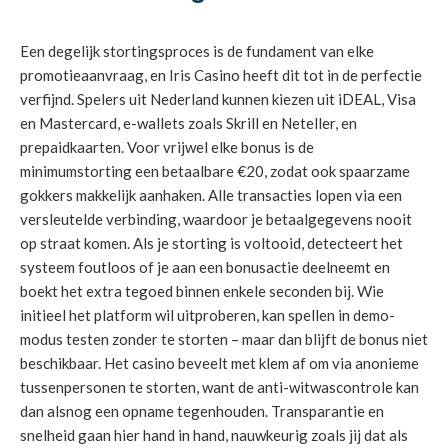
Een degelijk stortingsproces is de fundament van elke
promotieaanvraag, en Iris Casino heeft dit tot in de perfectie
verfijnd. Spelers uit Nederland kunnen kiezen uit iDEAL, Visa
en Mastercard, e-wallets zoals Skrill en Neteller, en
prepaidkaarten. Voor vrijwel elke bonus is de
minimumstorting een betaalbare €20, zodat ook spaarzame
gokkers makkelijk aanhaken. Alle transacties lopen via een
versleutelde verbinding, waardoor je betaalgegevens nooit
op straat komen. Als je storting is voltooid, detecteert het
systeem foutloos of je aan een bonusactie deelneemt en
boekt het extra tegoed binnen enkele seconden bij. Wie
initieel het platform wil uitproberen, kan spellen in demo-
modus testen zonder te storten – maar dan blijft de bonus niet
beschikbaar. Het casino beveelt met klem af om via anonieme
tussenpersonen te storten, want de anti-witwascontrole kan
dan alsnog een opname tegenhouden. Transparantie en
snelheid gaan hier hand in hand, nauwkeurig zoals jij dat als