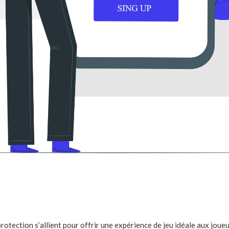
rotection s’allient pour offrir une expérience de jeu idéale aux joue