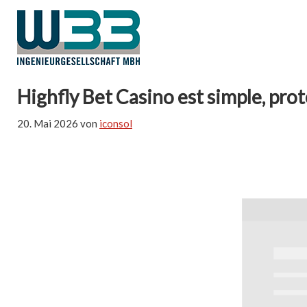
Highfly Bet Casino est simple, pro
20. Mai 2026
von
iconsol