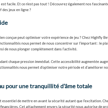
 est facile. Et ce n’est pas tout ! Découvrez également nos fascinant
f des jeux en ligne ?
ide
en conçue peut optimiser votre expérience de jeu ? Chez Highfly Be
nctionnalités nous permet de nous concentrer sur l’important : le plais
nsi de nous plonger complètement dans l’activité.
endant chaque pression immédiat. Cette accessibilité augmentée augme
ctionnalités nous permet d’optimiser notre période et d’améliorer no
u pour une tranquillité d’âme totale
est essentiel de mettre en avant la sécurité autant que l’excitation. 
financières. Cet attachement envers la sécurité nous autorise de pro