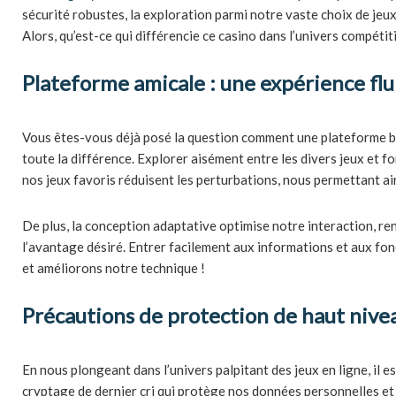
sécurité robustes, la exploration parmi notre vaste choix de jeux
Alors, qu’est-ce qui différencie ce casino dans l’univers compétiti
Plateforme amicale : une expérience flu
Vous êtes-vous déjà posé la question comment une plateforme bi
toute la différence. Explorer aisément entre les divers jeux et fo
nos jeux favoris réduisent les perturbations, nous permettant ai
De plus, la conception adaptative optimise notre interaction, r
l’avantage désiré. Entrer facilement aux informations et aux fon
et améliorons notre technique !
Précautions de protection de haut nivea
En nous plongeant dans l’univers palpitant des jeux en ligne, il 
cryptage de dernier cri qui protège nos données personnelles et 