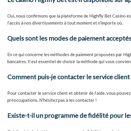
Oui, nous confirmons que la plateforme de Highfly Bet Casino est
l’accès à nos divertissements à tout moment et n’importe où.
Quels sont les modes de paiement acceptés 
En ce qui concerne les méthodes de paiement proposées par Highf
bancaires. Il est essentiel de choisir la méthode qui vous convien
Comment puis-je contacter le service client 
Pour contacter le service client et obtenir de l’aide, vous pouvez
préoccupations. N’hésitez pas à les contacter !
Existe-t-il un programme de fidélité pour les