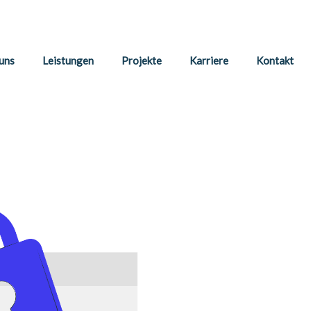
uns
Leistungen
Projekte
Karriere
Kontakt