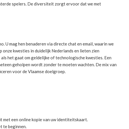
nterde spelers. De diversiteit zorgt ervoor dat we met
o. U mag hen benaderen via directe chat en email, waarin we
onze kwesties in duidelijk Nederlands en lieten zien
als het gaat om geldelijke of technologische kwesties. Een
 meteen geholpen wordt zonder te moeten wachten. De mix van
ficeren voor de Vlaamse doelgroep.
t met een online kopie van uw identiteitskaart.
t te beginnen.