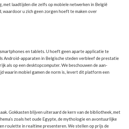
, met laadtijden die zelfs op mobiele netwerken in België
d, waardoor u zich geen zorgen hoeft te maken over
martphones en tablets. U hoeft geen aparte applicatie te
s Android-apparaten in Belgische steden verbleef de prestatie
angrijk als op een desktopcomputer. We beschouwen de aan-
ijd waarin mobiel gamen de norm is, levert dit platform een
k. Gokkasten blijven uiteraard de kern van de bibliotheek, met
 thema’s zoals het oude Egypte, de mythologie en avontuurlijke
en roulette in realtime presenteren. We stellen op prijs de