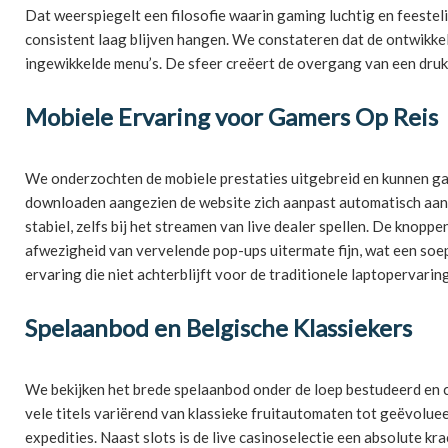
Dat weerspiegelt een filosofie waarin gaming luchtig en feesteli
consistent laag blijven hangen. We constateren dat de ontwikke
ingewikkelde menu’s. De sfeer creëert de overgang van een druk
Mobiele Ervaring voor Gamers Op Reis
We onderzochten de mobiele prestaties uitgebreid en kunnen ga
downloaden aangezien de website zich aanpast automatisch aan 
stabiel, zelfs bij het streamen van live dealer spellen. De knop
afwezigheid van vervelende pop-ups uitermate fijn, wat een soepe
ervaring die niet achterblijft voor de traditionele laptopervaring
Spelaanbod en Belgische Klassiekers
We bekijken het brede spelaanbod onder de loep bestudeerd en c
vele titels variërend van klassieke fruitautomaten tot geëvolue
expedities. Naast slots is de live casinoselectie een absolute kr