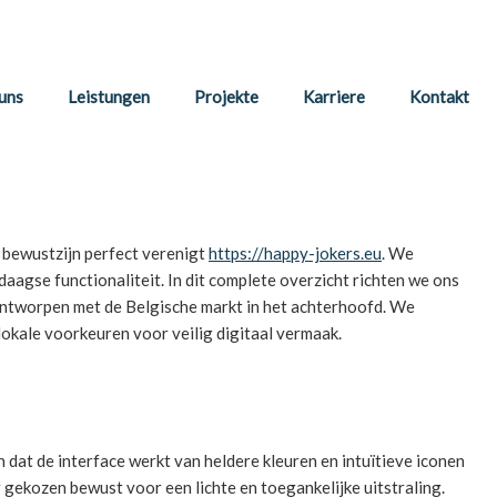
uns
Leistungen
Projekte
Karriere
Kontakt
 bewustzijn perfect verenigt
https://happy-jokers.eu
. We
aagse functionaliteit. In dit complete overzicht richten we ons
s ontworpen met de Belgische markt in het achterhoofd. We
okale voorkeuren voor veilig digitaal vermaak.
n dat de interface werkt van heldere kleuren en intuïtieve iconen
 gekozen bewust voor een lichte en toegankelijke uitstraling.