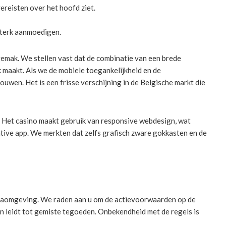
reisten over het hoofd ziet.
 sterk aanmoedigen.
sgemak. We stellen vast dat de combinatie van een brede
 maakt. Als we de mobiele toegankelijkheid en de
wen. Het is een frisse verschijning in de Belgische markt die
. Het casino maakt gebruik van responsive webdesign, wat
tive app. We merkten dat zelfs grafisch zware gokkasten en de
assaomgeving. We raden aan u om de actievoorwaarden op de
n leidt tot gemiste tegoeden. Onbekendheid met de regels is