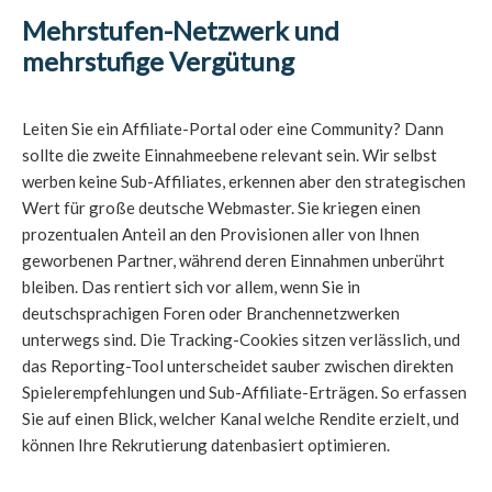
Mehrstufen-Netzwerk und
mehrstufige Vergütung
Leiten Sie ein Affiliate-Portal oder eine Community? Dann
sollte die zweite Einnahmeebene relevant sein. Wir selbst
werben keine Sub-Affiliates, erkennen aber den strategischen
Wert für große deutsche Webmaster. Sie kriegen einen
prozentualen Anteil an den Provisionen aller von Ihnen
geworbenen Partner, während deren Einnahmen unberührt
bleiben. Das rentiert sich vor allem, wenn Sie in
deutschsprachigen Foren oder Branchennetzwerken
unterwegs sind. Die Tracking-Cookies sitzen verlässlich, und
das Reporting-Tool unterscheidet sauber zwischen direkten
Spielerempfehlungen und Sub-Affiliate-Erträgen. So erfassen
Sie auf einen Blick, welcher Kanal welche Rendite erzielt, und
können Ihre Rekrutierung datenbasiert optimieren.