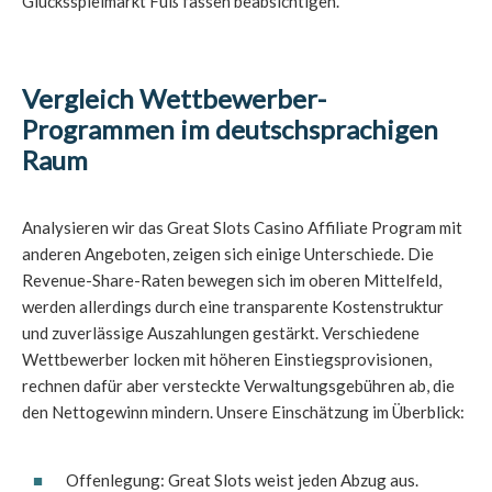
Glücksspielmarkt Fuß fassen beabsichtigen.
Vergleich Wettbewerber-
Programmen im deutschsprachigen
Raum
Analysieren wir das Great Slots Casino Affiliate Program mit
anderen Angeboten, zeigen sich einige Unterschiede. Die
Revenue-Share-Raten bewegen sich im oberen Mittelfeld,
werden allerdings durch eine transparente Kostenstruktur
und zuverlässige Auszahlungen gestärkt. Verschiedene
Wettbewerber locken mit höheren Einstiegsprovisionen,
rechnen dafür aber versteckte Verwaltungsgebühren ab, die
den Nettogewinn mindern. Unsere Einschätzung im Überblick:
Offenlegung: Great Slots weist jeden Abzug aus.