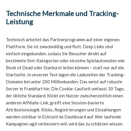
Technische Merkmale und Tracking-
Leistung
Technisch arbeitet das Partnerprogramm auf einer eigenen
Plattform. Sie ist zweckmäßig und flott. Deep Links sind
einfach eingebunden, sodass Sie Besucher direkt auf
bestimmte Slot-Kategorien oder einzelne Spielautomaten wie
Book of Dead oder Starburst leiten können – statt nur auf die
Startseite. In unserem Test lagen die Ladezeiten der Tracking-
Domains bei unter 200 Millisekunden. Das weist auf robuste
Server in Frankfurt hin. Die Cookie-Laufzeit umfasst 30 Tage,
der übliche Standard. Klickt ein Nutzer zwischenzeitlich einen
anderen Affiliate-Link, greift eine Session-basierte
Attributionslogik. Klicks, Registrierungen und Einzahlungen
werden sichtbar in Echtzeit im Dashboard auf. Wer laufende
Kampagnen agil verbessern will, wird das zu schätzen wissen.