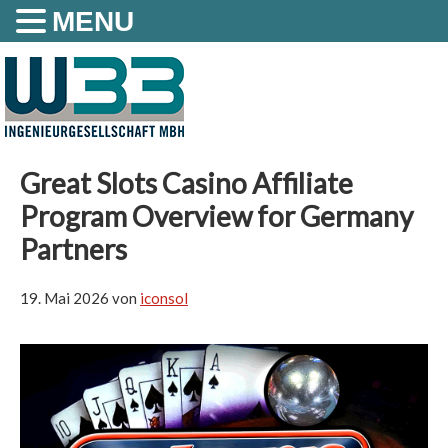
MENU
Great Slots Casino Affiliate
Program Overview for Germany
Partners
19. Mai 2026
von
iconsol