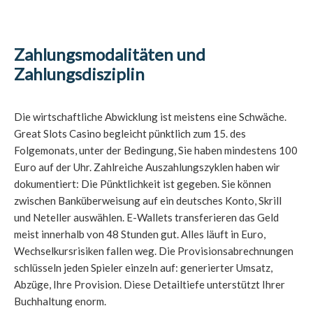
Zahlungsmodalitäten und
Zahlungsdisziplin
Die wirtschaftliche Abwicklung ist meistens eine Schwäche.
Great Slots Casino begleicht pünktlich zum 15. des
Folgemonats, unter der Bedingung, Sie haben mindestens 100
Euro auf der Uhr. Zahlreiche Auszahlungszyklen haben wir
dokumentiert: Die Pünktlichkeit ist gegeben. Sie können
zwischen Banküberweisung auf ein deutsches Konto, Skrill
und Neteller auswählen. E-Wallets transferieren das Geld
meist innerhalb von 48 Stunden gut. Alles läuft in Euro,
Wechselkursrisiken fallen weg. Die Provisionsabrechnungen
schlüsseln jeden Spieler einzeln auf: generierter Umsatz,
Abzüge, Ihre Provision. Diese Detailtiefe unterstützt Ihrer
Buchhaltung enorm.