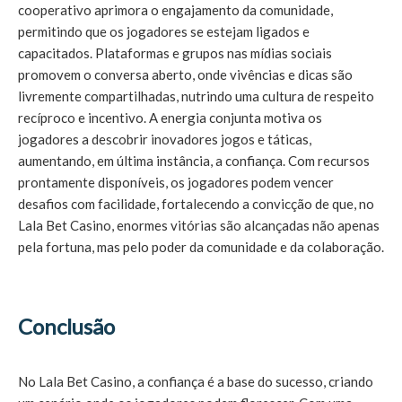
cooperativo aprimora o engajamento da comunidade,
permitindo que os jogadores se estejam ligados e
capacitados. Plataformas e grupos nas mídias sociais
promovem o conversa aberto, onde vivências e dicas são
livremente compartilhadas, nutrindo uma cultura de respeito
recíproco e incentivo. A energia conjunta motiva os
jogadores a descobrir inovadores jogos e táticas,
aumentando, em última instância, a confiança. Com recursos
prontamente disponíveis, os jogadores podem vencer
desafios com facilidade, fortalecendo a convicção de que, no
Lala Bet Casino, enormes vitórias são alcançadas não apenas
pela fortuna, mas pelo poder da comunidade e da colaboração.
Conclusão
No Lala Bet Casino, a confiança é a base do sucesso, criando