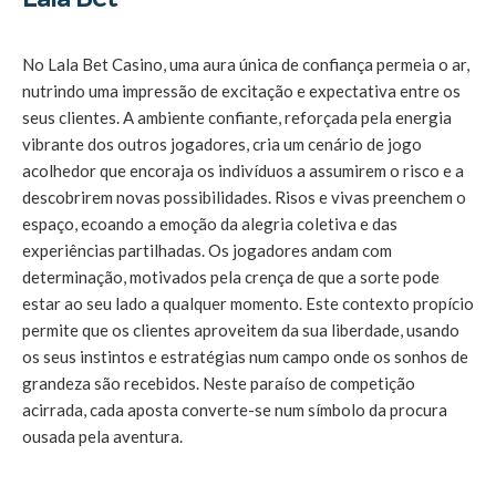
No Lala Bet Casino, uma aura única de confiança permeia o ar,
nutrindo uma impressão de excitação e expectativa entre os
seus clientes. A ambiente confiante, reforçada pela energia
vibrante dos outros jogadores, cria um cenário de jogo
acolhedor que encoraja os indivíduos a assumirem o risco e a
descobrirem novas possibilidades. Risos e vivas preenchem o
espaço, ecoando a emoção da alegria coletiva e das
experiências partilhadas. Os jogadores andam com
determinação, motivados pela crença de que a sorte pode
estar ao seu lado a qualquer momento. Este contexto propício
permite que os clientes aproveitem da sua liberdade, usando
os seus instintos e estratégias num campo onde os sonhos de
grandeza são recebidos. Neste paraíso de competição
acirrada, cada aposta converte-se num símbolo da procura
ousada pela aventura.