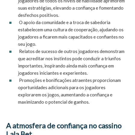
jogadores de todos os níveis de habilidade aprimorem
suas estratégias, elevando a confiança e fomentando
desfechos positivos.
O apoio da comunidade e a troca de sabedoria
estabelecem uma cultura de cooperação, ajudando os
jogadores a ficarem mais capacitados e confiantes no
seu jogo.
Relatos de sucesso de outros jogadores demonstram
que acreditar nos instintos pode conduzir a triunfos
importantes, inspirando ainda mais confiança em
jogadores iniciantes e experientes.
Promoções e bonificações atraentes proporcionam
oportunidades adicionais para os jogadores
explorarem os jogos, aumentando a confiança e
maximizando o potencial de ganhos.
A atmosfera de confiança no cassino
Lala Bet