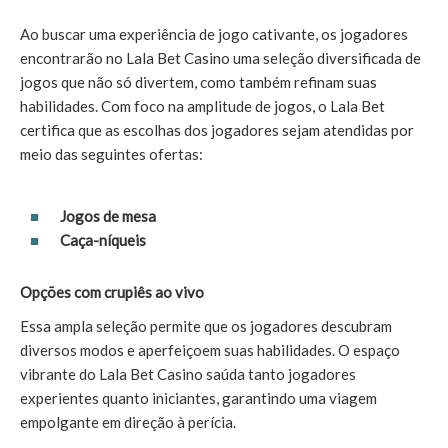
Ao buscar uma experiência de jogo cativante, os jogadores
encontrarão no Lala Bet Casino uma seleção diversificada de
jogos que não só divertem, como também refinam suas
habilidades. Com foco na amplitude de jogos, o Lala Bet
certifica que as escolhas dos jogadores sejam atendidas por
meio das seguintes ofertas:
Jogos de mesa
Caça-níqueis
Opções com crupiês ao vivo
Essa ampla seleção permite que os jogadores descubram
diversos modos e aperfeiçoem suas habilidades. O espaço
vibrante do Lala Bet Casino saúda tanto jogadores
experientes quanto iniciantes, garantindo uma viagem
empolgante em direção à perícia.