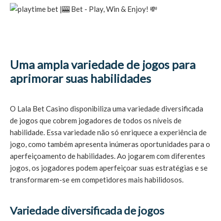
Uma ampla variedade de jogos para
aprimorar suas habilidades
O Lala Bet Casino disponibiliza uma variedade diversificada
de jogos que cobrem jogadores de todos os níveis de
habilidade. Essa variedade não só enriquece a experiência de
jogo, como também apresenta inúmeras oportunidades para o
aperfeiçoamento de habilidades. Ao jogarem com diferentes
jogos, os jogadores podem aperfeiçoar suas estratégias e se
transformarem-se em competidores mais habilidosos.
Variedade diversificada de jogos