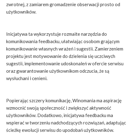
zwrotnej, z zamiarem gromadzenie obserwacji prosto od
użytkowników.
Inicjatywa ta wykorzystuje rozmaite narzędzia do
komunikowania feedbacku, ułatwiając osobom grającym
komunikowanie własnych wrażeń i sugestii. Zamierzeniem
projektu jest motywowanie do dzielenia się uczciwych
sugestii, implementowanie udoskonaleń w ofercie serwisu
oraz gwarantowanie użytkownikom odczucia, że są
wysłuchani i cenieni.
Popierając szczery komunikację, Winomania ma aspirację
wzmocnić swoją społeczność i zwiększyć aktywność
użytkowników. Dodatkowo, inicjatywa feedbacku ma
wspierać w tworzeniu nadchodzących rozwiązań, adaptując
ścieżkę ewolucji serwisu do upodobań użytkowników.