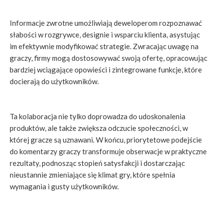
Informacje zwrotne umożliwiają deweloperom rozpoznawać
słabości w rozgrywce, designie i wsparciu klienta, asystując
im efektywnie modyfikować strategie. Zwracając uwagę na
graczy, firmy mogą dostosowywać swoją ofertę, opracowując
bardziej wciągające opowieści i zintegrowane funkcje, które
docierają do użytkowników.
Ta kolaboracja nie tylko doprowadza do udoskonalenia
produktów, ale także zwiększa odczucie społeczności, w
której gracze są uznawani. W końcu, priorytetowe podejście
do komentarzy graczy transformuje obserwacje w praktyczne
rezultaty, podnosząc stopień satysfakcji i dostarczając
nieustannie zmieniające się klimat gry, które spełnia
wymagania i gusty użytkowników.