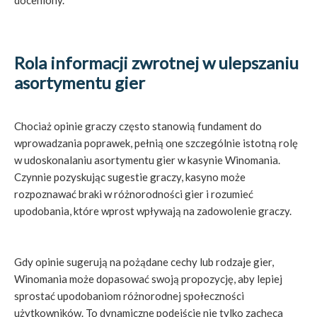
doceniony.
Rola informacji zwrotnej w ulepszaniu
asortymentu gier
Chociaż opinie graczy często stanowią fundament do
wprowadzania poprawek, pełnią one szczególnie istotną rolę
w udoskonalaniu asortymentu gier w kasynie Winomania.
Czynnie pozyskując sugestie graczy, kasyno może
rozpoznawać braki w różnorodności gier i rozumieć
upodobania, które wprost wpływają na zadowolenie graczy.
Gdy opinie sugerują na pożądane cechy lub rodzaje gier,
Winomania może dopasować swoją propozycję, aby lepiej
sprostać upodobaniom różnorodnej społeczności
użytkowników. To dynamiczne podejście nie tylko zachęca