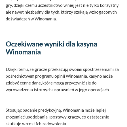
gry, dzięki czemu uczestnictwo w niej jest nie tylko korzystny,
ale nawet niezbędny dla tych, którzy szukają wzbogaconych
doświadczeń w Winomania.
Oczekiwane wyniki dla kasyna
Winomania
Dzięki temu, że gracze przekazują swoimi spostrzeżeniami za
pośrednictwem programu opinii Winomania, kasyno może
zdobyć cenne dane, które mogą przyczynić się do
wprowadzenia istotnych usprawnień w jego operacjach.
Stosując badanie predykcyjną, Winomania może lepiej
zrozumieć upodobania i postawy graczy, co ostatecznie
skutkuje wzrost ich zadowolenia.