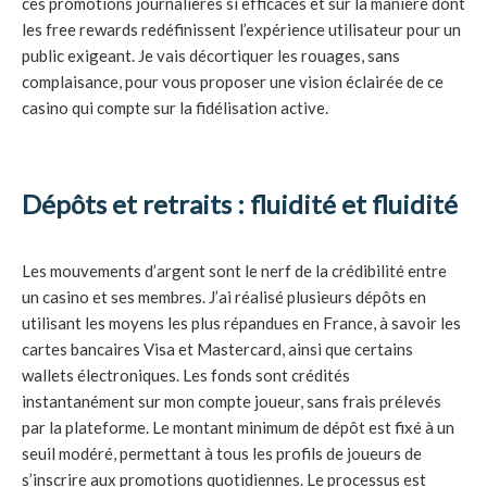
ces promotions journalières si efficaces et sur la manière dont
les free rewards redéfinissent l’expérience utilisateur pour un
public exigeant. Je vais décortiquer les rouages, sans
complaisance, pour vous proposer une vision éclairée de ce
casino qui compte sur la fidélisation active.
Dépôts et retraits : fluidité et fluidité
Les mouvements d’argent sont le nerf de la crédibilité entre
un casino et ses membres. J’ai réalisé plusieurs dépôts en
utilisant les moyens les plus répandues en France, à savoir les
cartes bancaires Visa et Mastercard, ainsi que certains
wallets électroniques. Les fonds sont crédités
instantanément sur mon compte joueur, sans frais prélevés
par la plateforme. Le montant minimum de dépôt est fixé à un
seuil modéré, permettant à tous les profils de joueurs de
s’inscrire aux promotions quotidiennes. Le processus est