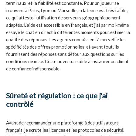
terminaux, et la fiabilité est constante. Pour un joueur se
trouvant à Paris, Lyon ou Marseille, la latence est très faible,
ce qui atteste l’utilisation de serveurs géographiquement
adaptés. L’aide est accessible en français, et j’ai par moi-même
essayé le chat en direct à différentes moments pour estimer la
qualité des réponses. Les agents connaissent à merveille les
spécificités des offres promotionnelles, et avant tout, ils
fournissent des réponses sans détour aux questions sur les
conditions de mise. Cette ouverture aide à instaurer un climat
de confiance indispensable.
Sûreté et régulation : ce que j’ai
contrôlé
Avant de recommander une plateforme à des utilisateurs
français, je scrute les licences et les protocoles de sécurité.