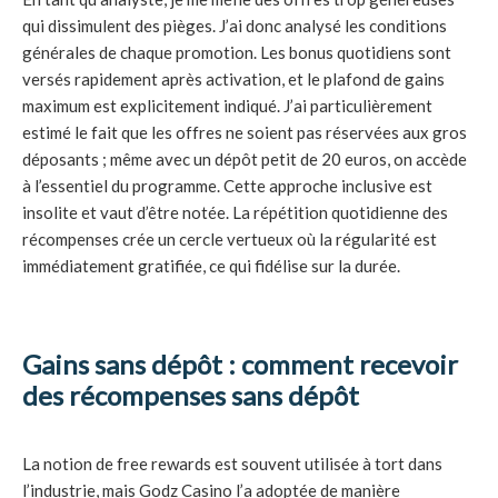
qui dissimulent des pièges. J’ai donc analysé les conditions
générales de chaque promotion. Les bonus quotidiens sont
versés rapidement après activation, et le plafond de gains
maximum est explicitement indiqué. J’ai particulièrement
estimé le fait que les offres ne soient pas réservées aux gros
déposants ; même avec un dépôt petit de 20 euros, on accède
à l’essentiel du programme. Cette approche inclusive est
insolite et vaut d’être notée. La répétition quotidienne des
récompenses crée un cercle vertueux où la régularité est
immédiatement gratifiée, ce qui fidélise sur la durée.
Gains sans dépôt : comment recevoir
des récompenses sans dépôt
La notion de free rewards est souvent utilisée à tort dans
l’industrie, mais Godz Casino l’a adoptée de manière