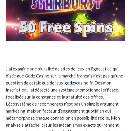
J’ai examiné une pluralité de sites de jeux en ligne, et ce qui
distingue Godz Casino sur le marché français n’est pas qu’une
question de catalogue de jeux
godzscasino.fr
. Dès mon
inscription, j’ai détecté une système promotionnel efficace,
focalisée sur la constance et la gratuité des offres.
L’écosystème de récompenses n’est pas un simple argument
marketing, mais un facteur d’engagement quotidien qui
métamorphose chaque connexion en possibilité réelle. Mon
analyse s’attache ici sur les mécanismes exacts qui rendent