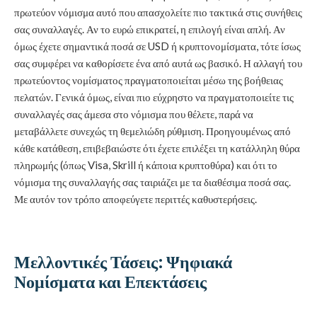
πρωτεύον νόμισμα αυτό που απασχολείτε πιο τακτικά στις συνήθεις
σας συναλλαγές. Αν το ευρώ επικρατεί, η επιλογή είναι απλή. Αν
όμως έχετε σημαντικά ποσά σε USD ή κρυπτονομίσματα, τότε ίσως
σας συμφέρει να καθορίσετε ένα από αυτά ως βασικό. Η αλλαγή του
πρωτεύοντος νομίσματος πραγματοποιείται μέσω της βοήθειας
πελατών. Γενικά όμως, είναι πιο εύχρηστο να πραγματοποιείτε τις
συναλλαγές σας άμεσα στο νόμισμα που θέλετε, παρά να
μεταβάλλετε συνεχώς τη θεμελιώδη ρύθμιση. Προηγουμένως από
κάθε κατάθεση, επιβεβαιώστε ότι έχετε επιλέξει τη κατάλληλη θύρα
πληρωμής (όπως Visa, Skrill ή κάποια κρυπτοθύρα) και ότι το
νόμισμα της συναλλαγής σας ταιριάζει με τα διαθέσιμα ποσά σας.
Με αυτόν τον τρόπο αποφεύγετε περιττές καθυστερήσεις.
Μελλοντικές Τάσεις: Ψηφιακά
Νομίσματα και Επεκτάσεις