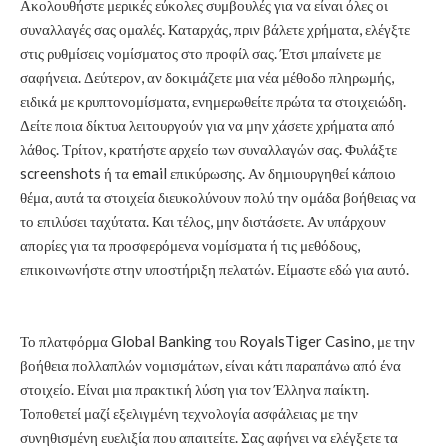
Ακολουθήστε μερικές εύκολες συμβουλές για να είναι όλες οι
συναλλαγές σας ομαλές. Καταρχάς, πριν βάλετε χρήματα, ελέγξτε
στις ρυθμίσεις νομίσματος στο προφίλ σας. Έτσι μπαίνετε με
σαφήνεια. Δεύτερον, αν δοκιμάζετε μια νέα μέθοδο πληρωμής,
ειδικά με κρυπτονομίσματα, ενημερωθείτε πρώτα τα στοιχειώδη.
Δείτε ποια δίκτυα λειτουργούν για να μην χάσετε χρήματα από
λάθος. Τρίτον, κρατήστε αρχείο των συναλλαγών σας. Φυλάξτε
screenshots ή τα email επικύρωσης. Αν δημιουργηθεί κάποιο
θέμα, αυτά τα στοιχεία διευκολύνουν πολύ την ομάδα βοήθειας να
το επιλύσει ταχύτατα. Και τέλος, μην διστάσετε. Αν υπάρχουν
απορίες για τα προσφερόμενα νομίσματα ή τις μεθόδους,
επικοινωνήστε στην υποστήριξη πελατών. Είμαστε εδώ για αυτό.
Το πλατφόρμα Global Banking του RoyalsTiger Casino, με την
βοήθεια πολλαπλών νομισμάτων, είναι κάτι παραπάνω από ένα
στοιχείο. Είναι μια πρακτική λύση για τον Έλληνα παίκτη.
Τοποθετεί μαζί εξελιγμένη τεχνολογία ασφάλειας με την
συνηθισμένη ευελιξία που απαιτείτε. Σας αφήνει να ελέγξετε τα