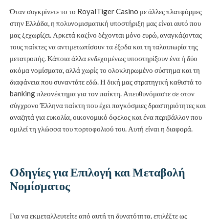
Όταν συγκρίνετε το το RoyalTiger Casino με άλλες πλατφόρμες
στην Ελλάδα, η πολυνομισματική υποστήριξη μας είναι αυτό που
μας ξεχωρίζει. Αρκετά καζίνο δέχονται μόνο ευρώ, αναγκάζοντας
τους παίκτες να αντιμετωπίσουν τα έξοδα και τη ταλαιπωρία της
μετατροπής. Κάποια άλλα ενδεχομένως υποστηρίξουν ένα ή δύο
ακόμα νομίσματα, αλλά χωρίς το ολοκληρωμένο σύστημα και τη
διαφάνεια που συναντάτε εδώ. Η δική μας στρατηγική καθιστά το
banking πλεονέκτημα για τον παίκτη. Απευθυνόμαστε σε στον
σύγχρονο Έλληνα παίκτη που έχει παγκόσμιες δραστηριότητες και
αναζητά για ευκολία, οικονομικό όφελος και ένα περιβάλλον που
ομιλεί τη γλώσσα του πορτοφολιού του. Αυτή είναι η διαφορά.
Οδηγίες για Επιλογή και Μεταβολή
Νομίσματος
Για να εκμεταλλευτείτε από αυτή τη δυνατότητα, επιλέξτε ως