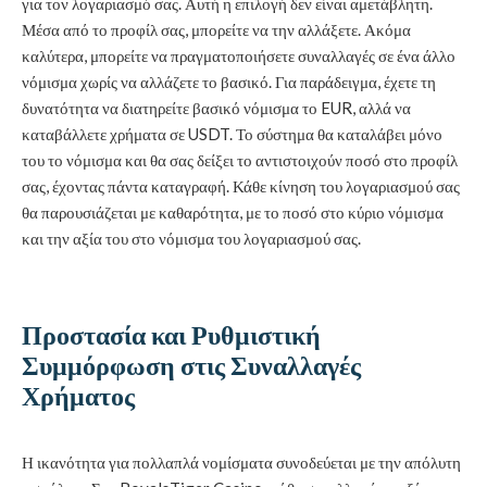
για τον λογαριασμό σας. Αυτή η επιλογή δεν είναι αμετάβλητη.
Μέσα από το προφίλ σας, μπορείτε να την αλλάξετε. Ακόμα
καλύτερα, μπορείτε να πραγματοποιήσετε συναλλαγές σε ένα άλλο
νόμισμα χωρίς να αλλάζετε το βασικό. Για παράδειγμα, έχετε τη
δυνατότητα να διατηρείτε βασικό νόμισμα το EUR, αλλά να
καταβάλλετε χρήματα σε USDT. Το σύστημα θα καταλάβει μόνο
του το νόμισμα και θα σας δείξει το αντιστοιχούν ποσό στο προφίλ
σας, έχοντας πάντα καταγραφή. Κάθε κίνηση του λογαριασμού σας
θα παρουσιάζεται με καθαρότητα, με το ποσό στο κύριο νόμισμα
και την αξία του στο νόμισμα του λογαριασμού σας.
Προστασία και Ρυθμιστική
Συμμόρφωση στις Συναλλαγές
Χρήματος
Η ικανότητα για πολλαπλά νομίσματα συνοδεύεται με την απόλυτη