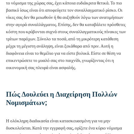
το νόμισμα της χώρας σας, έχει κάποια ευδιάκριτα θετικά. Το πιο
βασικό ίσως είναι ότι αποφεύγετε τον συναλλαγματικό ρίσκο. Οι
νίκες σας δεν θα μειωθούν ή θα αυξηθούν λόγω των ανατιμήσεων
στην αγορά συναλλάγματος. Επίσης, δεν θα καταβάλετε πρόσθετες
κόστη που κρύβονται συχνά στους συναλλαγματικούς πίνακες των
τρίτων παρόχων. Σύνολο τα ποσά, από τη μικρότερη κατάθεση
μέχρι τη μέγιστη ανάληψη, είναι ξεκάθαρα από πριν. Αυτή η
διαφάνεια είναι το θεμέλιο για να είστε βολικά. Είστε σε θέση να
επικεντρώσετε το μυαλό σας στο παιχνίδι, γνωρίζοντας ότι η
οικονομική σας πλευρά είναι ασφαλής.
Πώς Δουλεύει η Διαχείρηση Πολλών
Νομισμάτων;
Η ολόκληρη διαδικασία είναι κατασκευασμένη για να μην
δυσκολεύεται. Κατά την εγγραφή σας, ορίζετε ένα κύριο νόμισμα