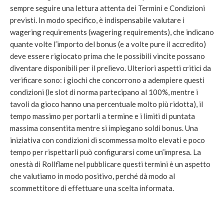
sempre seguire una lettura attenta dei Termini e Condizioni
previsti. In modo specifico, è indispensabile valutare i
wagering requirements (wagering requirements), che indicano
quante volte l’importo del bonus (e a volte pure il accredito)
deve essere rigiocato prima che le possibili vincite possano
diventare disponibili per il prelievo. Ulteriori aspetti critici da
verificare sono: i giochi che concorrono a adempiere questi
condizioni (le slot di norma partecipano al 100%, mentre i
tavoli da gioco hanno una percentuale molto più ridotta), il
tempo massimo per portarli a termine e i limiti di puntata
massima consentita mentre si impiegano soldi bonus. Una
iniziativa con condizioni di scommessa molto elevati e poco
tempo per rispettarli può configurarsi come un’impresa. La
onestà di Rollflame nel pubblicare questi termini è un aspetto
che valutiamo in modo positivo, perché dà modo al
scommettitore di effettuare una scelta informata.