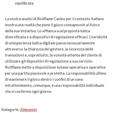
equilibrata.
La nostra analisi di Rollflame Casino per il contesto italiano
mostra una realtà che pone il gioco consapevole al fulcro
della sua iniziativa. Lo affianca a un’proposta ludica
diversificata e a dispositivi di regolazione efficaci. L’veridicità
di un’esperienza ludica digitale passa necessariamente
attraverso la chiarezza del gestore, la sicurezza delle
transazioni e, soprattutto, la volontà attenta del cliente di
utilizzare gli dispositivi di regolazione a sua servizio.
Rollflame mette a disposizione la base operativa e operativa
per una partita piacevole e protetta. La responsabilità ultima
di mantenere il gioco dentro i confini di un sano
intrattenimento, comunque, è una responsabilità individuale
che si conferma ogni giorno.
Kategorie:
Allgemein