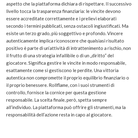
aspetto che la piattaforma dichiara di rispettare. Il successivo
livello tocca la trasparenza finanziaria: le vincite devono
essere accreditate correttamente e i prelievi elaborati
secondo i termini pubblicati, senza ostacoli ingiustificati. Ma
esiste un terzo grado, più soggettivo e profondo. Vincere
autenticamente implica riconoscere che qualsiasi risultato
positivo è parte di un’attività di intrattenimento a rischio, non
il frutto di una strategia infallibile o di un „diritto“ del
giocatore. Significa gestire le vincite in modo responsabile,
esattamente come si gestiscono le perdite. Una vittoria
autentica non compromette il proprio equilibrio finanziario o
il proprio benessere. Rollflame, con i suoi strumenti di
controllo, fornisce la cornice per questa gestione
responsabile. La scelta finale, però, spetta sempre
all’individuo. La piattaforma può offrire gli strumenti, ma la
responsabilità dell’azione resta in capo al giocatore.