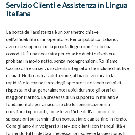
Servizio Clienti e Assistenza in Lingua
Italiana
La bontà dell’assistenza è un parametro chiave
dell’affidabilità di un operatore. Per un pubblico italiano,
avere un supporto nella propria lingua non è solo una
comodità. È una necessità per chiarire dubbi o risolvere
problemi in modo netto, senza incomprensioni. Rollflame
Casino offre un servizio clienti integrato, che include chat live
e email. Nella nostra valutazione, abbiamo verificato la
rapidità e la competenza degli operatori, notando tempi di
risposta in chat generalmente rapidi durante gli orari di
maggior traffico. La presenza di un supporto in italiano è
fondamentale per assicurare che le comunicazioni su
questioni importanti, come le verifiche dell’account o le
spiegazioni sui termini di un bonus, siano capite fino in fondo.
Consigliamo di rivolgersi al servizio clienti con tranquillità e
fornendo tutti i dettagli necessari a risolvere la questione. È