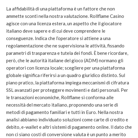
La affidabilità di una piattaforma è un fattore che non
ammette sconti nella nostra valutazione. Rollflame Casino
agisce con una licenza estera, un aspetto che il giocatore
italiano deve sapere e di cui deve comprendere le
conseguenze. Indica che l’operatore si attiene a una
regolamentazione che ne supervisiona le attività, fissando
parametri di trasparenza e tutela dei fondi. È bene ricordare,
però, che le autorità italiane del gioco (ADM) normano gli
operatori con licenza locale; scegliere per una piattaforma
globale significa riferirsi a un quadro giuridico distinto. Sul
piano pratico, la piattaforma impiega meccanismi di cifratura
SSL avanzati per proteggere movimenti e dati personali. Per
le transazioni economiche, Rollflame si conforma alle
necessità del mercato italiano, proponendo una serie di
metodi di pagamento familiari e tutti in Euro. Nella nostra
analisi abbiamo individuato soluzioni come carte di credito e
debito, e-wallet e altri sistemi di pagamento online. Il dato che
non ci siano costi di conversione valuta è un punto a merito