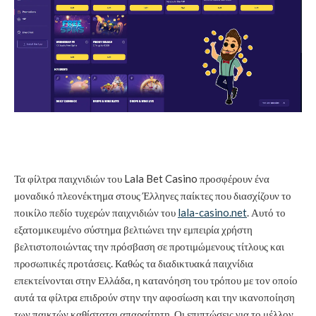
Τα φίλτρα παιχνιδιών του Lala Bet Casino προσφέρουν ένα
μοναδικό πλεονέκτημα στους Έλληνες παίκτες που διασχίζουν το
ποικίλο πεδίο τυχερών παιχνιδιών του
lala-casino.net
. Αυτό το
εξατομικευμένο σύστημα βελτιώνει την εμπειρία χρήστη
βελτιστοποιώντας την πρόσβαση σε προτιμώμενους τίτλους και
προσωπικές προτάσεις. Καθώς τα διαδικτυακά παιχνίδια
επεκτείνονται στην Ελλάδα, η κατανόηση του τρόπου με τον οποίο
αυτά τα φίλτρα επιδρούν στην την αφοσίωση και την ικανοποίηση
των παικτών καθίσταται απαραίτητη. Οι επιπτώσεις για το μέλλον