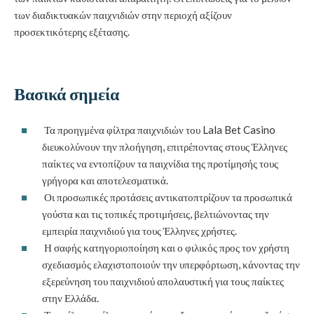
των διαδικτυακών παιχνιδιών στην περιοχή αξίζουν
προσεκτικότερης εξέτασης.
Βασικά σημεία
Τα προηγμένα φίλτρα παιχνιδιών του Lala Bet Casino
διευκολύνουν την πλοήγηση, επιτρέποντας στους Έλληνες
παίκτες να εντοπίζουν τα παιχνίδια της προτίμησής τους
γρήγορα και αποτελεσματικά.
Οι προσωπικές προτάσεις αντικατοπτρίζουν τα προσωπικά
γούστα και τις τοπικές προτιμήσεις, βελτιώνοντας την
εμπειρία παιχνιδιού για τους Έλληνες χρήστες.
Η σαφής κατηγοριοποίηση και ο φιλικός προς τον χρήστη
σχεδιασμός ελαχιστοποιούν την υπερφόρτωση, κάνοντας την
εξερεύνηση του παιχνιδιού απολαυστική για τους παίκτες
στην Ελλάδα.