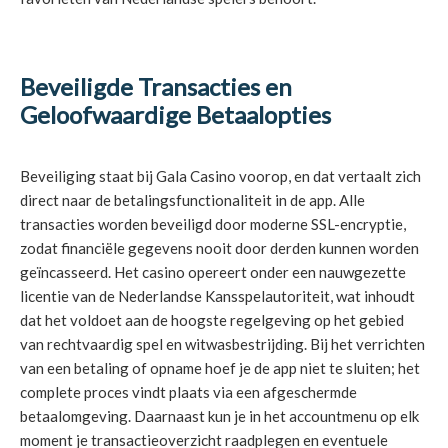
Beveiligde Transacties en
Geloofwaardige Betaalopties
Beveiliging staat bij Gala Casino voorop, en dat vertaalt zich
direct naar de betalingsfunctionaliteit in de app. Alle
transacties worden beveiligd door moderne SSL-encryptie,
zodat financiële gegevens nooit door derden kunnen worden
geïncasseerd. Het casino opereert onder een nauwgezette
licentie van de Nederlandse Kansspelautoriteit, wat inhoudt
dat het voldoet aan de hoogste regelgeving op het gebied
van rechtvaardig spel en witwasbestrijding. Bij het verrichten
van een betaling of opname hoef je de app niet te sluiten; het
complete proces vindt plaats via een afgeschermde
betaalomgeving. Daarnaast kun je in het accountmenu op elk
moment je transactieoverzicht raadplegen en eventuele