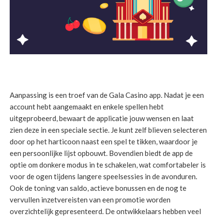
Aanpassing is een troef van de Gala Casino app. Nadat je een
account hebt aangemaakt en enkele spellen hebt
uitgeprobeerd, bewaart de applicatie jouw wensen en laat
zien deze in een speciale sectie. Je kunt zelf blieven selecteren
door op het harticoon naast een spel te tikken, waardoor je
een persoonlijke lijst opbouwt. Bovendien biedt de app de
optie om donkere modus in te schakelen, wat comfortabeler is
voor de ogen tijdens langere speelsessies in de avonduren.
Ook de toning van saldo, actieve bonussen en de nog te
vervullen inzetvereisten van een promotie worden
overzichtelijk gepresenteerd. De ontwikkelaars hebben veel