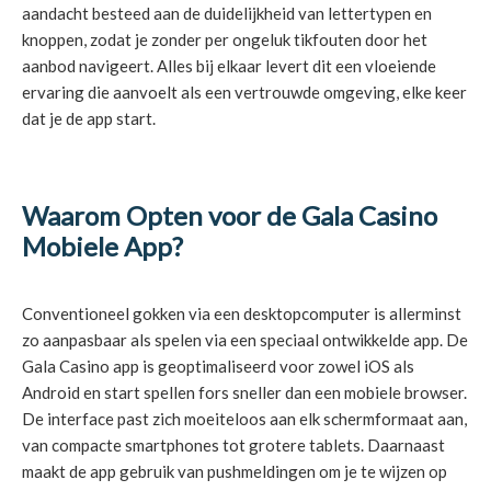
aandacht besteed aan de duidelijkheid van lettertypen en
knoppen, zodat je zonder per ongeluk tikfouten door het
aanbod navigeert. Alles bij elkaar levert dit een vloeiende
ervaring die aanvoelt als een vertrouwde omgeving, elke keer
dat je de app start.
Waarom Opten voor de Gala Casino
Mobiele App?
Conventioneel gokken via een desktopcomputer is allerminst
zo aanpasbaar als spelen via een speciaal ontwikkelde app. De
Gala Casino app is geoptimaliseerd voor zowel iOS als
Android en start spellen fors sneller dan een mobiele browser.
De interface past zich moeiteloos aan elk schermformaat aan,
van compacte smartphones tot grotere tablets. Daarnaast
maakt de app gebruik van pushmeldingen om je te wijzen op