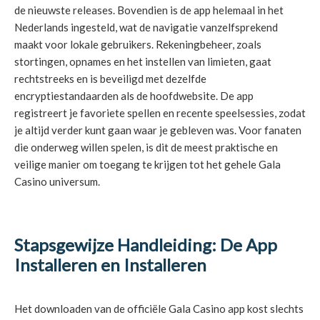
de nieuwste releases. Bovendien is de app helemaal in het
Nederlands ingesteld, wat de navigatie vanzelfsprekend
maakt voor lokale gebruikers. Rekeningbeheer, zoals
stortingen, opnames en het instellen van limieten, gaat
rechtstreeks en is beveiligd met dezelfde
encryptiestandaarden als de hoofdwebsite. De app
registreert je favoriete spellen en recente speelsessies, zodat
je altijd verder kunt gaan waar je gebleven was. Voor fanaten
die onderweg willen spelen, is dit de meest praktische en
veilige manier om toegang te krijgen tot het gehele Gala
Casino universum.
Stapsgewijze Handleiding: De App
Installeren en Installeren
Het downloaden van de officiële Gala Casino app kost slechts