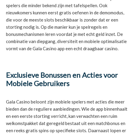
spelers die minder bekend zijn met tafelspellen. Ook
nieuwkomers kunnen eerst gratis oefenen in de demomodus,
die voor de meeste slots beschikbaar is zonder dat er een
storting nodig is. Op die manier kun je spelregels en
bonusmechanismen leren voordat je met echt geld inzet. De
combinatie van diepgang, diversiteit en mobiele optimalisatie
vormt van de Gala Casino app een echt draagbaar casino.
Exclusieve Bonussen en Acties voor
Mobiele Gebruikers
Gala Casino beloont zijn mobiele spelers met acties die meer
bieden dan de reguliere aanbiedingen. Wie de app binnenhaalt
en een eerste storting verricht, kan verwachten een ruim
welkomstpakket dat geregeld bestaat uit een matchbonus en
een reeks gratis spins op specifieke slots. Daarnaast lopen er