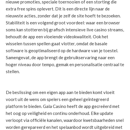
nieuwe promoties, speciale toernooien of een storting die
extra free spins oplevert. Dit is een directe lijn naar de
nieuwste acties, zonder dat je zelf de site hoeft te bezoeken.
Stabiliteit is een volgend groot voordeel: waar een browser
soms kan stotteren bij grafisch intensieve live casino streams,
behoudt de app een vloeiende videokwaliteit. Ook het
wisselen tussen spellen gaat vlotter, omdat de basale
software is geoptimaliseerd op de hardware van je toestel.
Samengevat, de app brengt de gebruikservaring naar een
hoger niveau door tempo, gemak en personalisatie centraal te
stellen.
De beslissing om een eigen app aan te bieden komt vloeit
voort uit de wens om spelers een geheel geïntegreerd
platform te bieden. Gala Casino heeft de app gecreëerd met
het oog op veiligheid en continu onderhoud. Elke update
verloopt via officiële kanalen, waardoor kwetsbaarheden snel
worden gerepareerd en het spelaanbod wordt uitgebreid met