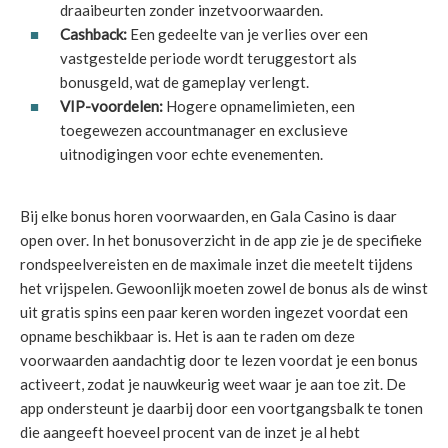
draaibeurten zonder inzetvoorwaarden.
Cashback:
Een gedeelte van je verlies over een
vastgestelde periode wordt teruggestort als
bonusgeld, wat de gameplay verlengt.
VIP-voordelen:
Hogere opnamelimieten, een
toegewezen accountmanager en exclusieve
uitnodigingen voor echte evenementen.
Bij elke bonus horen voorwaarden, en Gala Casino is daar
open over. In het bonusoverzicht in de app zie je de specifieke
rondspeelvereisten en de maximale inzet die meetelt tijdens
het vrijspelen. Gewoonlijk moeten zowel de bonus als de winst
uit gratis spins een paar keren worden ingezet voordat een
opname beschikbaar is. Het is aan te raden om deze
voorwaarden aandachtig door te lezen voordat je een bonus
activeert, zodat je nauwkeurig weet waar je aan toe zit. De
app ondersteunt je daarbij door een voortgangsbalk te tonen
die aangeeft hoeveel procent van de inzet je al hebt