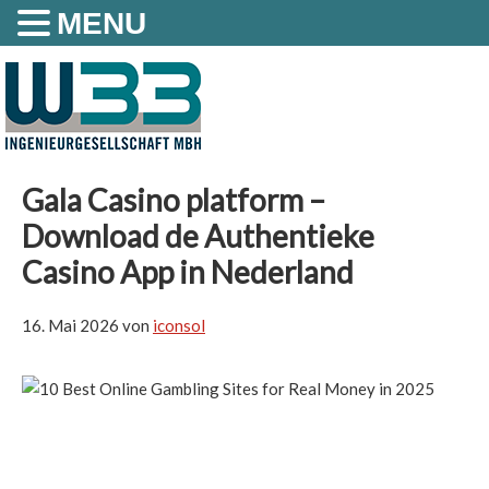
MENU
Gala Casino platform –
Download de Authentieke
Casino App in Nederland
16. Mai 2026
von
iconsol