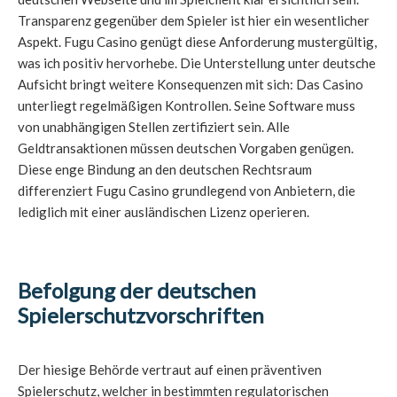
Transparenz gegenüber dem Spieler ist hier ein wesentlicher
Aspekt. Fugu Casino genügt diese Anforderung mustergültig,
was ich positiv hervorhebe. Die Unterstellung unter deutsche
Aufsicht bringt weitere Konsequenzen mit sich: Das Casino
unterliegt regelmäßigen Kontrollen. Seine Software muss
von unabhängigen Stellen zertifiziert sein. Alle
Geldtransaktionen müssen deutschen Vorgaben genügen.
Diese enge Bindung an den deutschen Rechtsraum
differenziert Fugu Casino grundlegend von Anbietern, die
lediglich mit einer ausländischen Lizenz operieren.
Befolgung der deutschen
Spielerschutzvorschriften
Der hiesige Behörde vertraut auf einen präventiven
Spielerschutz, welcher in bestimmten regulatorischen