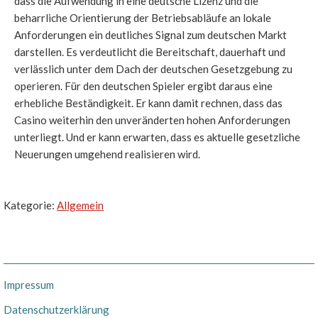
dass die Aufwendung in eine deutsche Lizenz und die
beharrliche Orientierung der Betriebsabläufe an lokale
Anforderungen ein deutliches Signal zum deutschen Markt
darstellen. Es verdeutlicht die Bereitschaft, dauerhaft und
verlässlich unter dem Dach der deutschen Gesetzgebung zu
operieren. Für den deutschen Spieler ergibt daraus eine
erhebliche Beständigkeit. Er kann damit rechnen, dass das
Casino weiterhin den unveränderten hohen Anforderungen
unterliegt. Und er kann erwarten, dass es aktuelle gesetzliche
Neuerungen umgehend realisieren wird.
Kategorie:
Allgemein
Impressum
Footer
Datenschutzerklärung