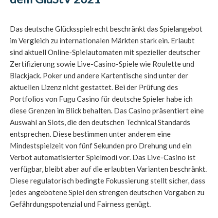
Das deutsche Glücksspielrecht beschränkt das Spielangebot
im Vergleich zu internationalen Märkten stark ein. Erlaubt
sind aktuell Online-Spielautomaten mit spezieller deutscher
Zertifizierung sowie Live-Casino-Spiele wie Roulette und
Blackjack. Poker und andere Kartentische sind unter der
aktuellen Lizenz nicht gestattet. Bei der Prüfung des
Portfolios von Fugu Casino für deutsche Spieler habe ich
diese Grenzen im Blick behalten. Das Casino präsentiert eine
Auswahl an Slots, die den deutschen Technical Standards
entsprechen. Diese bestimmen unter anderem eine
Mindestspielzeit von fünf Sekunden pro Drehung und ein
Verbot automatisierter Spielmodi vor. Das Live-Casino ist
verfügbar, bleibt aber auf die erlaubten Varianten beschränkt.
Diese regulatorisch bedingte Fokussierung stellt sicher, dass
jedes angebotene Spiel den strengen deutschen Vorgaben zu
Gefährdungspotenzial und Fairness genügt.