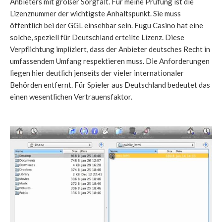
Anbieters mit großer Sorgfalt. Für meine Prüfung ist die
Lizenznummer der wichtigste Anhaltspunkt. Sie muss
öffentlich bei der GGL einsehbar sein. Fugu Casino hat eine
solche, speziell für Deutschland erteilte Lizenz. Diese
Verpflichtung impliziert, dass der Anbieter deutsches Recht in
umfassendem Umfang respektieren muss. Die Anforderungen
liegen hier deutlich jenseits der vieler internationaler
Behörden entfernt. Für Spieler aus Deutschland bedeutet das
einen wesentlichen Vertrauensfaktor.