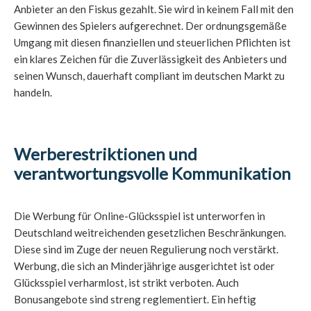
Anbieter an den Fiskus gezahlt. Sie wird in keinem Fall mit den
Gewinnen des Spielers aufgerechnet. Der ordnungsgemäße
Umgang mit diesen finanziellen und steuerlichen Pflichten ist
ein klares Zeichen für die Zuverlässigkeit des Anbieters und
seinen Wunsch, dauerhaft compliant im deutschen Markt zu
handeln.
Werberestriktionen und
verantwortungsvolle Kommunikation
Die Werbung für Online-Glücksspiel ist unterworfen in
Deutschland weitreichenden gesetzlichen Beschränkungen.
Diese sind im Zuge der neuen Regulierung noch verstärkt.
Werbung, die sich an Minderjährige ausgerichtet ist oder
Glücksspiel verharmlost, ist strikt verboten. Auch
Bonusangebote sind streng reglementiert. Ein heftig