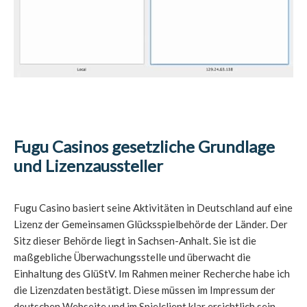
Fugu Casinos gesetzliche Grundlage
und Lizenzaussteller
Fugu Casino basiert seine Aktivitäten in Deutschland auf eine
Lizenz der Gemeinsamen Glücksspielbehörde der Länder. Der
Sitz dieser Behörde liegt in Sachsen-Anhalt. Sie ist die
maßgebliche Überwachungsstelle und überwacht die
Einhaltung des GlüStV. Im Rahmen meiner Recherche habe ich
die Lizenzdaten bestätigt. Diese müssen im Impressum der
deutschen Webseite und im Spielclient klar ersichtlich sein.