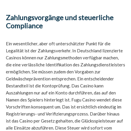
Zahlungsvorgänge und steuerliche
Compliance
Ein wesentlicher, aber oft unterschätzter Punkt für die
Legalität ist der Zahlungsverkehr. In Deutschland lizenzierte
Casinos können nur Zahlungsmethoden verfügbar machen,
die eine verlässliche Identifikation des Zahlungsdienstleisters
ermöglichen. Sie müssen zudem den Vorgaben zur
Geldwäscheprävention entsprechen. Ein entscheidender
Bestandteil ist die Kontoprüfung. Das Casino kann
Auszahlungen nur auf ein Konto durchführen, das auf den
Namen des Spielers hinterlegt ist. Fugu Casino wendet diese
Vorschriften konsequent um. Das ist ersichtlich eindeutig im
Registrierungs- und Verifizierungsprozess. Darüber hinaus
ist das Casino per Gesetz gehalten, die Glücksspielsteuer auf
alle Einsätze abzuführen. Diese Steuer wird sofort vom