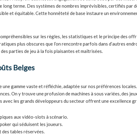
r le long terme. Des systèmes de nombres imprévisibles, certifiés par
ible et équitable. Cette honnêteté de base instaure un environnement 
s compréhensibles sur les règles, les statistiques et le principe des o
ratiques plus obscures que l’on rencontre parfois dans d’autres endroi
 des parties de jeu à la fois plaisantes et maîtrisées.
ûts Belges
se une gamme vaste et réfléchie, adaptée sur nos préférences locales.
nces. On y trouve une profusion de machines à sous variées, des jeux
ords avec les grands développeurs du secteur offrent une excellence 
ypiques aux vidéo-slots à scénario.
 poker qui séduisent les joueurs.
t des tables réservées.