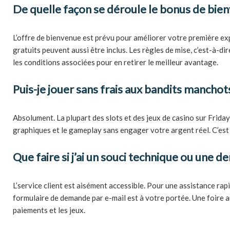
De quelle façon se déroule le bonus de bien
L’offre de bienvenue est prévu pour améliorer votre première ex
gratuits peuvent aussi être inclus. Les règles de mise, c’est-à-d
les conditions associées pour en retirer le meilleur avantage.
Puis-je jouer sans frais aux bandits manchot
Absolument. La plupart des slots et des jeux de casino sur Friday
graphiques et le gameplay sans engager votre argent réel. C’est
Que faire si j’ai un souci technique ou une 
L’service client est aisément accessible. Pour une assistance rap
formulaire de demande par e-mail est à votre portée. Une foire a
paiements et les jeux.