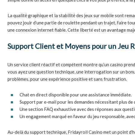
La qualité graphique et la stabilité des jeux sur mobile sont rem
pouvez jouir d’une partie de roulette pendant un trajet, faire t
une connexion internet fiable. Cette liberté est un avantage maje
Support Client et Moyens pour un Jeu 
Un service client réactif et compétent montre qu’un casino prend
vous ayez une question technique, une interrogation sur un bonus 
problèmes, pour une expérience positive et sans frustration.
Chat en direct disponible pour une assistance immédiate.
Support par e-mail pour les demandes nécessitant plus de d
Une section FAQ exhaustive avec des réponses aux questi
Un engagement marqué en faveur du jeu responsable, avec d
Au-delà du support technique, Fridayroll Casino met un point d’h