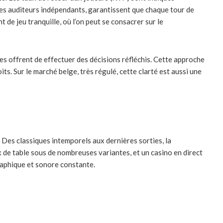
 des auditeurs indépendants, garantissent que chaque tour de
de jeu tranquille, où l’on peut se consacrer sur le
ffres offrent de effectuer des décisions réfléchis. Cette approche
ts. Sur le marché belge, très régulé, cette clarté est aussi une
 Des classiques intemporels aux dernières sorties, la
 de table sous de nombreuses variantes, et un casino en direct
graphique et sonore constante.