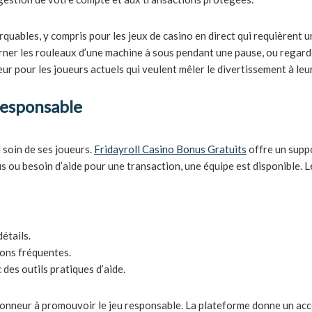
arquables, y compris pour les jeux de casino en direct qui requièrent 
ourner les rouleaux d’une machine à sous pendant une pause, ou regard
ur pour les joueurs actuels qui veulent mêler le divertissement à leu
Responsable
 soin de ses joueurs.
Fridayroll Casino Bonus Gratuits
offre un suppo
ou besoin d’aide pour une transaction, une équipe est disponible. Le 
étails.
ons fréquentes.
es outils pratiques d’aide.
onneur à promouvoir le jeu responsable. La plateforme donne un accès