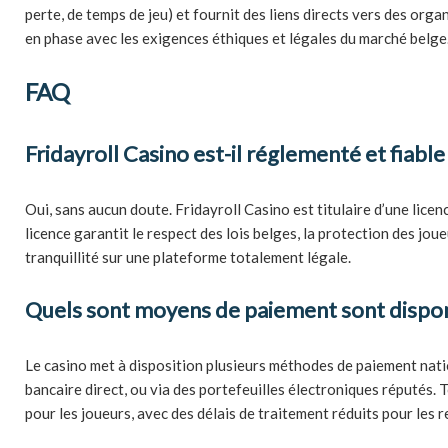
perte, de temps de jeu) et fournit des liens directs vers des or
en phase avec les exigences éthiques et légales du marché belge
FAQ
Fridayroll Casino est-il réglementé et fiable
Oui, sans aucun doute. Fridayroll Casino est titulaire d’une licen
licence garantit le respect des lois belges, la protection des jo
tranquillité sur une plateforme totalement légale.
Quels sont moyens de paiement sont disponi
Le casino met à disposition plusieurs méthodes de paiement natio
bancaire direct, ou via des portefeuilles électroniques réputés. 
pour les joueurs, avec des délais de traitement réduits pour les re