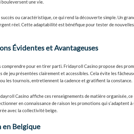
i bouleversent une vie.
, succès ou caractéristique, ce qui rend la découverte simple. Un gr
argent réel. Cette adaptabilité est bénéfique pour tester de nouvelle
ions Évidentes et Avantageuses
les comprendre pour en tirer parti. Fridayroll Casino propose des pro
s de jeu présentées clairement et accessibles. Cela évite les fâcheus
u les tournois, entretiennent la cadence et gratifient la constance.
dayroll Casino affiche ces renseignements de matière organisée, ce qui
sélectionner en connaissance de raison les promotions qui s’adaptent 
rée avec la collectivité belge.
in en Belgique