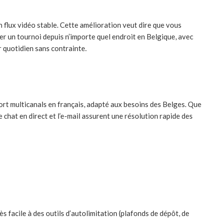
un flux vidéo stable. Cette amélioration veut dire que vous
er un tournoi depuis n’importe quel endroit en Belgique, avec
r quotidien sans contrainte.
rt multicanals en français, adapté aux besoins des Belges. Que
chat en direct et l’e-mail assurent une résolution rapide des
 facile à des outils d’autolimitation (plafonds de dépôt, de