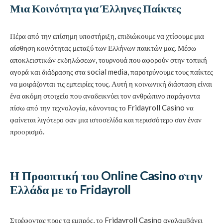
Μια Κοινότητα για Έλληνες Παίκτες
Πέρα από την επίσημη υποστήριξη, επιδιώκουμε να χτίσουμε μια
αίσθηση κοινότητας μεταξύ των Ελλήνων παικτών μας. Μέσω
αποκλειστικών εκδηλώσεων, τουρνουά που αφορούν στην τοπική
αγορά και διάδρασης στα social media, παροτρύνουμε τους παίκτες
να μοιράζονται τις εμπειρίες τους. Αυτή η κοινωνική διάσταση είναι
ένα ακόμη στοιχείο που αναδεικνύει τον ανθρώπινο παράγοντα
πίσω από την τεχνολογία, κάνοντας το Fridayroll Casino να
φαίνεται λιγότερο σαν μια ιστοσελίδα και περισσότερο σαν έναν
προορισμό.
Η Προοπτική του Online Casino στην
Ελλάδα με το Fridayroll
Στρέφοντας προς τα εμπρός, το Fridayroll Casino αναλαμβάνει