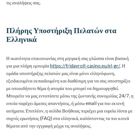
τις αναλήψεις σας.
Πλήρης Υποστήριξη Πελατών στα
Ελληνικά
Η ικανότητα επικοινωνίας στη μητρική σας γλώσσα είναι βασική
για μια πλήρη εμπειρία
https://fridayroll-casino.eu/el-gr/
. Η
ομάδα υποστήριξης πελατών μας είναι μόνο ελληνόφωνη,
εξειδικευμένα εκπαιδευμένη και διαθέσιμη για να σας υποστηρίξει
με οποιοδήποτε θέμα ή απορία που μπορεί να δημιουργηθεί.
Μπορείτε να μας εντοπίσετε μέσω της ζωντανής συνομιλίας 24/7, η
οποία παρέχει άμεσες απαντήσεις, ή μέσω email για πιο εκτενή
αιτήματα. Επιπλέον, η σελίδα Βοήθειας περιέχει μια ευρεία λίστα με
συχνές ερωτήσεις (FAQ) στα ελληνικά, καλύπτοντας τα πιο κοινά
θέματα από την εγγραφή μέχρι τις αναλήψεις.