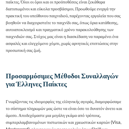
παίκτες. Όλοι οι όροι και οι προϋποθέσεις είναι ξεκάθαρα
διατυπωμένοι και εύκολα προσβάσιμοι. Προωθούμε ενεργά την
πρακτική του υπεύθυνου παιχνιδιού, παρέχοντας εργαλεία που σας
βοηθούν να διαχειριστείτε το παιχνίδι σας, όπως όρια κατάθεσης,
αυτοαποκλεισμό και πραγματικό χρόνο παρακολούθησης των
παιχνιδιών σας. Στόχος μας είναι η διασκέδαση να παραμένει ένα
ασφαλές και ελεγχόμενο χόμπι, χωρίς αρνητικές επιπτώσεις στην
προσωπική σας ζωή.
Προσαρμόσιμες Μέθοδοι Συναλλαγών
για Έλληνες Παίκτες
Γνωρίζοντας τις ιδιομορφίες της ελληνικής αγοράς, διαμορφώσαμε
το σύστημα πληρωμών μας ώστε να είναι όσο το δυνατόν άνετο και
άμεσο. Αποδεχόμαστε μια μεγάλη γκάμα από τρόπους,
συμπεριλαμβανομένων πιστωτικών και χρεωστικών καρτών (Visa,