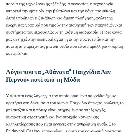
πορεία της τεχνολογικής εξέλιξης. Απεναντίας, η τεχνολογία
υπηρετεί την εμπειρία, την βελτιώνει και την κάνει πιο εύκολη.
Αυτό υποδηλώνει ξεκάθαρη και άμεση πλοήγηση, ανώτερης
ευκρίνειας γραφικά που τιμούν την αισθητική των παιχνιδιών, και
συστήματα που εξασφαλίζουν τη ισότιμη διαδικασία. Η ιδεολογία
μας αντηχεί στην ελληνική αγάπη για την πρωτοτυπία και την
ποιότητα, παρέχοντας μια υπηρεσία που είναι παράλληλα γνώριμη
και φρέσκια.
Λόγοι που τα „Αθάνατα“ Παιχνίδια Δεν
Περνούν ποτέ από τη Μόδα
Υφίσταται ένας λόγος για τον οποίο ορισμένα παιχνίδια έχουν
κρατήσει στη δοκιμασία του αιώνα. Παιχνίδια όπως το ρουλέτα, το
μπλακτζακ και η πόκερ είναι στηριγμένα σε απλές αρχές,
ουσιαστική στρατηγική και ένα στοιχείο κοινωνικής
αλληλεπίδρασης που είναι εγγενές στην ανθρώπινη ουσία. Στο
Fridayroll Casino, επαναφέρουμε αυτή την κοινωνική διάσταση