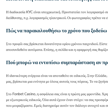
Η διαδικασία KYC είναι υποχρεωτική. Προστατεύει τον λογαριασμό σα
διεύθυνσης, π.χ. λογαριασμός ηλεκτρικού. Οι φωτογραφίες πρέπει να 
Πώς να παρακολουθήσω το χρόνο που ξοδεύω σ
Στο προφίλ σας βρίσκεται δυνατότητα ορίου χρόνου παιχνιδιού. Είστε 
αποσυνδεθείτε αυτόματα. Επίσης, η σελίδα και η εφαρμογή σας θυμίζο
Πού μπορώ να εντοπίσω συμπαράσταση αν προβ
Η ιδανικότερη ενέργεια είναι να αποταθείτε σε ειδικούς. Στην Ελλάδ
μας, βρίσκεται μια ενότητα με όλους αυτούς τους πόρους. Το να ζητήσ
Στο Fonbet Casino, η ασφάλεια σας είναι η πρώτη μας φροντίδα. Χρ
με εξωτερικούς ειδικούς. Όλα αυτά έχουν έναν στόχο: να σας προσφέρο
που μοιραζόμαστε. Εμείς διατηρούμε αυτόν τον διάλογο ανοιχτό και σα