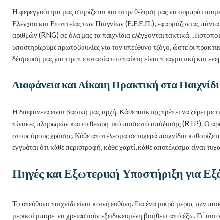
Η φερεγγυότητα μας στηρίζεται και στην θέληση μας να συμπράττουμ
Ελέγχου και Εποπτείας των Παιγνίων (Ε.Ε.Ε.Π.), εφαρμόζοντας πάντα 
αριθμών (RNG) σε όλα μας τα παιχνίδια ελέγχονται τακτικά. Πιστοπο
υποστηρίζουμε πρωτοβουλίες για τον υπεύθυνο τζόγο, ώστε οι πρακτικ
δέσμευσή μας για την προστασία του παίκτη είναι πραγματική και ενε
Διαφάνεια και Δίκαιη Πρακτική στα Παιχνίδι
Η διαφάνεια είναι βασική μας αρχή. Κάθε παίκτης πρέπει να ξέρει με 
πίνακες πληρωμών και το θεωρητικό ποσοστό απόδοσης (RTP). Ο αριθμ
στους όρους χρήσης. Κάθε αποτέλεσμα σε τυχερά παιχνίδια καθορίζε
εγγυάται ότι κάθε περιστροφή, κάθε χαρτί, κάθε αποτέλεσμα είναι τυχα
Πηγές και Εξωτερική Υποστήριξη για Εξ
Το υπεύθυνο παιχνίδι είναι κοινή ευθύνη. Για ένα μικρό μέρος των π
μερικοί μπορεί να χρειαστούν εξειδικευμένη βοήθεια από έξω. Γι‘ αυ