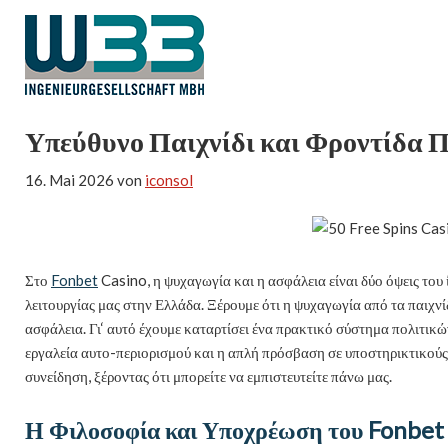
Υπεύθυνο Παιχνίδι και Φροντίδα Π
16. Mai 2026
von
iconsol
Στο
Fonbet
Casino, η ψυχαγωγία και η ασφάλεια είναι δύο όψεις του 
λειτουργίας μας στην Ελλάδα. Ξέρουμε ότι η ψυχαγωγία από τα παιχνίδ
ασφάλεια. Γι‘ αυτό έχουμε καταρτίσει ένα πρακτικό σύστημα πολιτικών
εργαλεία αυτο-περιορισμού και η απλή πρόσβαση σε υποστηρικτικούς 
συνείδηση, ξέροντας ότι μπορείτε να εμπιστευτείτε πάνω μας.
Η Φιλοσοφία και Υποχρέωση του Fonbet 