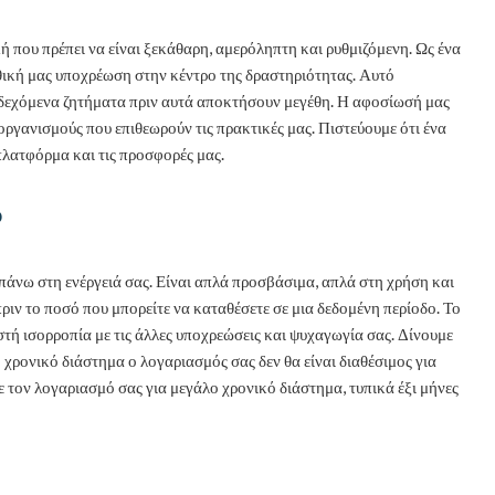
ή που πρέπει να είναι ξεκάθαρη, αμερόληπτη και ρυθμιζόμενη. Ως ένα
ική μας υποχρέωση στην κέντρο της δραστηριότητας. Αυτό
νδεχόμενα ζητήματα πριν αυτά αποκτήσουν μεγέθη. Η αφοσίωσή μας
οργανισμούς που επιθεωρούν τις πρακτικές μας. Πιστεύουμε ότι ένα
 πλατφόρμα και τις προσφορές μας.
ύ
πάνω στη ενέργειά σας. Είναι απλά προσβάσιμα, απλά στη χρήση και
ριν το ποσό που μπορείτε να καταθέσετε σε μια δεδομένη περίοδο. Το
στή ισορροπία με τις άλλες υποχρεώσεις και ψυχαγωγία σας. Δίνουμε
 χρονικό διάστημα ο λογαριασμός σας δεν θα είναι διαθέσιμος για
ε τον λογαριασμό σας για μεγάλο χρονικό διάστημα, τυπικά έξι μήνες