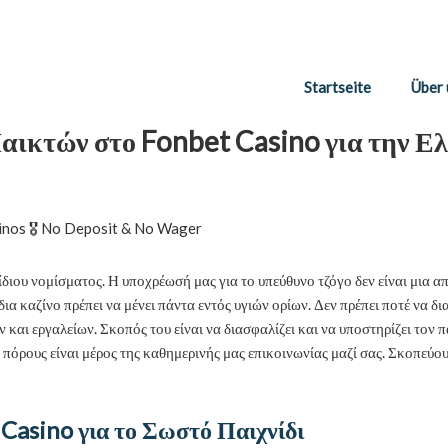
Startseite
Über 
αικτών στο Fonbet Casino για την Ε
ίδιου νομίσματος. Η υποχρέωσή μας για το υπεύθυνο τζόγο δεν είναι μια α
ια καζίνο πρέπει να μένει πάντα εντός υγιών ορίων. Δεν πρέπει ποτέ να δ
 και εργαλείων. Σκοπός του είναι να διασφαλίζει και να υποστηρίζει τον 
πόρους είναι μέρος της καθημερινής μας επικοινωνίας μαζί σας. Σκοπεύο
Casino για το Σωστό Παιχνίδι