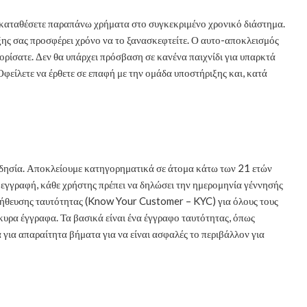
να καταθέσετε παραπάνω χρήματα στο συγκεκριμένο χρονικό διάστημα.
ύξης σας προσφέρει χρόνο να το ξανασκεφτείτε. Ο αυτο-αποκλεισμός
ορίσατε. Δεν θα υπάρχει πρόσβαση σε κανένα παιχνίδι για υπαρκτά
φείλετε να έρθετε σε επαφή με την ομάδα υποστήριξης και, κατά
ιδησία. Αποκλείουμε κατηγορηματικά σε άτομα κάτω των 21 ετών
ν εγγραφή, κάθε χρήστης πρέπει να δηλώσει την ημερομηνία γέννησής
παλήθευσης ταυτότητας (Know Your Customer – KYC) για όλους τους
γκυρα έγγραφα. Τα βασικά είναι ένα έγγραφο ταυτότητας, όπως
λά για απαραίτητα βήματα για να είναι ασφαλές το περιβάλλον για