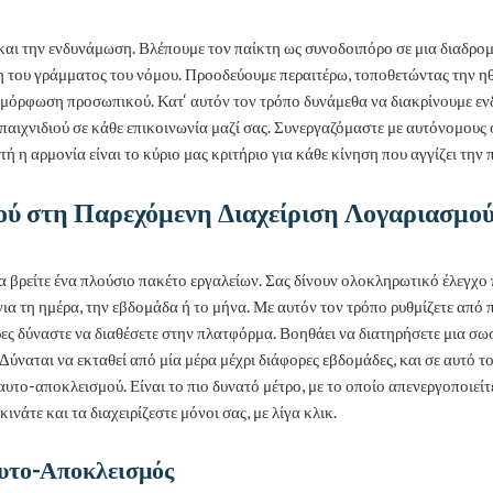
 και την ενδυνάμωση. Βλέπουμε τον παίκτη ως συνοδοιπόρο σε μια διαδρομ
 του γράμματος του νόμου. Προοδεύουμε περαιτέρω, τοποθετώντας την ηθ
πιμόρφωση προσωπικού. Κατ‘ αυτόν τον τρόπο δυνάμεθα να διακρίνουμε ε
αιχνιδιού σε κάθε επικοινωνία μαζί σας. Συνεργαζόμαστε με αυτόνομους 
τή η αρμονία είναι το κύριο μας κριτήριο για κάθε κίνηση που αγγίζει την
μού στη Παρεχόμενη Διαχείριση Λογαριασμο
βρείτε ένα πλούσιο πακέτο εργαλείων. Σας δίνουν ολοκληρωτικό έλεγχο 
ια τη ημέρα, την εβδομάδα ή το μήνα. Με αυτόν τον τρόπο ρυθμίζετε από π
ρες δύναστε να διαθέσετε στην πλατφόρμα. Βοηθάει να διατηρήσετε μια σω
ύναται να εκταθεί από μία μέρα μέχρι διάφορες εβδομάδες, και σε αυτό το
αυτο-αποκλεισμού. Είναι το πιο δυνατό μέτρο, με το οποίο απενεργοποιείτ
νάτε και τα διαχειρίζεστε μόνοι σας, με λίγα κλικ.
Αυτο-Αποκλεισμός