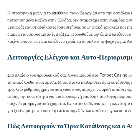
Η στρατηγική μας για το υπεύθυνο παιχνίδι αρχίζει από την ασφάλεια
πιστοποιημένο καζίνο στην Ελλάδα, δεν σταματάμε στην συμμόρφωση
μεταφράζεται σε αδιάκοπες τοποθετήσεις σε ψηφιακά εργαλεία και ε
διακρίνεται σε ουσιαστικές πράξεις. Προωθούμε μηνύματα υπεύθυνου π
καζίνο μπορεί να είναι υπεύθυνο χωρίς να αποκλείει τη ψυχαγωγία. Αυ
Λειτουργίες Ελέγχου και Αυτο-Περιορισ
Στο πλαίσιο του προσωπικού σας λογαριασμού στο Fonbet Casino, θα 
τα επακόλουθα είναι άμεσα. Μπορείτε να καθορίσετε όρια κατάθεσης γ
εργαλείο ρύθμισης χρόνου παιχνιδιού σας παρέχει να ορίσετε πόσες ώ
επίσης την δυνατότητα για μια προσωρινή «παύση» του λογαριασμού. Δ
παιχνίδι με πραγματικά χρήματα. Εν κατακλείδι, υπάρχει η ικανότητα 
για ξεκίνημα, με προοπτική επέκτασης. Σύνολο αυτά τα εργαλεία τα ξεκι
Πώς Λειτουργούν τα Όρια Κατάθεσης και ο 