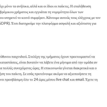
ι μόνο τα ανήλικα, αλλά και οι ίδιοι οι παίκτες. Η επαλήθευση
βρόμικου χρήματος και εγγυάται τη νομιμότητα όλων των
ου υπηρετεί το κοινό συμφέρον. Κάνουμε αυτούς τους ελέγχους με τον
(GDPR). Έτσι διατηρούμε την πλατφόρμα ασφαλή και αξιόπιστη για
εύθυνου παιχνιδιού. Στελέχη της τμήματος έχουν προετοιμαστεί να
αταστάσεις, είναι δυνατόν να λάβετε ένα μήνυμα από την ομάδα αν
πολλές συνεχόμενες ώρες. Η επικοινωνία γίνεται διακριτικά και ο
ήση του παίκτη. Σε εσάς προτείνουμε ακόμα να αξιοποιήσετε τη
ει προσβάσιμη όλο το 24 ώρες μέσου live chat και email. Έχετε τη