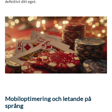
definitivt ditt eget.
Mobiloptimering och letande på
språng