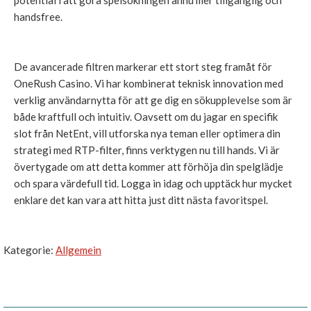
handsfree.
De avancerade filtren markerar ett stort steg framåt för
OneRush Casino. Vi har kombinerat teknisk innovation med
verklig användarnytta för att ge dig en sökupplevelse som är
både kraftfull och intuitiv. Oavsett om du jagar en specifik
slot från NetEnt, vill utforska nya teman eller optimera din
strategi med RTP-filter, finns verktygen nu till hands. Vi är
övertygade om att detta kommer att förhöja din spelglädje
och spara värdefull tid. Logga in idag och upptäck hur mycket
enklare det kan vara att hitta just ditt nästa favoritspel.
Kategorie:
Allgemein