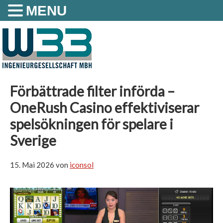
MENU
Förbättrade filter införda –
OneRush Casino effektiviserar
spelsökningen för spelare i
Sverige
15. Mai 2026
von
iconsol