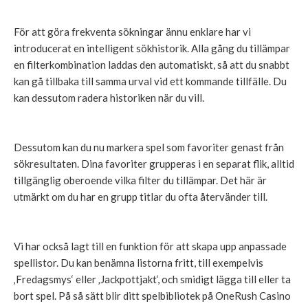
För att göra frekventa sökningar ännu enklare har vi
introducerat en intelligent sökhistorik. Alla gång du tillämpar
en filterkombination laddas den automatiskt, så att du snabbt
kan gå tillbaka till samma urval vid ett kommande tillfälle. Du
kan dessutom radera historiken när du vill.
Dessutom kan du nu markera spel som favoriter genast från
sökresultaten. Dina favoriter grupperas i en separat flik, alltid
tillgänglig oberoende vilka filter du tillämpar. Det här är
utmärkt om du har en grupp titlar du ofta återvänder till.
Vi har också lagt till en funktion för att skapa upp anpassade
spellistor. Du kan benämna listorna fritt, till exempelvis
‚Fredagsmys‘ eller ‚Jackpottjakt‘, och smidigt lägga till eller ta
bort spel. På så sätt blir ditt spelbibliotek på OneRush Casino