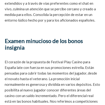
extendidos y a través de vías preferentes como el chat en
vivo, culmina un atención que se percibe cercano y creado a
medida para ellos. Consolida la percepción de estar en un
entorno lúdico hecho por y para los aficionados españoles.
Examen minucioso de los bonos
insignia
El corazón de la propuesta de Festival Play Casino para
España late con fuerza en sus promociones estrella. Están
pensadas para cubrir todas las momentos del jugador, desde
el novato hasta el veterano. La promoción inicial
normalmente es generosa y dividida en varios depósitos. Esto
posibilita al nuevo jugador conocer diferentes áreas del
casino con un saldo incrementado. Pero el diferencial real
está en las bonos habituales. Nos referimos a competiciones