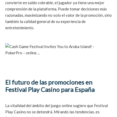
convierte en saldo cobrable, el jugador ya tiene una mejor
comprensión de la plataforma. Puede tomar decisiones más
razonadas, maximizando no solo el valor de la promoción, sino
también la calidad general de su experiencia de
entretenimiento.
El futuro de las promociones en
Festival Play Casino para España
La vitalidad del ámbito del juego online sugiere que Festival
Play Casino no se detendrá. Mirando las tendencias, es