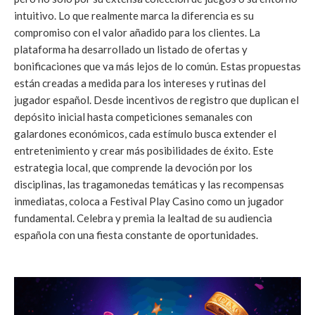
intuitivo. Lo que realmente marca la diferencia es su
compromiso con el valor añadido para los clientes. La
plataforma ha desarrollado un listado de ofertas y
bonificaciones que va más lejos de lo común. Estas propuestas
están creadas a medida para los intereses y rutinas del
jugador español. Desde incentivos de registro que duplican el
depósito inicial hasta competiciones semanales con
galardones económicos, cada estímulo busca extender el
entretenimiento y crear más posibilidades de éxito. Este
estrategia local, que comprende la devoción por los
disciplinas, las tragamonedas temáticas y las recompensas
inmediatas, coloca a Festival Play Casino como un jugador
fundamental. Celebra y premia la lealtad de su audiencia
española con una fiesta constante de oportunidades.