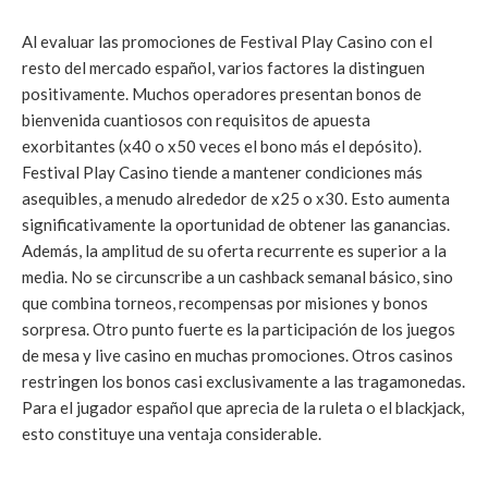
Al evaluar las promociones de Festival Play Casino con el
resto del mercado español, varios factores la distinguen
positivamente. Muchos operadores presentan bonos de
bienvenida cuantiosos con requisitos de apuesta
exorbitantes (x40 o x50 veces el bono más el depósito).
Festival Play Casino tiende a mantener condiciones más
asequibles, a menudo alrededor de x25 o x30. Esto aumenta
significativamente la oportunidad de obtener las ganancias.
Además, la amplitud de su oferta recurrente es superior a la
media. No se circunscribe a un cashback semanal básico, sino
que combina torneos, recompensas por misiones y bonos
sorpresa. Otro punto fuerte es la participación de los juegos
de mesa y live casino en muchas promociones. Otros casinos
restringen los bonos casi exclusivamente a las tragamonedas.
Para el jugador español que aprecia de la ruleta o el blackjack,
esto constituye una ventaja considerable.