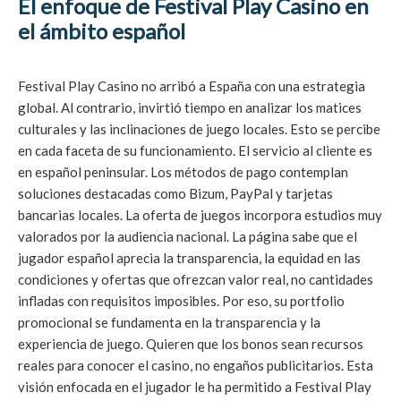
El enfoque de Festival Play Casino en
el ámbito español
Festival Play Casino no arribó a España con una estrategia
global. Al contrario, invirtió tiempo en analizar los matices
culturales y las inclinaciones de juego locales. Esto se percibe
en cada faceta de su funcionamiento. El servicio al cliente es
en español peninsular. Los métodos de pago contemplan
soluciones destacadas como Bizum, PayPal y tarjetas
bancarias locales. La oferta de juegos incorpora estudios muy
valorados por la audiencia nacional. La página sabe que el
jugador español aprecia la transparencia, la equidad en las
condiciones y ofertas que ofrezcan valor real, no cantidades
infladas con requisitos imposibles. Por eso, su portfolio
promocional se fundamenta en la transparencia y la
experiencia de juego. Quieren que los bonos sean recursos
reales para conocer el casino, no engaños publicitarios. Esta
visión enfocada en el jugador le ha permitido a Festival Play