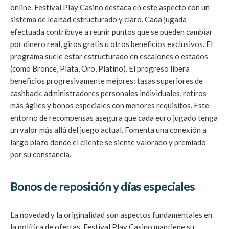
online. Festival Play Casino destaca en este aspecto con un
sistema de lealtad estructurado y claro. Cada jugada
efectuada contribuye a reunir puntos que se pueden cambiar
por dinero real, giros gratis u otros beneficios exclusivos. El
programa suele estar estructurado en escalones o estados
(como Bronce, Plata, Oro, Platino). El progreso libera
beneficios progresivamente mejores: tasas superiores de
cashback, administradores personales individuales, retiros
más ágiles y bonos especiales con menores requisitos. Este
entorno de recompensas asegura que cada euro jugado tenga
un valor más allá del juego actual. Fomenta una conexión a
largo plazo donde el cliente se siente valorado y premiado
por su constancia.
Bonos de reposición y días especiales
La novedad y la originalidad son aspectos fundamentales en
la política de ofertas. Festival Play Casino mantiene su