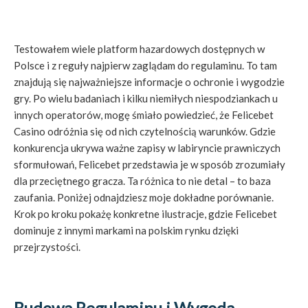
Testowałem wiele platform hazardowych dostępnych w
Polsce i z reguły najpierw zaglądam do regulaminu. To tam
znajdują się najważniejsze informacje o ochronie i wygodzie
gry. Po wielu badaniach i kilku niemiłych niespodziankach u
innych operatorów, mogę śmiało powiedzieć, że Felicebet
Casino odróżnia się od nich czytelnością warunków. Gdzie
konkurencja ukrywa ważne zapisy w labiryncie prawniczych
sformułowań, Felicebet przedstawia je w sposób zrozumiały
dla przeciętnego gracza. Ta różnica to nie detal – to baza
zaufania. Poniżej odnajdziesz moje dokładne porównanie.
Krok po kroku pokażę konkretne ilustracje, gdzie Felicebet
dominuje z innymi markami na polskim rynku dzięki
przejrzystości.
Budowa Regulaminu i Wygoda