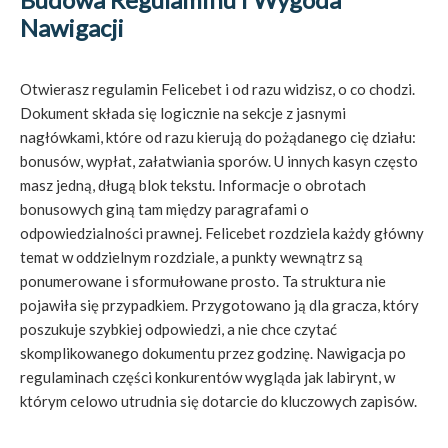
Nawigacji
Otwierasz regulamin Felicebet i od razu widzisz, o co chodzi.
Dokument składa się logicznie na sekcje z jasnymi
nagłówkami, które od razu kierują do pożądanego cię działu:
bonusów, wypłat, załatwiania sporów. U innych kasyn często
masz jedną, długą blok tekstu. Informacje o obrotach
bonusowych giną tam między paragrafami o
odpowiedzialności prawnej. Felicebet rozdziela każdy główny
temat w oddzielnym rozdziale, a punkty wewnątrz są
ponumerowane i sformułowane prosto. Ta struktura nie
pojawiła się przypadkiem. Przygotowano ją dla gracza, który
poszukuje szybkiej odpowiedzi, a nie chce czytać
skomplikowanego dokumentu przez godzinę. Nawigacja po
regulaminach części konkurentów wygląda jak labirynt, w
którym celowo utrudnia się dotarcie do kluczowych zapisów.