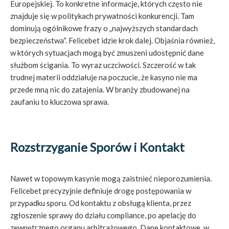
Europejskiej. To konkretne informacje, których często nie
znajduje się w politykach prywatności konkurencji. Tam
dominują ogólnikowe frazy o „najwyższych standardach
bezpieczeństwa“. Felicebet idzie krok dalej. Objaśnia również,
w których sytuacjach mogą być zmuszeni udostępnić dane
służbom ścigania. To wyraz uczciwości. Szczerość w tak
trudnej materii oddziałuje na poczucie, że kasyno nie ma
przede mną nic do zatajenia. W branży zbudowanej na
zaufaniu to kluczowa sprawa.
Rozstrzyganie Sporów i Kontakt
Nawet w topowym kasynie mogą zaistnieć nieporozumienia.
Felicebet precyzyjnie definiuje drogę postępowania w
przypadku sporu. Od kontaktu z obsługą klienta, przez
zgłoszenie sprawy do działu compliance, po apelację do
zewnętrznego organu arbitrażowego. Dane kontaktowe, w