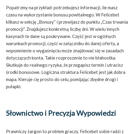
Popatrzmy na przykład: potrzebujesz informacji, ile masz
czasu na wykorzystanie bonusu powitalnego. W Felicebet
klikasz w sekcję „Bonusy“ i przewijasz do punktu „Czas trwania
promocji“. Znajdujesz konkretną liczbę dni. W wielu innych
kasynach te dane są poukrywane. Część jest w ogólnych
warunkach promocji, część w załączniku do danej oferty, a
wspomnienie o wygaśnięciu może znajdować się w zasadach
dotyczących konta. Takie rozproszenie to nie błahostka.
Skutkuje do realnego ryzyka, że przegapisz termin i utracisz
środki bonusowe. Logiczna struktura Felicebet jest jak dobra
mapa. Kieruje cię prosto do celu, pomijając zbędne drogi i
pułapki.
Słownictwo i Precyzja Wypowiedzi
Prawniczy żargon to problem graczy. Felicebet sobie radzi z