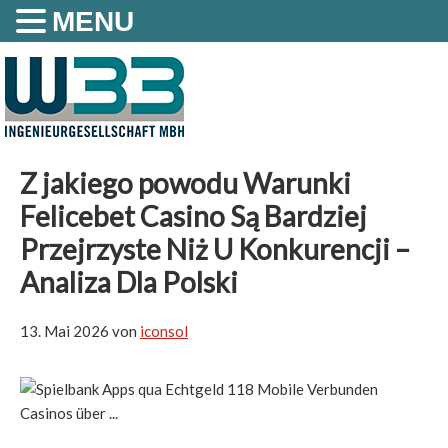
MENU
Z jakiego powodu Warunki
Felicebet Casino Są Bardziej
Przejrzyste Niż U Konkurencji –
Analiza Dla Polski
13. Mai 2026
von
iconsol