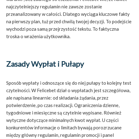
najczytelniejszy regulamin nie zawsze zostanie
przeanalizowany w całości. Dlatego wyciąga kluczowe fakty
na pierwszy plan, tuż przed chwilą twojej decyzji. To podejście
wychodzi poza samą przejrzystość tekstu. To faktyczna
troska o wrażenia użytkownika.
Zasady Wypłat i Pułapy
Sposób wypłaty i odnoszące się do niej pułapy to kolejny test
czytelności. W Felicebet dział o wypłatach jest szczegółowa,
ale napisana linearnie: od składania żądania, przez
potwierdzenie, po czas realizacji. Ograniczenia dzienne,
tygodniowe i miesięczne są czytelnie wypisane. Również
wytyczne dotyczące minimalnych kwot wypłat. U części
konkurentów informacje o limitach bywają porozrzucane
między główny regulamin, regulamin promocji i panel