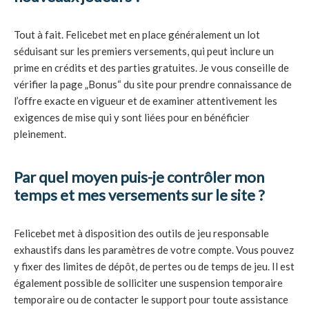
Tout à fait. Felicebet met en place généralement un lot
séduisant sur les premiers versements, qui peut inclure un
prime en crédits et des parties gratuites. Je vous conseille de
vérifier la page „Bonus“ du site pour prendre connaissance de
l’offre exacte en vigueur et de examiner attentivement les
exigences de mise qui y sont liées pour en bénéficier
pleinement.
Par quel moyen puis-je contrôler mon
temps et mes versements sur le site ?
Felicebet met à disposition des outils de jeu responsable
exhaustifs dans les paramètres de votre compte. Vous pouvez
y fixer des limites de dépôt, de pertes ou de temps de jeu. Il est
également possible de solliciter une suspension temporaire
temporaire ou de contacter le support pour toute assistance