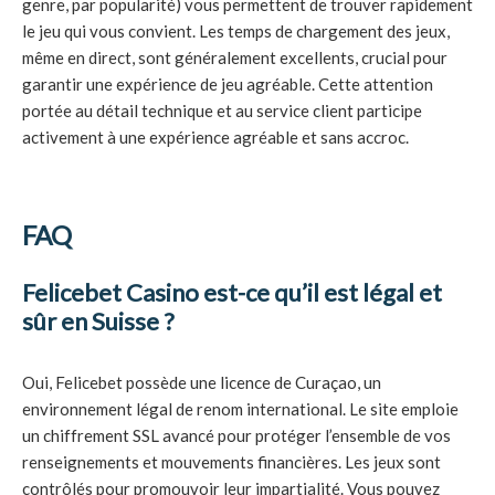
genre, par popularité) vous permettent de trouver rapidement
le jeu qui vous convient. Les temps de chargement des jeux,
même en direct, sont généralement excellents, crucial pour
garantir une expérience de jeu agréable. Cette attention
portée au détail technique et au service client participe
activement à une expérience agréable et sans accroc.
FAQ
Felicebet Casino est-ce qu’il est légal et
sûr en Suisse ?
Oui, Felicebet possède une licence de Curaçao, un
environnement légal de renom international. Le site emploie
un chiffrement SSL avancé pour protéger l’ensemble de vos
renseignements et mouvements financières. Les jeux sont
contrôlés pour promouvoir leur impartialité. Vous pouvez