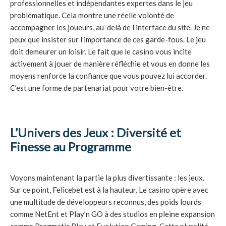
professionnelles et indépendantes expertes dans le jeu
problématique. Cela montre une réelle volonté de
accompagner les joueurs, au-delà de l’interface du site. Je ne
peux que insister sur l’importance de ces garde-fous. Le jeu
doit demeurer un loisir. Le fait que le casino vous incite
activement à jouer de manière réfléchie et vous en donne les
moyens renforce la confiance que vous pouvez lui accorder.
C’est une forme de partenariat pour votre bien-être.
L’Univers des Jeux : Diversité et
Finesse au Programme
Voyons maintenant la partie la plus divertissante : les jeux.
Sur ce point, Felicebet est à la hauteur. Le casino opère avec
une multitude de développeurs reconnus, des poids lourds
comme NetEnt et Play’n GO à des studios en pleine expansion