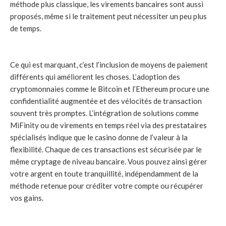
méthode plus classique, les virements bancaires sont aussi
proposés, même si le traitement peut nécessiter un peu plus
de temps.
Ce qui est marquant, c’est l’inclusion de moyens de paiement
différents qui améliorent les choses. L’adoption des
cryptomonnaies comme le Bitcoin et l’Ethereum procure une
confidentialité augmentée et des vélocités de transaction
souvent très promptes. L’intégration de solutions comme
MiFinity ou de virements en temps réel via des prestataires
spécialisés indique que le casino donne de l’valeur à la
flexibilité. Chaque de ces transactions est sécurisée par le
même cryptage de niveau bancaire. Vous pouvez ainsi gérer
votre argent en toute tranquillité, indépendamment de la
méthode retenue pour créditer votre compte ou récupérer
vos gains.