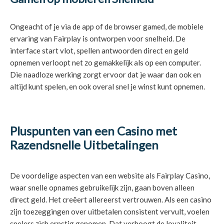
Ongeacht of je via de app of de browser gamed, de mobiele
ervaring van Fairplay is ontworpen voor snelheid. De
interface start vlot, spellen antwoorden direct en geld
opnemen verloopt net zo gemakkelijk als op een computer.
Die naadloze werking zorgt ervoor dat je waar dan ook en
altijd kunt spelen, en ook overal snel je winst kunt opnemen.
Pluspunten van een Casino met
Razendsnelle Uitbetalingen
De voordelige aspecten van een website als Fairplay Casino,
waar snelle opnames gebruikelijk zijn, gaan boven alleen
direct geld. Het creëert allereerst vertrouwen. Als een casino
zijn toezeggingen over uitbetalen consistent vervult, voelen
spelers zich ernstig genomen. Dat verhoogt de loyaliteit