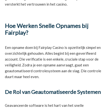
versterkt het vertrouwen in het casino.
Hoe Werken Snelle Opnames bij
Fairplay?
Een opname doen bij Fairplay Casino is opzettelijk simpel en
overzichtelijk gehouden. Alles begint bij een geverifieerd
account. Die verificatie is een enkele, cruciale stap voor de
veiligheid. Zodra je een opname aanvraagt, gaat een
geautomatiseerd controlesysteem aan de slag. Die controle
duurt maar heel even.
De Rol van Geautomatiseerde Systemen
Geavanceerde software is het hart van het snelle