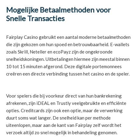
Mogelijke Betaalmethoden voor
Snelle Transacties
Fairplay Casino gebruikt een aantal moderne betaalmethoden
die zijn gekozen om hun spoed en betrouwbaarheid. E-wallets
zoals Skrill, Neteller en ecoPayz zijn de ongekroonde
snelheidskoningen. Uitbetalingen hiermee zijn meestal binnen
10 tot 15 minuten afgerond. Deze digitale portemonnees
creëren een directe verbinding tussen het casino en de speler.
Voor spelers die bij voorkeur direct van hun bankrekening
afrekenen, zijn iDEAL en Trustly veelgebruikte en efficiënte
opties. Creditcards zijn ook een optie, maar de verwerking
duurt soms wat langer. De snelheid kan per methode
uiteenlopen, maar aan de kant van Fairplay zelf wordt het
verzoek altijd zo snel mogelijk in behandeling genomen.