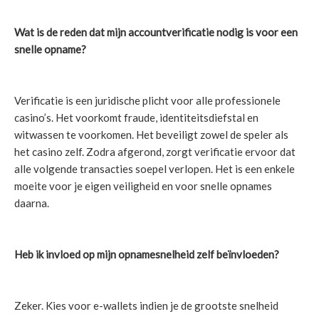
Wat is de reden dat mijn accountverificatie nodig is voor een
snelle opname?
Verificatie is een juridische plicht voor alle professionele
casino’s. Het voorkomt fraude, identiteitsdiefstal en
witwassen te voorkomen. Het beveiligt zowel de speler als
het casino zelf. Zodra afgerond, zorgt verificatie ervoor dat
alle volgende transacties soepel verlopen. Het is een enkele
moeite voor je eigen veiligheid en voor snelle opnames
daarna.
Heb ik invloed op mijn opnamesnelheid zelf beïnvloeden?
Zeker. Kies voor e-wallets indien je de grootste snelheid