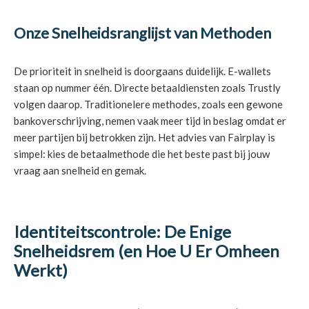
Onze Snelheidsranglijst van Methoden
De prioriteit in snelheid is doorgaans duidelijk. E-wallets
staan op nummer één. Directe betaaldiensten zoals Trustly
volgen daarop. Traditionelere methodes, zoals een gewone
bankoverschrijving, nemen vaak meer tijd in beslag omdat er
meer partijen bij betrokken zijn. Het advies van Fairplay is
simpel: kies de betaalmethode die het beste past bij jouw
vraag aan snelheid en gemak.
Identiteitscontrole: De Enige
Snelheidsrem (en Hoe U Er Omheen
Werkt)