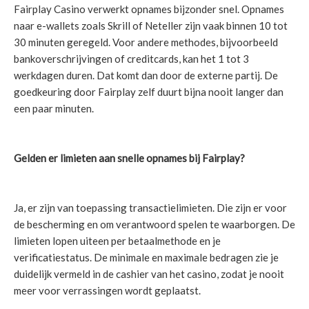
Fairplay Casino verwerkt opnames bijzonder snel. Opnames
naar e-wallets zoals Skrill of Neteller zijn vaak binnen 10 tot
30 minuten geregeld. Voor andere methodes, bijvoorbeeld
bankoverschrijvingen of creditcards, kan het 1 tot 3
werkdagen duren. Dat komt dan door de externe partij. De
goedkeuring door Fairplay zelf duurt bijna nooit langer dan
een paar minuten.
Gelden er limieten aan snelle opnames bij Fairplay?
Ja, er zijn van toepassing transactielimieten. Die zijn er voor
de bescherming en om verantwoord spelen te waarborgen. De
limieten lopen uiteen per betaalmethode en je
verificatiestatus. De minimale en maximale bedragen zie je
duidelijk vermeld in de cashier van het casino, zodat je nooit
meer voor verrassingen wordt geplaatst.