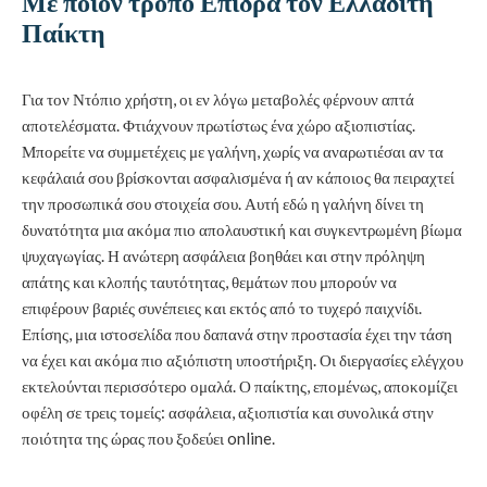
Με ποιον τρόπο Επιδρά τον Ελλαδίτη
Παίκτη
Για τον Ντόπιο χρήστη, οι εν λόγω μεταβολές φέρνουν απτά
αποτελέσματα. Φτιάχνουν πρωτίστως ένα χώρο αξιοπιστίας.
Μπορείτε να συμμετέχεις με γαλήνη, χωρίς να αναρωτιέσαι αν τα
κεφάλαιά σου βρίσκονται ασφαλισμένα ή αν κάποιος θα πειραχτεί
την προσωπικά σου στοιχεία σου. Αυτή εδώ η γαλήνη δίνει τη
δυνατότητα μια ακόμα πιο απολαυστική και συγκεντρωμένη βίωμα
ψυχαγωγίας. Η ανώτερη ασφάλεια βοηθάει και στην πρόληψη
απάτης και κλοπής ταυτότητας, θεμάτων που μπορούν να
επιφέρουν βαριές συνέπειες και εκτός από το τυχερό παιχνίδι.
Επίσης, μια ιστοσελίδα που δαπανά στην προστασία έχει την τάση
να έχει και ακόμα πιο αξιόπιστη υποστήριξη. Οι διεργασίες ελέγχου
εκτελούνται περισσότερο ομαλά. Ο παίκτης, επομένως, αποκομίζει
οφέλη σε τρεις τομείς: ασφάλεια, αξιοπιστία και συνολικά στην
ποιότητα της ώρας που ξοδεύει online.