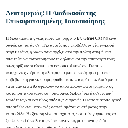
Λεπτομερώς: Η Διαδικασία της
Επικαιροποιημένης Ταυτοποίησης
Η διαδικασία της νέας ταυτοποίησης στο BC Game Casino είναι
σαφής και ευχάριστη. Για αυτούς που υποβάλλουν νέα εγγραφή
στην Ελλάδα, η διαδικασία αρχίζει από την πρώτη στιγμή. Θα
απαιτηθεί να πιστοποιήσουν την ηλικία και την ταυτότητά τους,
όπως ορίζουν οι εθνικοί και ενωσιακοί κανόνες. Για τους
υπάρχοντες χρήστες, η πλατφόρμα μπορεί να ζητήσει μια νέα
επιβεβαίωση για να συμμορφωθεί με τα νέα πρότυπα. Αυτό μπορεί
να σημαίνει ότι θα οφείλουν να αποστείλουν φωτογραφία ενός
πιστοποιητικού ταυτοποίησης, όπως διαβατήριο ή αστυνομική
ταυτότητα, και ένα είδος απόδειξη διαμονής. Όλα τα πιστοποιητικά
αποστέλλονται μέσω ενός ασφαλισμένου συστήματος στην
ιστοσελίδα. Η εξέταση γίνεται ταχύτατα, ώστε ο λογαριασμός να
ξεκλειδωθεί ή να λειτουργήσει κανονικά, με τη σιγουριά ότι
αποδίδεται στον εξουσιοδοτημένο κάτοχο.