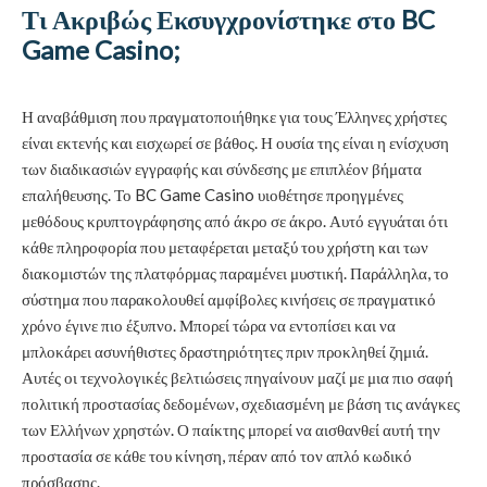
Τι Ακριβώς Εκσυγχρονίστηκε στο BC
Game Casino;
Η αναβάθμιση που πραγματοποιήθηκε για τους Έλληνες χρήστες
είναι εκτενής και εισχωρεί σε βάθος. Η ουσία της είναι η ενίσχυση
των διαδικασιών εγγραφής και σύνδεσης με επιπλέον βήματα
επαλήθευσης. Το BC Game Casino υιοθέτησε προηγμένες
μεθόδους κρυπτογράφησης από άκρο σε άκρο. Αυτό εγγυάται ότι
κάθε πληροφορία που μεταφέρεται μεταξύ του χρήστη και των
διακομιστών της πλατφόρμας παραμένει μυστική. Παράλληλα, το
σύστημα που παρακολουθεί αμφίβολες κινήσεις σε πραγματικό
χρόνο έγινε πιο έξυπνο. Μπορεί τώρα να εντοπίσει και να
μπλοκάρει ασυνήθιστες δραστηριότητες πριν προκληθεί ζημιά.
Αυτές οι τεχνολογικές βελτιώσεις πηγαίνουν μαζί με μια πιο σαφή
πολιτική προστασίας δεδομένων, σχεδιασμένη με βάση τις ανάγκες
των Ελλήνων χρηστών. Ο παίκτης μπορεί να αισθανθεί αυτή την
προστασία σε κάθε του κίνηση, πέραν από τον απλό κωδικό
πρόσβασης.