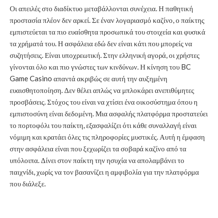
Οι απειλές στο διαδίκτυο μεταβάλλονται συνέχεια. Η παθητική
προστασία πλέον δεν αρκεί. Σε έναν λογαριασμό καζίνο, ο παίκτης
εμπιστεύεται τα πιο ευαίσθητα προσωπικά του στοιχεία και φυσικά
τα χρήματά του. Η ασφάλεια εδώ δεν είναι κάτι που μπορείς να
συζητήσεις. Είναι υποχρεωτική. Στην ελληνική αγορά, οι χρήστες
γίνονται όλο και πιο γνώστες των κινδύνων. Η κίνηση του BC
Game Casino απαντά ακριβώς σε αυτή την αυξημένη
ευαισθητοποίηση. Δεν θέλει απλώς να μπλοκάρει ανεπιθύμητες
προσβάσεις. Στόχος του είναι να χτίσει ένα οικοσύστημα όπου η
εμπιστοσύνη είναι δεδομένη. Μια ασφαλής πλατφόρμα προστατεύει
το πορτοφόλι του παίκτη, εξασφαλίζει ότι κάθε συναλλαγή είναι
νόμιμη και κρατάει όλες τις πληροφορίες μυστικές. Αυτή η έμφαση
στην ασφάλεια είναι που ξεχωρίζει τα σοβαρά καζίνο από τα
υπόλοιπα. Δίνει στον παίκτη την ησυχία να απολαμβάνει το
παιχνίδι, χωρίς να τον βασανίζει η αμφιβολία για την πλατφόρμα
που διάλεξε.