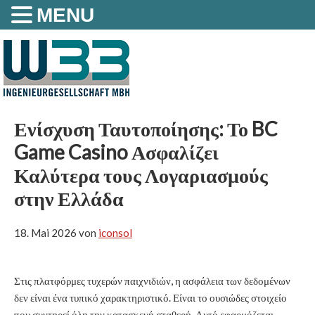
MENU
Ενίσχυση Ταυτοποίησης: Το BC
Game Casino Ασφαλίζει
Καλύτερα τους Λογαριασμούς
στην Ελλάδα
18. Mai 2026
von
iconsol
Στις πλατφόρμες τυχερών παιχνιδιών, η ασφάλεια των δεδομένων
δεν είναι ένα τυπικό χαρακτηριστικό. Είναι το ουσιώδες στοιχείο
που συντηρεί όλη την κατασκευή σταθερή. Αυτό εφαρμόζεται