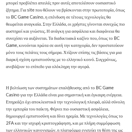
μπορεί προβλέπει απειλές πριν αυτές αποτελέσουν ουσιαστικό
ζήτημα. Για site που θέλουν να βρίσκονται στην πρωτοπορία, όπως
το BC Game Casino, η επένδυση σε τέτοιες τεχνολογίες θα
θεωρείται αναγκαία. Στην Ελλάδα, οι χρήστες γίνονται συνεχώς πιο
αυστηροί και γνώστες. Η ανάγκη για ασφάλεια και διαφάνεια θα
συνεχίσει να αυξάνεται. Τα διαδικτυακά καζίνο που, όπως το BC
Game, κινούνται πρώτα σε αυτή την κατηγορία, δεν προστατεύουν
μόνο τους πελάτες τους σήμερα. Χτίζουν επίσης τις βάσεις για μια
διαρκή σχέση εμπιστοσύνης με το ελληνικό κοινό. Συγχρόνως,
ανεβάζουν το επίπεδο για ολόκληρη την αγορά.
Η βελτίωση των συστημάτων επαλήθευσης από το BC Game
Casino για την Ελλάδα είναι μια σημαντική και έγκαιρη ενέργεια.
Επηρεάζει όχι αποκλειστικά την τεχνολογική πλευρά, αλλά σύνολη
την εμπειρία του παίκτη. Φέρνει πιο ουσιαστική ασφάλεια,
δημιουργεί εμπιστοσύνη και δίνει ηρεμία. Με τεχνολογίες όπως το
2FA και την ισχυρή κρυπτογράφηση, και με πλήρη συμμόρφωση
των ελληνικών κανονισμών, η πλατφόρμα ενισχύει τη θέση της ως