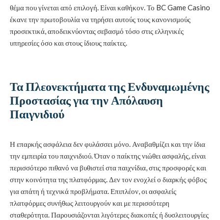
θέμα που γίνεται από επιλογή. Είναι καθήκον. Το BC Game Casino
έκανε την πρωτοβουλία να τηρήσει αυτούς τους κανονισμούς
προσεκτικά, αποδεικνύοντας σεβασμό τόσο στις ελληνικές
υπηρεσίες όσο και στους ίδιους παίκτες.
Τα Πλεονεκτήματα της Ενδυναμωμένης
Προστασίας για την Απόλαυση
Παιγνιδιού
Η επαρκής ασφάλεια δεν φυλάσσει μόνο. Αναβαθμίζει και την ίδια
την εμπειρία του παιχνιδιού. Όταν ο παίκτης νιώθει ασφαλής, είναι
περισσότερο πιθανό να βυθιστεί στα παιχνίδια, στις προσφορές και
στην κοινότητα της πλατφόρμας. Δεν τον ενοχλεί ο διαρκής φόβος
για απάτη ή τεχνικά προβλήματα. Επιπλέον, οι ασφαλείς
πλατφόρμες συνήθως λειτουργούν και με περισσότερη
σταθερότητα. Παρουσιάζονται λιγότερες διακοπές ή δυσλειτουργίες