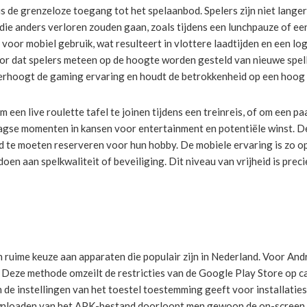
is de grenzeloze toegang tot het spelaanbod. Spelers zijn niet lan
ie anders verloren zouden gaan, zoals tijdens een lunchpauze of ee
voor mobiel gebruik, wat resulteert in vlottere laadtijden en een l
r dat spelers meteen op de hoogte worden gesteld van nieuwe spell
erhoogt de gaming ervaring en houdt de betrokkenheid op een hoog 
om een live roulette tafel te joinen tijdens een treinreis, of om een 
daagse momenten in kansen voor entertainment en potentiële winst. 
tijd te moeten reserveren voor hun hobby. De mobiele ervaring is zo o
doen aan spelkwaliteit of beveiliging. Dit niveau van vrijheid is p
 ruime keuze aan apparaten die populair zijn in Nederland. Voor And
. Deze methode omzeilt de restricties van de Google Play Store op ca
n de instellingen van het toestel toestemming geeft voor installati
nloaden van het APK-bestand doorloopt men gewoon de on-screen ins