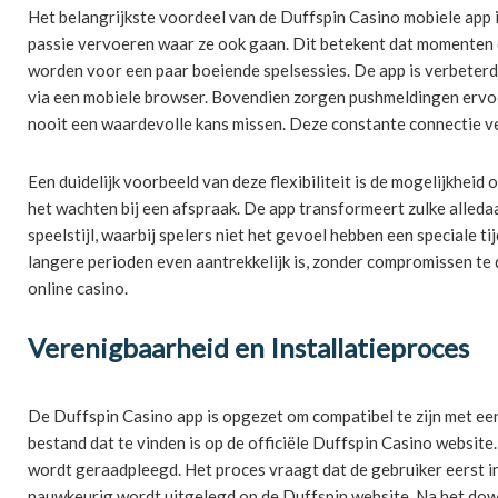
Het belangrijkste voordeel van de Duffspin Casino mobiele app 
passie vervoeren waar ze ook gaan. Dit betekent dat momenten d
worden voor een paar boeiende spelsessies. De app is verbeterd 
via een mobiele browser. Bovendien zorgen pushmeldingen ervoo
nooit een waardevolle kans missen. Deze constante connectie v
Een duidelijk voorbeeld van deze flexibiliteit is de mogelijkheid 
het wachten bij een afspraak. De app transformeert zulke alle
speelstijl, waarbij spelers niet het gevoel hebben een speciale 
langere perioden even aantrekkelijk is, zonder compromissen te 
online casino.
Verenigbaarheid en Installatieproces
De Duffspin Casino app is opgezet om compatibel te zijn met een
bestand dat te vinden is op de officiële Duffspin Casino website
wordt geraadpleegd. Het proces vraagt dat de gebruiker eerst i
nauwkeurig wordt uitgelegd op de Duffspin website. Na het dow