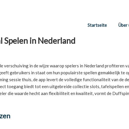
Startseite
Über 
l Spelen in Nederland
 verschuiving in de wijze waarop spelers in Nederland profiteren v
eeft gebruikers in staat om hun populairste spellen gemakkelijk te o
ming sessie thuis, de app levert de volledige functionaliteit van de
ct toegang biedt tot een uitgebreide collectie slots, tafelspellen en
ler die waarde hecht aan flexibiliteit en kwaliteit, vormt de Duffspi
izen