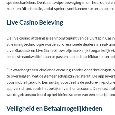
spelmechanieken. Denk aan swipe-bewegingen om het roulette wie
zoek- en filterfunctie, zodat spelers snel kunnen sorteren op pr
Live Casino Beleving
De live casino afdeling is een hoogtepunt van de Duffspin Casi
streamingtechnologie worden professionele dealers in real-time 
Live Blackjack en Live Game Shows zijn makkelijk toegankelijk v
om de streamkwaliteit aan te passen aan de beschikbare interne
Dit waarborgt een vloeiende ervaring zonder onderbrekingen, of 
te overleggen, wat de gemeenschapszin versterkt. De app levert 
voor mobiel gebruik. Een nuttig voordeel is de picture-in-pictur
app verrichten, zoals het bekijken van hun account. Deze technolo
wordt getransporteerd op het kleine scherm van een smartphon
Veiligheid en Betaalmogelijkheden