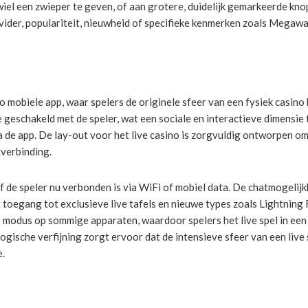
l een zwieper te geven, of aan grotere, duidelijk gemarkeerde knop
ovider, populariteit, nieuwheid of specifieke kenmerken zoals Megawa
no mobiele app, waar spelers de originele sfeer van een fysiek casi
geschakeld met de speler, wat een sociale en interactieve dimensie 
ia de app. De lay-out voor het live casino is zorgvuldig ontworpen 
tverbinding.
de speler nu verbonden is via WiFi of mobiel data. De chatmogelijkh
toegang tot exclusieve live tafels en nieuwe types zoals Lightning 
e modus op sommige apparaten, waardoor spelers het live spel in een k
gische verfijning zorgt ervoor dat de intensieve sfeer van een live st
e.