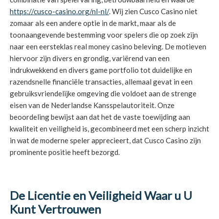
https://cusco-casino.org/nl-nl/
. Wij zien Cusco Casino niet
zomaar als een andere optie in de markt, maar als de
toonaangevende bestemming voor spelers die op zoek zijn
naar een eersteklas real money casino beleving. De motieven
hiervoor zijn divers en grondig, variërend van een
indrukwekkend en divers game portfolio tot duidelijke en
razendsnelle financiële transacties, allemaal gevat in een
gebruiksvriendelijke omgeving die voldoet aan de strenge
eisen van de Nederlandse Kansspelautoriteit. Onze
beoordeling bewijst aan dat het de vaste toewijding aan
kwaliteit en veiligheid is, gecombineerd met een scherp inzicht
in wat de moderne speler apprecieert, dat Cusco Casino zijn
prominente positie heeft bezorgd.
De Licentie en Veiligheid Waar u U
Kunt Vertrouwen