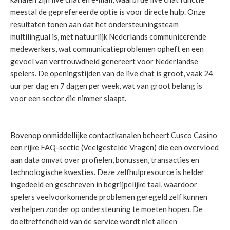
meestal de geprefereerde optie is voor directe hulp. Onze
resultaten tonen aan dat het ondersteuningsteam
multilingual is, met natuurlijk Nederlands communicerende
medewerkers, wat communicatieproblemen opheft en een
gevoel van vertrouwdheid genereert voor Nederlandse
spelers. De openingstijden van de live chat is groot, vaak 24
uur per dag en 7 dagen per week, wat van groot belang is
voor een sector die nimmer slaapt.
Bovenop onmiddellijke contactkanalen beheert Cusco Casino
een rijke FAQ-sectie (Veelgestelde Vragen) die een overvloed
aan data omvat over profielen, bonussen, transacties en
technologische kwesties. Deze zelfhulpresource is helder
ingedeeld en geschreven in begrijpelijke taal, waardoor
spelers veelvoorkomende problemen geregeld zelf kunnen
verhelpen zonder op ondersteuning te moeten hopen. De
doeltreffendheid van de service wordt niet alleen