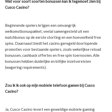
Wat voor soort soorten bonussen kan ik tegemoet zien bij
Cusco Casino?
Beginnende spelers krijgen een omvangrijk
welkomstbonuspakket, veelal samengesteld uit een
matchbonus op de eerste storting en een hoeveelheid free
spins. Daarnaast biedt het casino geregeld doorlopende
promoties voor bestaande spelers, zoals wekelijkse reload
bonussen, cashback offertes en free spin toernooien. Alle
bonussen hebben duidelijke en billijke inzetvereisten
(wagering requirements).
Zou ik ik ook op mijn mobiele telefoon gamen bij Cusco
Casino?
Ja, Cusco Casino levert een geweldige mobiele gaming