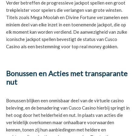
Verder betreffen de progressieve jackpot spellen een groot
trekpleister voor spelers die verlangen van grote winsten.
Titels zoals Mega Moolah en Divine Fortune verzamelen een
miniem deel van elke inzet in een toenemende jackpot, die op
elk moment kan worden verdiend. De aanwezigheid van zulke
iconische jackpot spellen bevestigt de status van Cusco
Casino als een bestemming voor top real money gokken.
Bonussen en Acties met transparante
nut
Bonussen blijken een onmisbaar deel van de virtuele casino
beleving, en de benadering van Cusco Casino hierbij springt in
het oog door het helderheid en nut. In plaats van acties die
verleidelijk overkomen maar onhaalbare voorwaarden
kennen, tonen zij hun aanbiedingen met heldere en