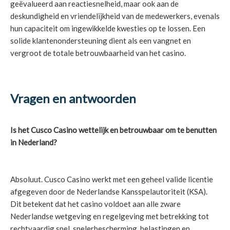
geëvalueerd aan reactiesnelheid, maar ook aan de
deskundigheid en vriendelijkheid van de medewerkers, evenals
hun capaciteit om ingewikkelde kwesties op te lossen. Een
solide klantenondersteuning dient als een vangnet en
vergroot de totale betrouwbaarheid van het casino.
Vragen en antwoorden
Is het Cusco Casino wettelijk en betrouwbaar om te benutten
in Nederland?
Absoluut. Cusco Casino werkt met een geheel valide licentie
afgegeven door de Nederlandse Kansspelautoriteit (KSA).
Dit betekent dat het casino voldoet aan alle zware
Nederlandse wetgeving en regelgeving met betrekking tot
rechtvaardig spel, spelerbescherming, belastingen en