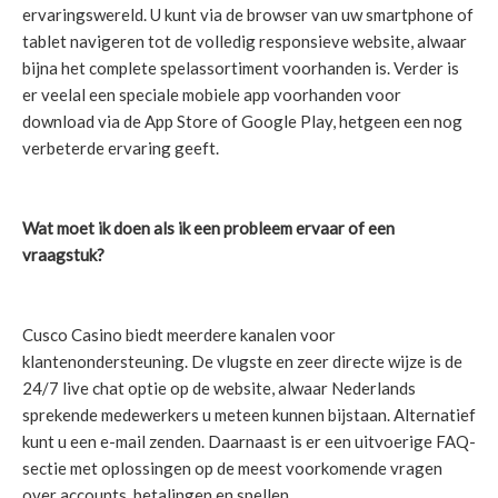
ervaringswereld. U kunt via de browser van uw smartphone of
tablet navigeren tot de volledig responsieve website, alwaar
bijna het complete spelassortiment voorhanden is. Verder is
er veelal een speciale mobiele app voorhanden voor
download via de App Store of Google Play, hetgeen een nog
verbeterde ervaring geeft.
Wat moet ik doen als ik een probleem ervaar of een
vraagstuk?
Cusco Casino biedt meerdere kanalen voor
klantenondersteuning. De vlugste en zeer directe wijze is de
24/7 live chat optie op de website, alwaar Nederlands
sprekende medewerkers u meteen kunnen bijstaan. Alternatief
kunt u een e-mail zenden. Daarnaast is er een uitvoerige FAQ-
sectie met oplossingen op de meest voorkomende vragen
over accounts, betalingen en spellen.