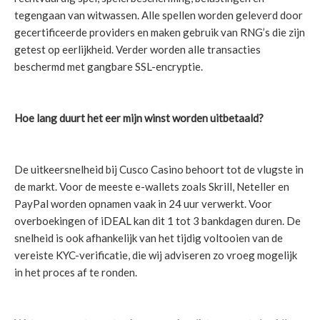
tegengaan van witwassen. Alle spellen worden geleverd door
gecertificeerde providers en maken gebruik van RNG’s die zijn
getest op eerlijkheid. Verder worden alle transacties
beschermd met gangbare SSL-encryptie.
Hoe lang duurt het eer mijn winst worden uitbetaald?
De uitkeersnelheid bij Cusco Casino behoort tot de vlugste in
de markt. Voor de meeste e-wallets zoals Skrill, Neteller en
PayPal worden opnamen vaak in 24 uur verwerkt. Voor
overboekingen of iDEAL kan dit 1 tot 3 bankdagen duren. De
snelheid is ook afhankelijk van het tijdig voltooien van de
vereiste KYC-verificatie, die wij adviseren zo vroeg mogelijk
in het proces af te ronden.