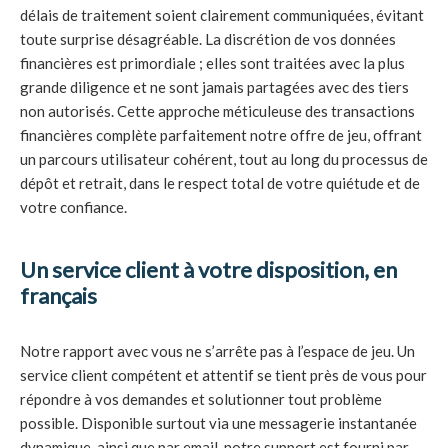
délais de traitement soient clairement communiquées, évitant
toute surprise désagréable. La discrétion de vos données
financières est primordiale ; elles sont traitées avec la plus
grande diligence et ne sont jamais partagées avec des tiers
non autorisés. Cette approche méticuleuse des transactions
financières complète parfaitement notre offre de jeu, offrant
un parcours utilisateur cohérent, tout au long du processus de
dépôt et retrait, dans le respect total de votre quiétude et de
votre confiance.
Un service client à votre disposition, en
français
Notre rapport avec vous ne s’arrête pas à l’espace de jeu. Un
service client compétent et attentif se tient près de vous pour
répondre à vos demandes et solutionner tout problème
possible. Disponible surtout via une messagerie instantanée
dynamique, ainsi que par email, notre support est fourni par