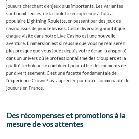
joueurs cherchant d’enjeux plus importants. Les variantes
sont nombreuses, de la roulette européenne à l’ultra-
populaire Lightning Roulette, en passant par des jeux de
casino issus de jeux télévisés. Cette diversité garantit que
chaque visite dans notre Live Casino est une nouvelle
aventure. L’immersion est si réussie que vous ne réaliserez
plus presque que vous jouez depuis votre écran, transporté
dans un univers où le professionnalisme des croupiers et la
qualité technique se combinent pour offrir des moments de
pur divertissement. C’est une facette fondamentale de
l’expérience CrownPlay, appréciée par notre communauté de
joueurs en France.
Des récompenses et promotions à la
mesure de vos attentes