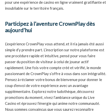
pour une expérience de casino en ligne vraiment gratifiante et
inoubliable sur le territoire français.
Participez à l’aventure CrownPlay dès
aujourd’hui
L’expérience CrownPlay vous attend, et il n’a jamais été aussi
simple d’y prendre part. L’inscription sur notre plateforme est
une procédure rapide et intuitive, pensé pour vous faire
passer du position de visiteur à celui de joueur actif
rapidement. Une fois votre compte créé et vérifié, le monde
passionnant de CrownPlay s’offre à vous dans son intégralité.
Pensez à réclamer votre bonus de bienvenue pour donner le
coup d’envoi de votre expérience avec un avantage
supplémentaire. Explorez notre ludothèque, découvrez
promotions du moment, vivez l’ambiance unique du Live
Casino et éprouvez l’énergie qui anime notre communauté.
Nous sommes convaincus que vous saurez reconnaître