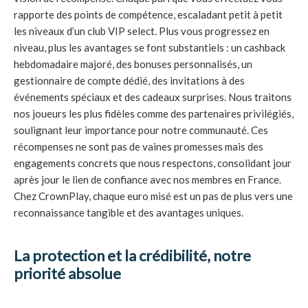
rapporte des points de compétence, escaladant petit à petit
les niveaux d’un club VIP select. Plus vous progressez en
niveau, plus les avantages se font substantiels : un cashback
hebdomadaire majoré, des bonuses personnalisés, un
gestionnaire de compte dédié, des invitations à des
événements spéciaux et des cadeaux surprises. Nous traitons
nos joueurs les plus fidèles comme des partenaires privilégiés,
soulignant leur importance pour notre communauté. Ces
récompenses ne sont pas de vaines promesses mais des
engagements concrets que nous respectons, consolidant jour
après jour le lien de confiance avec nos membres en France.
Chez CrownPlay, chaque euro misé est un pas de plus vers une
reconnaissance tangible et des avantages uniques.
La protection et la crédibilité, notre
priorité absolue