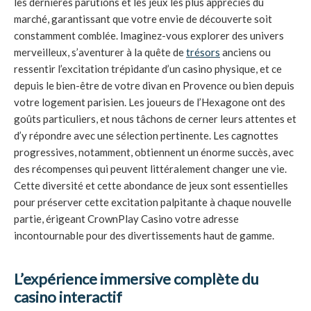
les dernières parutions et les jeux les plus appréciés du
marché, garantissant que votre envie de découverte soit
constamment comblée. Imaginez-vous explorer des univers
merveilleux, s’aventurer à la quête de
trésors
anciens ou
ressentir l’excitation trépidante d’un casino physique, et ce
depuis le bien-être de votre divan en Provence ou bien depuis
votre logement parisien. Les joueurs de l’Hexagone ont des
goûts particuliers, et nous tâchons de cerner leurs attentes et
d’y répondre avec une sélection pertinente. Les cagnottes
progressives, notamment, obtiennent un énorme succès, avec
des récompenses qui peuvent littéralement changer une vie.
Cette diversité et cette abondance de jeux sont essentielles
pour préserver cette excitation palpitante à chaque nouvelle
partie, érigeant CrownPlay Casino votre adresse
incontournable pour des divertissements haut de gamme.
L’expérience immersive complète du
casino interactif