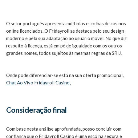
O setor português apresenta múltiplas escolhas de casinos
online licenciados. O Fridayroll se destaca pelo seu design
moderno e pela sua adaptação ao usuário móvel. No que diz
respeito à licença, está em pé de igualdade com os outros
grandes nomes, todos sujeitos às mesmas regras da SRIJ.
Onde pode diferenciar-se está na sua oferta promocional,
Chat Ao Vivo Fridayroll Casino
,
Consideração final
Com base nesta análise aprofundada, posso concluir com
confiança que o Fridayroll Casino é uma escolha segura e