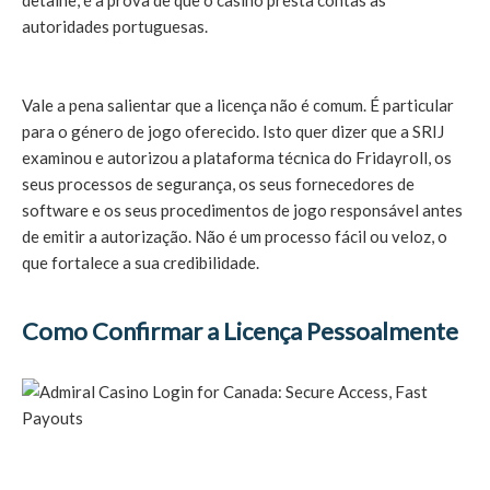
autoridades portuguesas.
Vale a pena salientar que a licença não é comum. É particular
para o género de jogo oferecido. Isto quer dizer que a SRIJ
examinou e autorizou a plataforma técnica do Fridayroll, os
seus processos de segurança, os seus fornecedores de
software e os seus procedimentos de jogo responsável antes
de emitir a autorização. Não é um processo fácil ou veloz, o
que fortalece a sua credibilidade.
Como Confirmar a Licença Pessoalmente