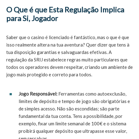
O Que é que Esta Regulação Implica
para Si, Jogador
Saber que o casino é licenciado é fantástico, mas o que é que
isso realmente altera na tua aventura? Quer dizer que tens à
tua disposição garantias e salvaguardas efetivas. A
regulação da SRIJ estabelece regras muito particulares que
todos os operadores devem respeitar, criando um ambiente de
jogo mais protegido e correto para todos.
Jogo Responsável:
Ferramentas como autoexclusão,
limites de depósito e tempo de jogo são obrigatórias e
de simples acesso. Não são escondidas; são parte
fundamental da tua conta. Tens a possibilidade, por
exemplo, fixar um limite semanal de 100€ e o sistema
proibirá qualquer depósito que ultrapasse esse valor,
sem ressalvas.