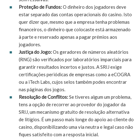
Proteção de Fundos:
O dinheiro dos jogadores deve
estar separado das contas operacionais do casino. Isto
quer dizer que, mesmo que a empresa tenha problemas
financeiros, o dinheiro que colocaste está armazenado
à parte e reservado apenas a pagar prémios aos
jogadores.
Justiça do Jogo:
Os geradores de números aleatórios
(RNG) são verificados por laboratórios imparciais para
garantir resultados incertos e justos. A SRIJ exige
certificações periódicas de empresas como a eCOGRA
ou a iTech Labs, cujos selos também podes encontrar
nas páginas dos jogos.
Resolução de Conflitos:
Se tiveres algum um problema,
tens a opção de recorrer ao provedor do jogador da
SRIJ, um mecanismo gratuito de resolução alternativa
de litígios. É um passo mais longe do apoio ao cliente do
casino, disponibilizando uma via neutra e legal caso não
fiques satisfeito com a resposta inicial.