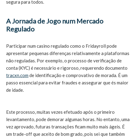
segura para todos.
A Jornada de Jogo num Mercado
Regulado
Participar num casino regulado como o Fridayroll pode
apresentar pequenas diferenças relativamente a plataformas
não reguladas. Por exemplo, o processo de verificação de
conta (KYC) é necessário e rigoroso, requerendo documento
tracxn.com
de identificação e comprovativo de morada. É um
passo essencial para evitar fraudes e assegurar que és maior
de idade.
Este processo, muitas vezes efetuado após o primeiro
levantamento, pode demorar algumas horas. No entanto, uma
vez aprovado, futuras transações ficam muito mais ágeis. É
um trade-off que aceito de bom grado, pois sei que também