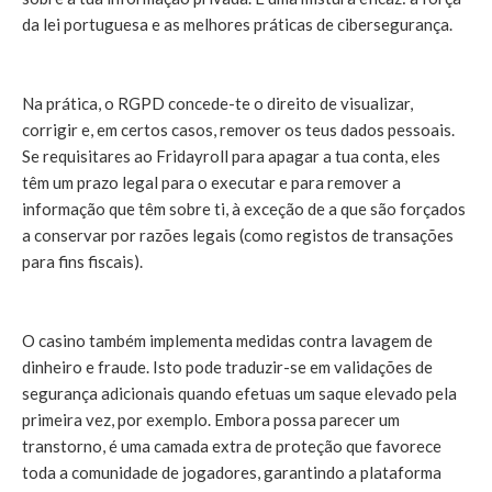
da lei portuguesa e as melhores práticas de cibersegurança.
Na prática, o RGPD concede-te o direito de visualizar,
corrigir e, em certos casos, remover os teus dados pessoais.
Se requisitares ao Fridayroll para apagar a tua conta, eles
têm um prazo legal para o executar e para remover a
informação que têm sobre ti, à exceção de a que são forçados
a conservar por razões legais (como registos de transações
para fins fiscais).
O casino também implementa medidas contra lavagem de
dinheiro e fraude. Isto pode traduzir-se em validações de
segurança adicionais quando efetuas um saque elevado pela
primeira vez, por exemplo. Embora possa parecer um
transtorno, é uma camada extra de proteção que favorece
toda a comunidade de jogadores, garantindo a plataforma