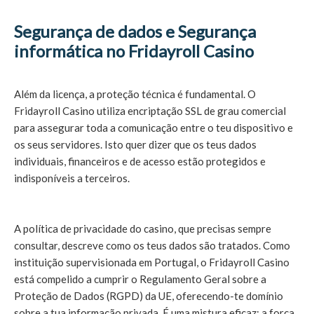
Segurança de dados e Segurança
informática no Fridayroll Casino
Além da licença, a proteção técnica é fundamental. O
Fridayroll Casino utiliza encriptação SSL de grau comercial
para assegurar toda a comunicação entre o teu dispositivo e
os seus servidores. Isto quer dizer que os teus dados
individuais, financeiros e de acesso estão protegidos e
indisponíveis a terceiros.
A política de privacidade do casino, que precisas sempre
consultar, descreve como os teus dados são tratados. Como
instituição supervisionada em Portugal, o Fridayroll Casino
está compelido a cumprir o Regulamento Geral sobre a
Proteção de Dados (RGPD) da UE, oferecendo-te domínio
sobre a tua informação privada. É uma mistura eficaz: a força