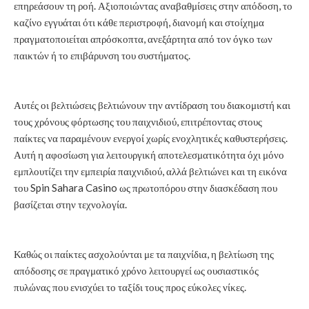
επηρεάσουν τη ροή. Αξιοποιώντας αναβαθμίσεις στην απόδοση, το
καζίνο εγγυάται ότι κάθε περιστροφή, διανομή και στοίχημα
πραγματοποιείται απρόσκοπτα, ανεξάρτητα από τον όγκο των
παικτών ή το επιβάρυνση του συστήματος.
Αυτές οι βελτιώσεις βελτιώνουν την αντίδραση του διακομιστή και
τους χρόνους φόρτωσης του παιχνιδιού, επιτρέποντας στους
παίκτες να παραμένουν ενεργοί χωρίς ενοχλητικές καθυστερήσεις.
Αυτή η αφοσίωση για λειτουργική αποτελεσματικότητα όχι μόνο
εμπλουτίζει την εμπειρία παιχνιδιού, αλλά βελτιώνει και τη εικόνα
του Spin Sahara Casino ως πρωτοπόρου στην διασκέδαση που
βασίζεται στην τεχνολογία.
Καθώς οι παίκτες ασχολούνται με τα παιχνίδια, η βελτίωση της
απόδοσης σε πραγματικό χρόνο λειτουργεί ως ουσιαστικός
πυλώνας που ενισχύει το ταξίδι τους προς εύκολες νίκες.