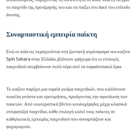
το παιχνίδι της προτίμησής του και να παίξει στο δικό του επίπεδο
άνεσης.
Συναρπαστική εμπειρία παίκτη
Ενώ οι παίκτες περιηγούνται στη ζωντανή ατμόσφαιρα του καζίνο
Spin Sahara στην Ελλάδα, βλέπουν γρήγορα ότι οι επιλογές
παιχνιδιού υπερβαίνουν πολύ πέρα από τα παραδοσιακά όρια.
Το καζίνο παρέχει μια ευρεία γκάμα παιχνιδιών, που καλύπτουν
ποικίλα γούστα και προτιμήσεις, προάγοντας την αφοσίωση των
παικτών. Από νεωτεριστικά βίντεο κουλοχέρηδες μέχρι κλασικά
επιτραπέζια παιχνίδια, κάθε επιλογή καλεί τους παίκτες σε
καθηλωτικές εμπειρίες παιχνιδιού που συναρπάζουν και
ψυχαγωγούν.