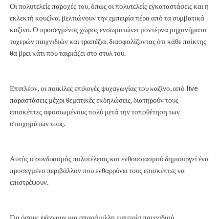
Οι πολυτελείς παροχές του, όπως οι πολυτελείς εγκαταστάσεις και η
εκλεκτή κουζίνα, βελτιώνουν την εμπειρία πέρα από τα συμβατικά
καζίνο. Ο προσεγμένος χώρος ενσωματώνει μοντέρνα μηχανήματα
τυχερών παιχνιδιών και τραπέζια, διασφαλίζοντας ότι κάθε παίκτης
θα βρει κάτι που ταιριάζει στο στυλ του.
Επιπλέον, οι ποικίλες επιλογές ψυχαγωγίας του καζίνο, από live
παραστάσεις μέχρι θεματικές εκδηλώσεις, διατηρούν τους
επισκέπτες αφοσιωμένους πολύ μετά την τοποθέτηση των
στοιχημάτων τους.
Αυτός ο συνδυασμός πολυτέλειας και ενθουσιασμού δημιουργεί ένα
προσεγμένο περιβάλλον που ενθαρρύνει τους επισκέπτες να
επιστρέψουν.
Για όσους ψάχνουν μια απαράμιλλη εμπειρία παιχνιδιού