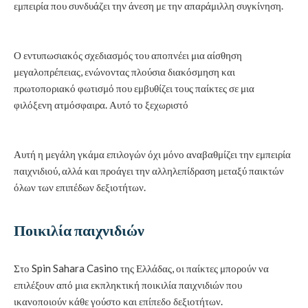
εμπειρία που συνδυάζει την άνεση με την απαράμιλλη συγκίνηση.
Ο εντυπωσιακός σχεδιασμός του αποπνέει μια αίσθηση
μεγαλοπρέπειας, ενώνοντας πλούσια διακόσμηση και
πρωτοποριακό φωτισμό που εμβυθίζει τους παίκτες σε μια
φιλόξενη ατμόσφαιρα. Αυτό το ξεχωριστό
Αυτή η μεγάλη γκάμα επιλογών όχι μόνο αναβαθμίζει την εμπειρία
παιχνιδιού, αλλά και προάγει την αλληλεπίδραση μεταξύ παικτών
όλων των επιπέδων δεξιοτήτων.
Ποικιλία παιχνιδιών
Στο Spin Sahara Casino της Ελλάδας, οι παίκτες μπορούν να
επιλέξουν από μια εκπληκτική ποικιλία παιχνιδιών που
ικανοποιούν κάθε γούστο και επίπεδο δεξιοτήτων.