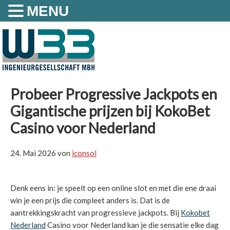
MENU
Probeer Progressive Jackpots en
Gigantische prijzen bij KokoBet
Casino voor Nederland
24. Mai 2026
von
iconsol
Denk eens in: je speelt op een online slot en met die ene draai
win je een prijs die compleet anders is. Dat is de
aantrekkingskracht van progressieve jackpots. Bij
Kokobet
Nederland
Casino voor Nederland kan je die sensatie elke dag