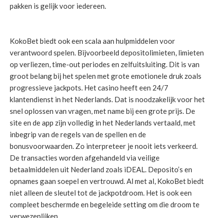
pakken is gelijk voor iedereen.
KokoBet biedt ook een scala aan hulpmiddelen voor
verantwoord spelen. Bijvoorbeeld depositolimieten, limieten
op verliezen, time-out periodes en zelfuitsluiting. Dit is van
groot belang bij het spelen met grote emotionele druk zoals
progressieve jackpots. Het casino heeft een 24/7
klantendienst in het Nederlands. Dat is noodzakelijk voor het
snel oplossen van vragen, met name bij een grote prijs. De
site en de app zijn volledig in het Nederlands vertaald, met
inbegrip van de regels van de spellen en de
bonusvoorwaarden. Zo interpreteer je nooit iets verkeerd.
De transacties worden afgehandeld via veilige
betaalmiddelen uit Nederland zoals iDEAL. Deposito’s en
opnames gaan soepel en vertrouwd. Al met al, KokoBet biedt
niet alleen de sleutel tot de jackpotdroom. Het is ook een
compleet beschermde en begeleide setting om die droom te
verwezenlijken.