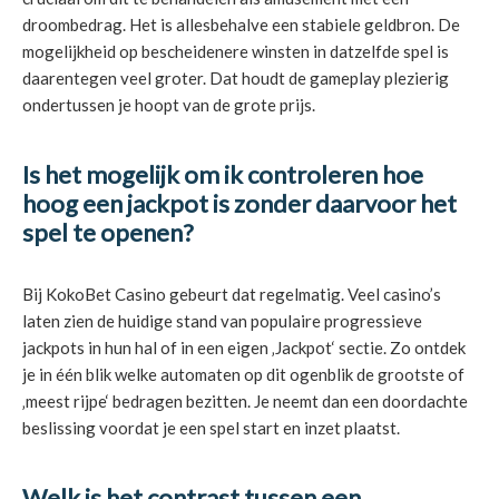
droombedrag. Het is allesbehalve een stabiele geldbron. De
mogelijkheid op bescheidenere winsten in datzelfde spel is
daarentegen veel groter. Dat houdt de gameplay plezierig
ondertussen je hoopt van de grote prijs.
Is het mogelijk om ik controleren hoe
hoog een jackpot is zonder daarvoor het
spel te openen?
Bij KokoBet Casino gebeurt dat regelmatig. Veel casino’s
laten zien de huidige stand van populaire progressieve
jackpots in hun hal of in een eigen ‚Jackpot‘ sectie. Zo ontdek
je in één blik welke automaten op dit ogenblik de grootste of
‚meest rijpe‘ bedragen bezitten. Je neemt dan een doordachte
beslissing voordat je een spel start en inzet plaatst.
Welk is het contrast tussen een