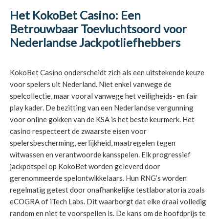
Het KokoBet Casino: Een
Betrouwbaar Toevluchtsoord voor
Nederlandse Jackpotliefhebbers
KokoBet Casino onderscheidt zich als een uitstekende keuze
voor spelers uit Nederland. Niet enkel vanwege de
spelcollectie, maar vooral vanwege het veiligheids- en fair
play kader. De bezitting van een Nederlandse vergunning
voor online gokken van de KSA is het beste keurmerk. Het
casino respecteert de zwaarste eisen voor
spelersbescherming, eerlijkheid, maatregelen tegen
witwassen en verantwoorde kansspelen. Elk progressief
jackpotspel op KokoBet worden geleverd door
gerenommeerde spelontwikkelaars. Hun RNG’s worden
regelmatig getest door onafhankelijke testlaboratoria zoals
eCOGRA of iTech Labs. Dit waarborgt dat elke draai volledig
random en niet te voorspellen is. De kans om de hoofdprijs te