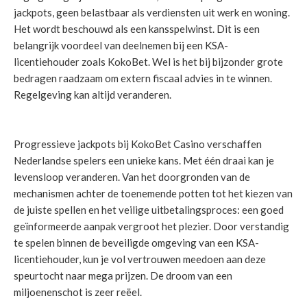
jackpots, geen belastbaar als verdiensten uit werk en woning.
Het wordt beschouwd als een kansspelwinst. Dit is een
belangrijk voordeel van deelnemen bij een KSA-
licentiehouder zoals KokoBet. Wel is het bij bijzonder grote
bedragen raadzaam om extern fiscaal advies in te winnen.
Regelgeving kan altijd veranderen.
Progressieve jackpots bij KokoBet Casino verschaffen
Nederlandse spelers een unieke kans. Met één draai kan je
levensloop veranderen. Van het doorgronden van de
mechanismen achter de toenemende potten tot het kiezen van
de juiste spellen en het veilige uitbetalingsproces: een goed
geïnformeerde aanpak vergroot het plezier. Door verstandig
te spelen binnen de beveiligde omgeving van een KSA-
licentiehouder, kun je vol vertrouwen meedoen aan deze
speurtocht naar mega prijzen. De droom van een
miljoenenschot is zeer reëel.