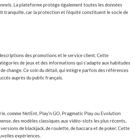
ionnels. La plateforme protège également toutes les données
 tranquille, car la protection et l’équité constituent le socle de
 descriptions des promotions et le service client. Cette
atégories de jeux et des informations qui s’adapte aux habitudes
 de change. Ce soin du détail, qui intègre parfois des références
uccès auprès du public français.
strie, comme NetEnt, Play’n GO, Pragmatic Play ou Evolution
mense, des modèles classiques aux vidéo-slots les plus récents,
ersions de blackjack, de roulette, de baccara et de poker. Cette
uvelles expériences.