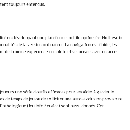
ntent toujours entendus.
alité en développant une plateforme mobile optimisée. Nul besoin
nnalités de la version ordinateur. La navigation est fluide, les
ient de la même expérience complète et sécurisée, avec un accès
ueurs une série d’outils efficaces pour les aider à garder le
tes de temps de jeu ou de solliciter une auto-exclusion provisoire
 Pathologique (Jeu Info Service) sont aussi donnés. Cet