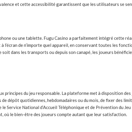
alence et cette accessibilité garantissent que les utilisateurs se se
rtphone ou une tablette. Fugu Casino a parfaitement intégré cette ré
à l’écran de n’importe quel appareil, en conservant toutes les fonctio
ce soit dans les transports ou depuis son canapé, les joueurs bénéfic
 principes du jeu responsable. La plateforme met à disposition des jo
tes de dépôt quotidiennes, hebdomadaires ou du mois, de fixer des limi
e le Service National d’Accueil Téléphonique et de Prévention du Jeu
où le bien-être des joueurs compte autant que leur satisfaction.