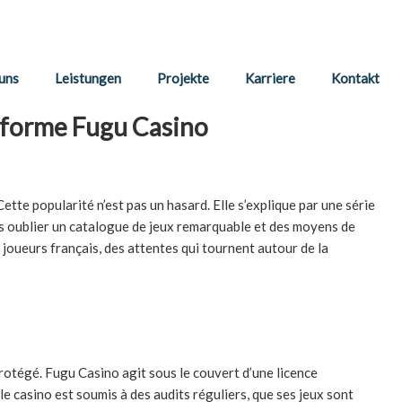
uns
Leistungen
Projekte
Karriere
Kontakt
teforme Fugu Casino
 Cette popularité n’est pas un hasard. Elle s’explique par une série
ans oublier un catalogue de jeux remarquable et des moyens de
joueurs français, des attentes qui tournent autour de la
 protégé. Fugu Casino agit sous le couvert d’une licence
le casino est soumis à des audits réguliers, que ses jeux sont