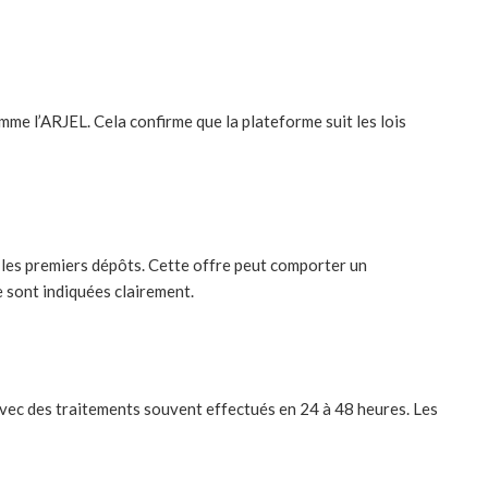
e l’ARJEL. Cela confirme que la plateforme suit les lois
les premiers dépôts. Cette offre peut comporter un
 sont indiquées clairement.
, avec des traitements souvent effectués en 24 à 48 heures. Les