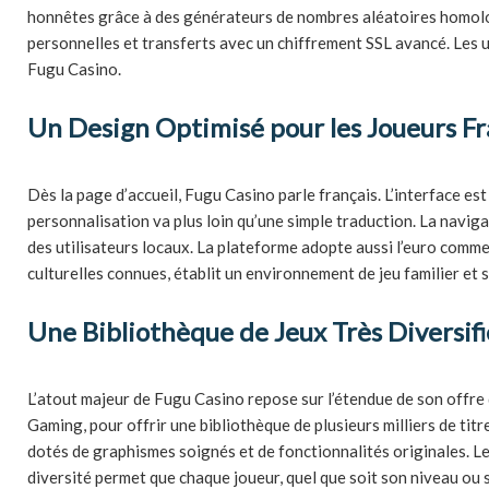
honnêtes grâce à des générateurs de nombres aléatoires homolog
personnelles et transferts avec un chiffrement SSL avancé. Les util
Fugu Casino.
Un Design Optimisé pour les Joueurs Fr
Dès la page d’accueil, Fugu Casino parle français. L’interface est
personnalisation va plus loin qu’une simple traduction. La navig
des utilisateurs locaux. La plateforme adopte aussi l’euro comme 
culturelles connues, établit un environnement de jeu familier et s
Une Bibliothèque de Jeux Très Diversif
L’atout majeur de Fugu Casino repose sur l’étendue de son offre 
Gaming, pour offrir une bibliothèque de plusieurs milliers de ti
dotés de graphismes soignés et de fonctionnalités originales. Le
diversité permet que chaque joueur, quel que soit son niveau ou