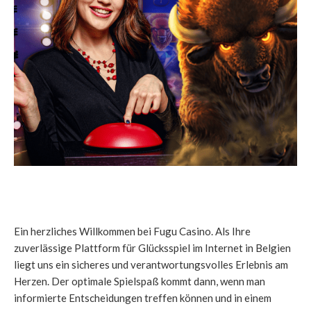
Ein herzliches Willkommen bei Fugu Casino. Als Ihre
zuverlässige Plattform für Glücksspiel im Internet in Belgien
liegt uns ein sicheres und verantwortungsvolles Erlebnis am
Herzen. Der optimale Spielspaß kommt dann, wenn man
informierte Entscheidungen treffen können und in einem