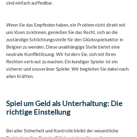
sind einfach auffindbar.
Wenn Sie das Empfinden haben, ein Problem nicht direkt mit
uns lösen zu können, genießen Sie das Recht, sich an die
zuständige Schlichtungsstelle für den Glücksspielsektor in
Belgien zu wenden. Diese unabhängige Stelle bietet eine
neutrale Konfliktlösung. Wir fordern Sie, sich mit Ihren
Rechten vertraut zu machen. Ein kundiger Spieler ist ein
sicherer und souveräner Spieler. Wir begleiten Sie dabei nach
allen Kräften.
Spiel um Geld als Unterhaltung: Die
richtige Einstellung
Bei aller Sicherheit und Kontrolle bleibt der wesentliche