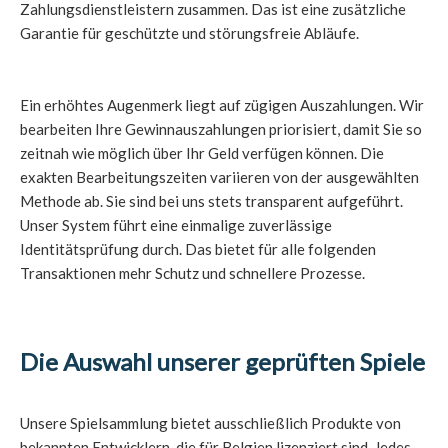
Zahlungsdienstleistern zusammen. Das ist eine zusätzliche
Garantie für geschützte und störungsfreie Abläufe.
Ein erhöhtes Augenmerk liegt auf zügigen Auszahlungen. Wir
bearbeiten Ihre Gewinnauszahlungen priorisiert, damit Sie so
zeitnah wie möglich über Ihr Geld verfügen können. Die
exakten Bearbeitungszeiten variieren von der ausgewählten
Methode ab. Sie sind bei uns stets transparent aufgeführt.
Unser System führt eine einmalige zuverlässige
Identitätsprüfung durch. Das bietet für alle folgenden
Transaktionen mehr Schutz und schnellere Prozesse.
Die Auswahl unserer geprüften Spiele
Unsere Spielsammlung bietet ausschließlich Produkte von
bekannten Entwicklern, die für Belgien lizenziert sind. Jedes