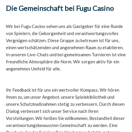
Die Gemeinschaft bei Fugu Casino
Wir bei Fugu Casino sehen uns als Gastgeber für eine Runde
von Spielern, die Geborgenheit und verantwortungsvolles
Vergnügen schätzen. Diese Gruppe zu betreuen ist für uns,
einen wertschätzenden und angenehmen Raum zu etablieren.
In unseren Live-Chats und bei gemeinsamen Turnieren ist eine
freundliche Atmosphäre die Norm. Wir sorgen aktiv für ein
angenehmes Umfeld für alle.
Ihr Feedback ist für uns ein wertvoller Kompass. Wir hören
Ihnen zu, um unser Angebot, unsere Spielebibliothek und
unsere Schutzmaßnahmen stetig zu verbessern. Durch diesen
Dialog verbessert sich unser Service nach Ihren
Vorstellungen. Wir heißen Sie willkommen, Bestandteil dieser
verantwortungsbewussten Gemeinschaft zu werden. Eine