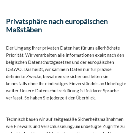
Privatsphäre nach europäischen
Maßstäben
Der Umgang Ihrer privaten Daten hat für uns allerhöchste
Priorität. Wir verarbeiten alle Informationen exakt nach den
belgischen Datenschutzgesetzen und der europäischen
DSGVO. Das heißt, wir sammeln Daten nur für präzise
definierte Zwecke, bewahren sie sicher und leiten sie
keinesfalls ohne Ihr eindeutiges Einverständnis an Unbefugte
weiter. Unsere Datenschutzerklärung ist in klarer Sprache
verfasst. So haben Sie jederzeit den Überblick.
Technisch bauen wir auf zeitgemäße Sicherheitsmaßnahmen
wie Firewalls und Verschlüsselung, um unbefugte Zugriffe zu