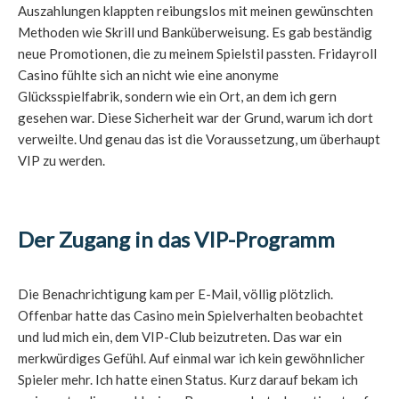
Auszahlungen klappten reibungslos mit meinen gewünschten
Methoden wie Skrill und Banküberweisung. Es gab beständig
neue Promotionen, die zu meinem Spielstil passten. Fridayroll
Casino fühlte sich an nicht wie eine anonyme
Glücksspielfabrik, sondern wie ein Ort, an dem ich gern
gesehen war. Diese Sicherheit war der Grund, warum ich dort
verweilte. Und genau das ist die Voraussetzung, um überhaupt
VIP zu werden.
Der Zugang in das VIP-Programm
Die Benachrichtigung kam per E-Mail, völlig plötzlich.
Offenbar hatte das Casino mein Spielverhalten beobachtet
und lud mich ein, dem VIP-Club beizutreten. Das war ein
merkwürdiges Gefühl. Auf einmal war ich kein gewöhnlicher
Spieler mehr. Ich hatte einen Status. Kurz darauf bekam ich