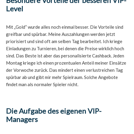
Besondere Vorteile der besseren VIP-
Level
Mit „Gold“ wurde alles noch einmal besser. Die Vorteile sind
greifbar und spürbar. Meine Auszahlungen werden jetzt
priorisiert und sind oft am selben Tag bearbeitet. Ich kriege
Einladungen zu Turnieren, bei denen die Preise wirklich hoch
sind. Das Beste ist aber das personalisierte Cashback. Jeden
Montag kriege ich einen prozentualen Anteil meiner Einsätze
der Vorwoche zurück. Das mindert einen verlustreichen Tag
spürbar ab und gibt mir mehr Spielraum. Solche Angebote
findet man als normaler Spieler nicht.
Die Aufgabe des eigenen VIP-
Managers