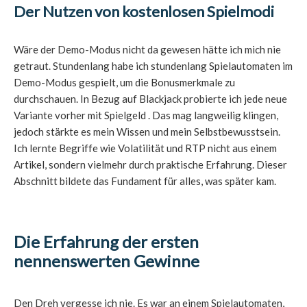
Der Nutzen von kostenlosen Spielmodi
Wäre der Demo-Modus nicht da gewesen hätte ich mich nie
getraut. Stundenlang habe ich stundenlang Spielautomaten im
Demo-Modus gespielt, um die Bonusmerkmale zu
durchschauen. In Bezug auf Blackjack probierte ich jede neue
Variante vorher mit Spielgeld . Das mag langweilig klingen,
jedoch stärkte es mein Wissen und mein Selbstbewusstsein.
Ich lernte Begriffe wie Volatilität und RTP nicht aus einem
Artikel, sondern vielmehr durch praktische Erfahrung. Dieser
Abschnitt bildete das Fundament für alles, was später kam.
Die Erfahrung der ersten
nennenswerten Gewinne
Den Dreh vergesse ich nie. Es war an einem Spielautomaten,