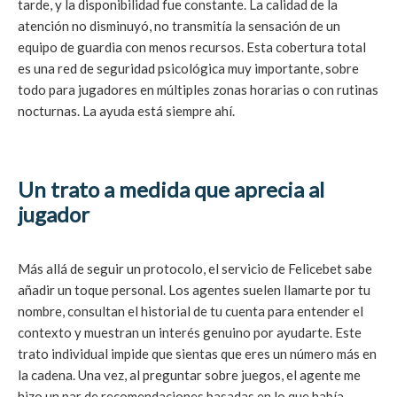
tarde, y la disponibilidad fue constante. La calidad de la
atención no disminuyó, no transmitía la sensación de un
equipo de guardia con menos recursos. Esta cobertura total
es una red de seguridad psicológica muy importante, sobre
todo para jugadores en múltiples zonas horarias o con rutinas
nocturnas. La ayuda está siempre ahí.
Un trato a medida que aprecia al
jugador
Más allá de seguir un protocolo, el servicio de Felicebet sabe
añadir un toque personal. Los agentes suelen llamarte por tu
nombre, consultan el historial de tu cuenta para entender el
contexto y muestran un interés genuino por ayudarte. Este
trato individual impide que sientas que eres un número más en
la cadena. Una vez, al preguntar sobre juegos, el agente me
hizo un par de recomendaciones basadas en lo que había