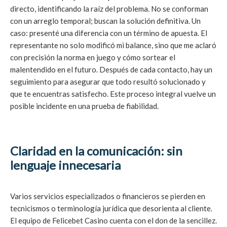
directo, identificando la raíz del problema. No se conforman
con un arreglo temporal; buscan la solución definitiva. Un
caso: presenté una diferencia con un término de apuesta. El
representante no solo modificó mi balance, sino que me aclaró
con precisión la norma en juego y cómo sortear el
malentendido en el futuro. Después de cada contacto, hay un
seguimiento para asegurar que todo resultó solucionado y
que te encuentras satisfecho. Este proceso integral vuelve un
posible incidente en una prueba de fiabilidad.
Claridad en la comunicación: sin
lenguaje innecesaria
Varios servicios especializados o financieros se pierden en
tecnicismos o terminología jurídica que desorienta al cliente.
El equipo de Felicebet Casino cuenta con el don de la sencillez.