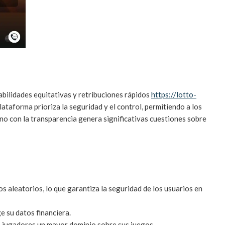
abilidades equitativas y retribuciones rápidos
https://lotto-
ataforma prioriza la seguridad y el control, permitiendo a los
no con la transparencia genera significativas cuestiones sobre
 aleatorios, lo que garantiza la seguridad de los usuarios en
e su datos financiera.
os jugadores un mayor dominio sobre sus juegos.