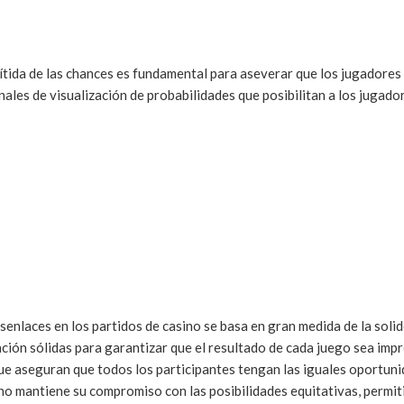
 nítida de las chances es fundamental para aseverar que los jugadore
ales de visualización de probabilidades que posibilitan a los jugad
senlaces en los partidos de casino se basa en gran medida de la solid
ción sólidas para garantizar que el resultado de cada juego sea impr
que aseguran que todos los participantes tengan las iguales oportun
ino mantiene su compromiso con las posibilidades equitativas, permit