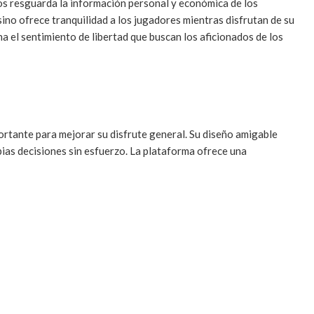
gos resguarda la información personal y económica de los
no ofrece tranquilidad a los jugadores mientras disfrutan de su
a el sentimiento de libertad que buscan los aficionados de los
ortante para mejorar su disfrute general. Su diseño amigable
as decisiones sin esfuerzo. La plataforma ofrece una