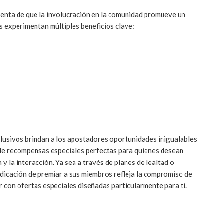
uenta de que la involucración en la comunidad promueve un
s experimentan múltiples beneficios clave:
clusivos brindan a los apostadores oportunidades inigualables
 de recompensas especiales perfectas para quienes desean
y la interacción. Ya sea a través de planes de lealtad o
dicación de premiar a sus miembros refleja la compromiso de
 con ofertas especiales diseñadas particularmente para ti.