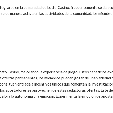
integrarse en la comunidad de Lotto Casino, frecuentemente se dan c
rse de manera activa en las actividades de la comunidad, los miembro
otto Casino, mejorando la experiencia de juego. Estos beneficios ex
sta ofertas permanentes, los miembros pueden gozar de una variedad
s consiguen entrada a incentivos únicos que fomentan la investigación 
 los apostadores se aprovechen de estas seductoras ofertas. Este de
alora la autonomía y la emoción. Experimenta la emoción de apostar