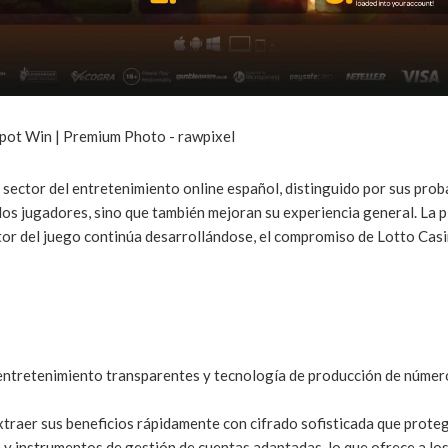
sector del entretenimiento online español, distinguido por sus prob
los jugadores, sino que también mejoran su experiencia general. La pl
ctor del juego continúa desarrollándose, el compromiso de Lotto Casi
ntretenimiento transparentes y tecnología de producción de números
xtraer sus beneficios rápidamente con cifrado sofisticada que proteg
e y instrumentos de gestión de cuentas adaptadas, lo que ofrece a l