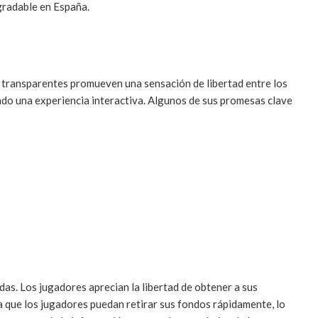
gradable en España.
s transparentes promueven una sensación de libertad entre los
ando una experiencia interactiva. Algunos de sus promesas clave
das. Los jugadores aprecian la libertad de obtener a sus
a que los jugadores puedan retirar sus fondos rápidamente, lo