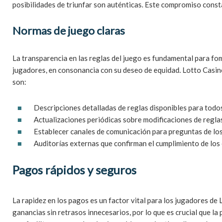
posibilidades de triunfar son auténticas. Este compromiso cons
Normas de juego claras
La transparencia en las reglas del juego es fundamental para fo
jugadores, en consonancia con su deseo de equidad. Lotto Casino 
son:
Descripciones detalladas de reglas disponibles para todos
Actualizaciones periódicas sobre modificaciones de regla
Establecer canales de comunicación para preguntas de los 
Auditorías externas que confirman el cumplimiento de los
Pagos rápidos y seguros
La rapidez en los pagos es un factor vital para los jugadores de
ganancias sin retrasos innecesarios, por lo que es crucial que 