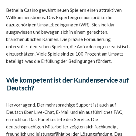
Betnella Casino gewährt neuen Spielern einen attraktiven
Willkommensbonus. Das Expertengremium prüfte die
dazugehörigen Umsatzbedingungen (WR). Sie sind klar
ausgewiesen und bewegen sich in einem gerechten,
branchenüblichen Rahmen. Die präzise Formulierung
unterstützt deutschen Spielern, die Anforderungen realistisch
einzuschätzen. Viele Spiele sind zu 100 Prozent am Umsatz
beteiligt, was die Erfüllung der Bedingungen fördert.
Wie kompetent ist der Kundenservice auf
Deutsch?
Hervorragend. Der mehrsprachige Support ist auch auf
Deutsch über Live-Chat, E-Mail und ein ausführliches FAQ
erreichbar. Das Panel testete den Service. Die
deutschsprachigen Mitarbeiter zeigten sich fachkundig,
freundlich und leistungsfähig bei der Lösungsfindung. Das