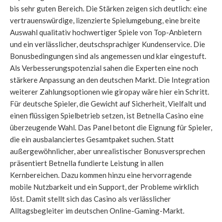
bis sehr guten Bereich. Die Stärken zeigen sich deutlich: eine
vertrauenswürdige, lizenzierte Spielumgebung, eine breite
Auswahl qualitativ hochwertiger Spiele von Top-Anbietern
und ein verlässlicher, deutschsprachiger Kundenservice. Die
Bonusbedingungen sind als angemessen und klar eingestuft.
Als Verbesserungspotenzial sahen die Experten eine noch
stärkere Anpassung an den deutschen Markt. Die Integration
weiterer Zahlungsoptionen wie giropay wäre hier ein Schritt.
Für deutsche Spieler, die Gewicht auf Sicherheit, Vielfalt und
einen flüssigen Spielbetrieb setzen, ist Betnella Casino eine
überzeugende Wahl. Das Panel betont die Eignung für Spieler,
die ein ausbalanciertes Gesamtpaket suchen. Statt
außergewöhnlicher, aber unrealistischer Bonusversprechen
präsentiert Betnella fundierte Leistung in allen
Kernbereichen. Dazu kommen hinzu eine hervorragende
mobile Nutzbarkeit und ein Support, der Probleme wirklich
löst. Damit stellt sich das Casino als verlässlicher
Alltagsbegleiter im deutschen Online-Gaming-Markt.