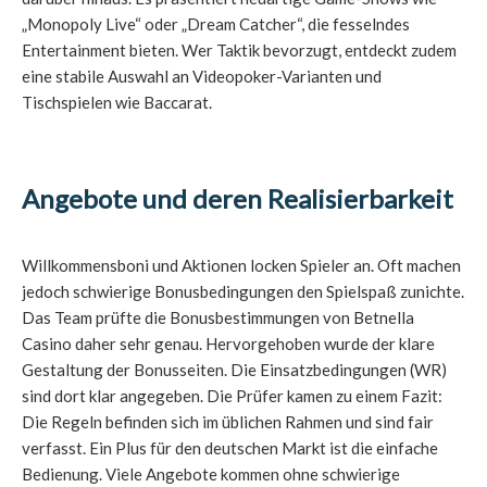
„Monopoly Live“ oder „Dream Catcher“, die fesselndes
Entertainment bieten. Wer Taktik bevorzugt, entdeckt zudem
eine stabile Auswahl an Videopoker-Varianten und
Tischspielen wie Baccarat.
Angebote und deren Realisierbarkeit
Willkommensboni und Aktionen locken Spieler an. Oft machen
jedoch schwierige Bonusbedingungen den Spielspaß zunichte.
Das Team prüfte die Bonusbestimmungen von Betnella
Casino daher sehr genau. Hervorgehoben wurde der klare
Gestaltung der Bonusseiten. Die Einsatzbedingungen (WR)
sind dort klar angegeben. Die Prüfer kamen zu einem Fazit:
Die Regeln befinden sich im üblichen Rahmen und sind fair
verfasst. Ein Plus für den deutschen Markt ist die einfache
Bedienung. Viele Angebote kommen ohne schwierige