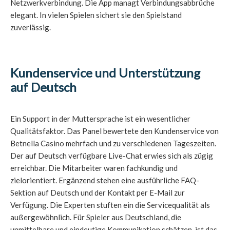
Netzwerkverbindung. Die App managt Verbindungsabbrüche
elegant. In vielen Spielen sichert sie den Spielstand
zuverlässig.
Kundenservice und Unterstützung
auf Deutsch
Ein Support in der Muttersprache ist ein wesentlicher
Qualitätsfaktor. Das Panel bewertete den Kundenservice von
Betnella Casino mehrfach und zu verschiedenen Tageszeiten.
Der auf Deutsch verfügbare Live-Chat erwies sich als zügig
erreichbar. Die Mitarbeiter waren fachkundig und
zielorientiert. Ergänzend stehen eine ausführliche FAQ-
Sektion auf Deutsch und der Kontakt per E-Mail zur
Verfügung. Die Experten stuften ein die Servicequalität als
außergewöhnlich. Für Spieler aus Deutschland, die
unmittelbare und eindeutige Kommunikation schätzen, ist das