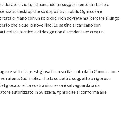
ure dorate e viola, richiamando un suggerimento di sfarzo e
e, sia su desktop che su dispositivi mobili. Ogni cosa è
a portata di mano con un solo clic. Non dovrete mai cercare a lungo
perto che a quello novellino. Le pagine si caricano con
rticolare tecnico e di design non è accidentale: crea un
 agisce sotto la prestigiosa licenza rilasciata dalla Commissione
voi utenti. Ciò implica che la società è soggetto a rigorose
 e del giocatore. La vostra sicurezza è salvaguardata da
peratore autorizzato in Svizzera, Aphrodite si conforma alle