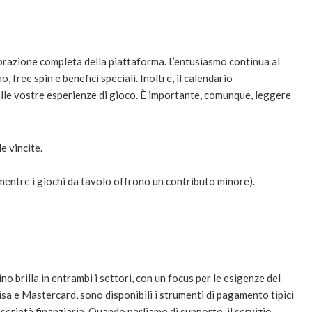
plorazione completa della piattaforma. L’entusiasmo continua al
free spin e benefici speciali. Inoltre, il calendario
 alle vostre esperienze di gioco. È importante, comunque, leggere
e vincite.
, mentre i giochi da tavolo offrono un contributo minore).
no brilla in entrambi i settori, con un focus per le esigenze del
isa e Mastercard, sono disponibili i strumenti di pagamento tipici
serietà finanziaria. Quando parliamo di supporto, il servizio