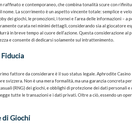
gn raffinato e contemporaneo, che combina tonalità scure con rifinit
il nome. La scorrimento è un aspetto vincente totale: semplice e veloc
obby dei giochi, le promozioni, i tornei e l’area delle informazioni – 
iaramente curata nei minimi dettagli, considerando sia al giocatore es
urrà in breve tempo al cuore dell’azione. Questa considerazione al pa
ezza e consente di dedicarsi solamente sul intrattenimento.
 Fiducia
 primo fattore da considerare è il suo status legale. Aphrodite Casino
re svizzera. Non è una mera formalità, ma una garanzia concreta per 
i casuali (RNG) dei giochi, e obblighi di protezione dei dati personali
otegge tutte le transazioni e i dati privati. Oltre a ciò, essendo un o
 di Giochi