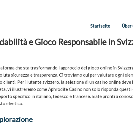
Startseite
Über 
abilità e Gioco Responsabile in Sviz
taforma che sta trasformando l’approccio del gioco online in Svizzera!
uta sicurezza e trasparenza. Ci troviamo qui per valutare ogni elemen
o clienti. Per il utente svizzero, la selezione di un casino online deve 
ta, vi illustreremo come Aphrodite Casino non solo risponda questi c
rto specifico in italiano, tedesco e francese. Siate pronti a conos
sto elvetico.
plorazione