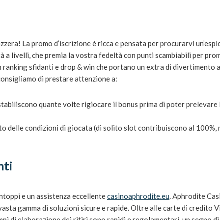
Svizzera! La promo d’iscrizione è ricca e pensata per procurarvi un’es
ivelli, che premia la vostra fedeltà con punti scambiabili per promo, 
on ranking sfidanti e drop & win che portano un extra di divertimento
consigliamo di prestare attenzione a:
abiliscono quante volte rigiocare il bonus prima di poter prelevare l
nto delle condizioni di giocata (di solito slot contribuiscono al 100%
nti
ntoppi e un assistenza eccellente
casinoaphrodite.eu
. Aphrodite Casi
asta gamma di soluzioni sicure e rapide. Oltre alle carte di credito V
 di elaborazione dei ritiri sono rapidi e regolamentari, un segno di 