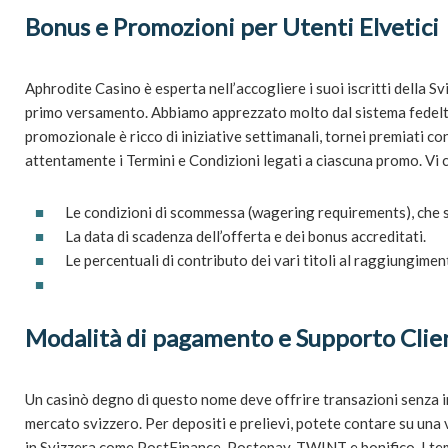
Bonus e Promozioni per Utenti Elvetici
Aphrodite Casino è esperta nell’accogliere i suoi iscritti della 
primo versamento. Abbiamo apprezzato molto dal sistema fedeltà a l
promozionale è ricco di iniziative settimanali, tornei premiati c
attentamente i Termini e Condizioni legati a ciascuna promo. Vi 
Le condizioni di scommessa (wagering requirements), che st
La data di scadenza dell’offerta e dei bonus accreditati.
Le percentuali di contributo dei vari titoli al raggiungime
Modalità di pagamento e Supporto Clie
Un casinò degno di questo nome deve offrire transazioni senza i
mercato svizzero. Per depositi e prelievi, potete contare su una v
in Svizzera come PostFinance, Postepay, TWINT e bonifico. I tempi