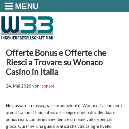
MENU
Offerte Bonus e Offerte che
Riesci a Trovare su Wonaco
Casino in Italia
24. Mai 2026
von
iconsol
Ho passato in rassegna le promozioni di Wonaco Casino per i
utenti italiani. Il mio intento è sempre quello di individuare
bonus reali, con termini evidenti e un reale valore per chi
gioca. Qui trovi una guida pratica che valuta ogni livello