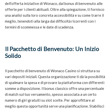
dell’offerta iniziative di Wonaco, dal bonus di benvenuto alle
offerte per i clienti abituali. Oltre alla spiegazione, ti fornisco
una analisi sulla loro concreta accessibilità e su come trarre il
meglio, tenendoti alla larga dai difficoltà ricorrenti con i
termini di scommessa e le date di scadenza.
Il Pacchetto di Benvenuto: Un Inizio
Solido
Il pacchetto di benvenuto di Wonaco Casino si struttura su
vari depositi iniziali. Questa organizzazione ti dà la possibilità
di spalmare la spesa e di provare la piattaforma con differenti
somme a disposizione. Il bonus classico offre una percentuale
di match sul tuo versamento, spesso associata a un certo
numero di giri gratuiti su slot scelte. Per approfittare al
meglio questa opportunità serve una pianificazione. Stabilisci