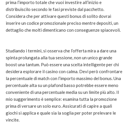
prima l’importo totale che vuoi investire all’inizio e
distribuiscilo secondo le fasi previste dal pacchetto.
Considera che per attivare questi bonus di solito dovrai
inserire un codice promozionale preciso mentre depositi, un
dettaglio che molti dimenticano con conseguenze spiacevoli.
Studiando i termini, si osserva che l’offerta mira a dare una
spinta prolungata alla tua sessione, non un unico grande
boost una tantum. Può essere una scelta intelligente per chi
desidera esplorare il casino con calma. Devi però confrontare
la percentuale di match con l’importo massimo del bonus. Una
percentuale alta su un plafond basso potrebbe essere meno
conveniente di una percentuale media su un limite più alto. Il
mio suggerimento è semplice: esamina tutta la promozione
prima di versare un solo euro. Assicurati di capire a quali
giochi si applica e quale sia la soglia per poter prelevare le
vincite.