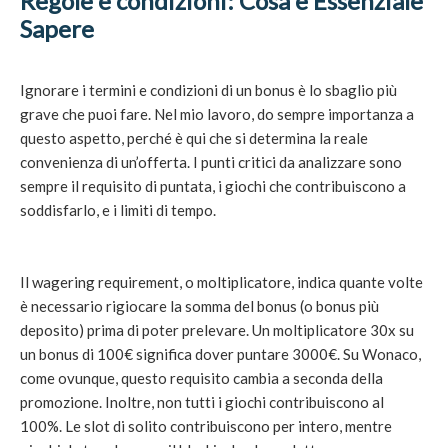
Regole e condizioni: Cosa è Essenziale
Sapere
Ignorare i termini e condizioni di un bonus è lo sbaglio più
grave che puoi fare. Nel mio lavoro, do sempre importanza a
questo aspetto, perché è qui che si determina la reale
convenienza di un’offerta. I punti critici da analizzare sono
sempre il requisito di puntata, i giochi che contribuiscono a
soddisfarlo, e i limiti di tempo.
Il wagering requirement, o moltiplicatore, indica quante volte
è necessario rigiocare la somma del bonus (o bonus più
deposito) prima di poter prelevare. Un moltiplicatore 30x su
un bonus di 100€ significa dover puntare 3000€. Su Wonaco,
come ovunque, questo requisito cambia a seconda della
promozione. Inoltre, non tutti i giochi contribuiscono al
100%. Le slot di solito contribuiscono per intero, mentre