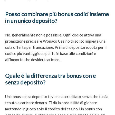
Posso combinare più bonus codici insieme
in un unico deposito?
No, generalmente non è possibile. Ogni codice attiva una
promozione precisa, e Wonaco Casino di solito impiega una
sola offerta per transazione. Prima di depositare, opta per il
codice più vantaggioso per te in base alle condizioni e
all’importo che desideri caricare.
Quale è la differenza tra bonus con e
senza deposito?
Un bonus senza deposito ti viene accreditato senza che tu sia
tenuto a caricare denaro. Ti dà la possibilità di giocare
mettendo in gioco solo il credito del casino. Un bonus con