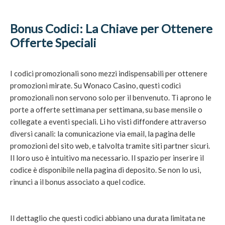
Bonus Codici: La Chiave per Ottenere
Offerte Speciali
I codici promozionali sono mezzi indispensabili per ottenere
promozioni mirate. Su Wonaco Casino, questi codici
promozionali non servono solo per il benvenuto. Ti aprono le
porte a offerte settimana per settimana, su base mensile o
collegate a eventi speciali. Li ho visti diffondere attraverso
diversi canali: la comunicazione via email, la pagina delle
promozioni del sito web, e talvolta tramite siti partner sicuri.
Il loro uso è intuitivo ma necessario. Il spazio per inserire il
codice è disponibile nella pagina di deposito. Se non lo usi,
rinunci a il bonus associato a quel codice.
Il dettaglio che questi codici abbiano una durata limitata ne