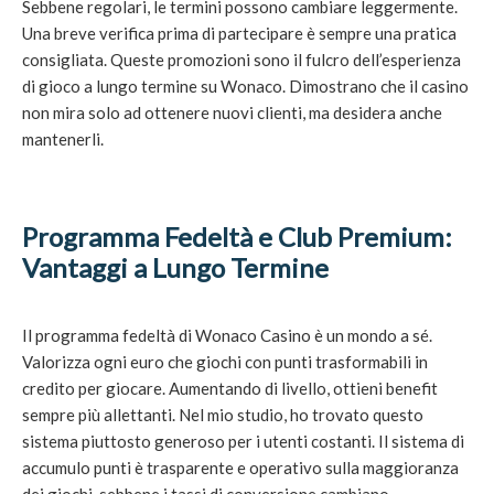
Sebbene regolari, le termini possono cambiare leggermente.
Una breve verifica prima di partecipare è sempre una pratica
consigliata. Queste promozioni sono il fulcro dell’esperienza
di gioco a lungo termine su Wonaco. Dimostrano che il casino
non mira solo ad ottenere nuovi clienti, ma desidera anche
mantenerli.
Programma Fedeltà e Club Premium:
Vantaggi a Lungo Termine
Il programma fedeltà di Wonaco Casino è un mondo a sé.
Valorizza ogni euro che giochi con punti trasformabili in
credito per giocare. Aumentando di livello, ottieni benefit
sempre più allettanti. Nel mio studio, ho trovato questo
sistema piuttosto generoso per i utenti costanti. Il sistema di
accumulo punti è trasparente e operativo sulla maggioranza