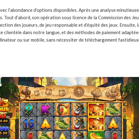
t avec l’abondance d’options disponibles. Après une analyse minutieu
 Tout d’abord, son opération sous licence de la Commission des Jeux d
tection des joueurs, de jeu responsable et d’équité des jeux. Ensuite,
ance clientèle dans notre langue, et des méthodes de paiement adapt
ordinateur ou sur mobile, sans nécessiter de téléchargement fastidieux