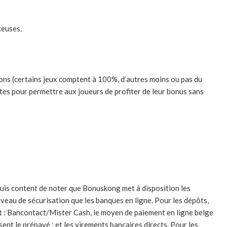
ceuses.
ions (certains jeux comptent à 100%, d’autres moins ou pas du
ustes pour permettre aux joueurs de profiter de leur bonus sans
 suis content de noter que Bonuskong met à disposition les
veau de sécurisation que les banques en ligne. Pour les dépôts,
nt : Bancontact/Mister Cash, le moyen de paiement en ligne belge
sent le prépayé ; et les virements bancaires directs. Pour les