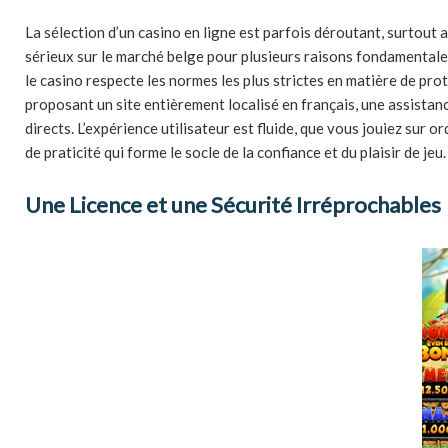
La sélection d’un casino en ligne est parfois déroutant, surtou
sérieux sur le marché belge pour plusieurs raisons fondamentales.
le casino respecte les normes les plus strictes en matière de pro
proposant un site entièrement localisé en français, une assist
directs. L’expérience utilisateur est fluide, que vous jouiez sur 
de praticité qui forme le socle de la confiance et du plaisir de jeu.
Une Licence et une Sécurité Irréprochables