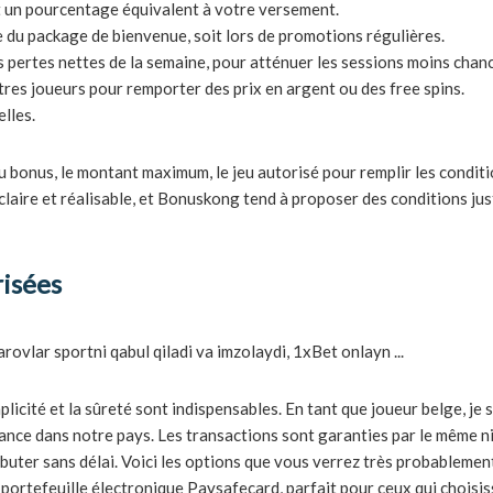
t un pourcentage équivalent à votre versement.
re du package de bienvenue, soit lors de promotions régulières.
ertes nettes de la semaine, pour atténuer les sessions moins chan
res joueurs pour remporter des prix en argent ou des free spins.
lles.
 bonus, le montant maximum, le jeu autorisé pour remplir les condit
e claire et réalisable, et Bonuskong tend à proposer des conditions j
isées
licité et la sûreté sont indispensables. En tant que joueur belge, je
ance dans notre pays. Les transactions sont garanties par le même ni
ébuter sans délai. Voici les options que vous verrez très probableme
e portefeuille électronique Paysafecard, parfait pour ceux qui choisis