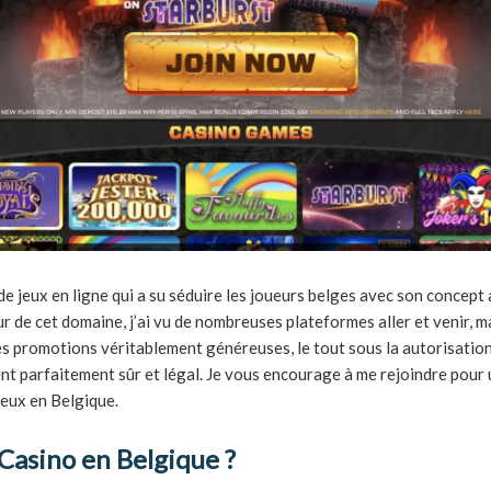
e jeux en ligne qui a su séduire les joueurs belges avec son concept
ur de cet domaine, j’ai vu de nombreuses plateformes aller et venir, m
des promotions véritablement généreuses, le tout sous la autorisatio
t parfaitement sûr et légal. Je vous encourage à me rejoindre pour u
jeux en Belgique.
Casino en Belgique ?