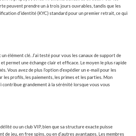
rte peuvent prendre un à trois jours ouvrables, tandis que les
ation d’identité (KYC) standard pour un premier retrait, ce qui
un élément clé. J’ai testé pour vous les canaux de support de
e et permet une échange clair et efficace. Le moyen le plus rapide
iés. Vous avez de plus l’option d’expédier un e-mail pour les
les profils, les paiements, les primes et les parties. Mon
qui contribue grandement à la sérénité lorsque vous vous
lité ou un club VIP, bien que sa structure exacte puisse
nt de jeu, en free spins, ou en d’autres avantages. Les membres