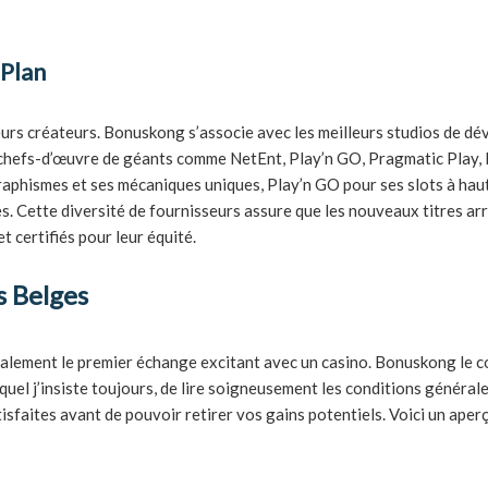
 Plan
leurs créateurs. Bonuskong s’associe avec les meilleurs studios de dé
 chefs-d’œuvre de géants comme NetEnt, Play’n GO, Pragmatic Play, Ev
raphismes et ses mécaniques uniques, Play’n GO pour ses slots à haut
. Cette diversité de fournisseurs assure que les nouveaux titres ar
t certifiés pour leur équité.
s Belges
alement le premier échange excitant avec un casino. Bonuskong le co
lequel j’insiste toujours, de lire soigneusement les conditions général
isfaites avant de pouvoir retirer vos gains potentiels. Voici un aper