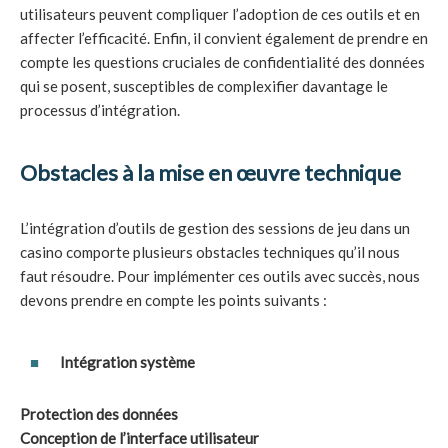
utilisateurs peuvent compliquer l’adoption de ces outils et en
affecter l’efficacité. Enfin, il convient également de prendre en
compte les questions cruciales de confidentialité des données
qui se posent, susceptibles de complexifier davantage le
processus d’intégration.
Obstacles à la mise en œuvre technique
L’intégration d’outils de gestion des sessions de jeu dans un
casino comporte plusieurs obstacles techniques qu’il nous
faut résoudre. Pour implémenter ces outils avec succès, nous
devons prendre en compte les points suivants :
Intégration système
Protection des données
Conception de l’interface utilisateur