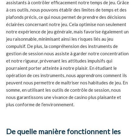
assistants à contrôler efficacement notre temps de jeu. Grâce
à ces outils, nous pouvons établir des limites de temps et des
plafonds précis, ce qui nous permet de prendre des décisions
éclairées concernant notre jeu. Cela optimise non seulement
notre expérience de jeu générale, mais favorise également un
jeu raisonnable, minimisant ainsi les risques liés au jeu
compulsif. De plus, la compréhension des instruments de
gestion de session nous assiste à garder notre concentration
et notre rigueur, prévenant les attitudes impulsifs qui
pourraient porter atteinte à notre plaisir. En étudiant le
opération de ces instruments, nous apprendrons comment ils
peuvent nous permettre de maîtriser nos habitudes de jeu. En
somme, en utilisant les outils de contrôle de session, nous
nous garantissons une vivance de casino plus plaisante et
plus conforme de l’environnement.
De quelle manière fonctionnent les