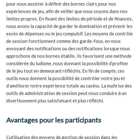
pour nous assister à définir des bornes clairs pour nos
expériences de jeu, afin de veiller que nous soyons dans nos
limites propres. En fixant des limites de période et de finances,
nous avons la capacité de garder le domination et prévenir les
excès de dépenses ou le jeu compulsif. Les moyens de contrôle
de session fonctionnent comme des garde-fous, en nous
envoyant des notifications ou des notifications lorsque nous
approchons de nos bornes établis. Ils favorisent une méthode
considérée du ludisme, nous donnant la possibilité d’profiter
de le jeu tout en demeurant réfléchis. En fin de compte, ces
outils nous donnent la possibilité de contrôler notre jeu et
d’améliorer notre expérience totale au casino. La maîtrise des
outils de administration de session peut nous conduire à un
divertissement plus satisfaisant et plus réfléchi.
Avantages pour les participants
L’utilisation des moyens de gestion de session dans les