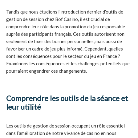
Tandis que nous étudions l’introduction dernier d’outils de
gestion de session chez Bof Casino, il est crucial de
comprendre leur rôle dans la promotion du jeu responsable
auprès des participants français. Ces outils autorisent non
seulement de fixer des bornes personnelles, mais aussi de
favoriser un cadre de jeu plus informé. Cependant, quelles
sont les conséquences pour le secteur du jeu en France ?
Examinons les conséquences et les challenges potentiels que
pourraient engendrer ces changements.
Comprendre les outils de la séance et
leur utilité
Les outils de gestion de session occupent un rôle essentiel
dans l’amélioration de notre vivance de casino en nous