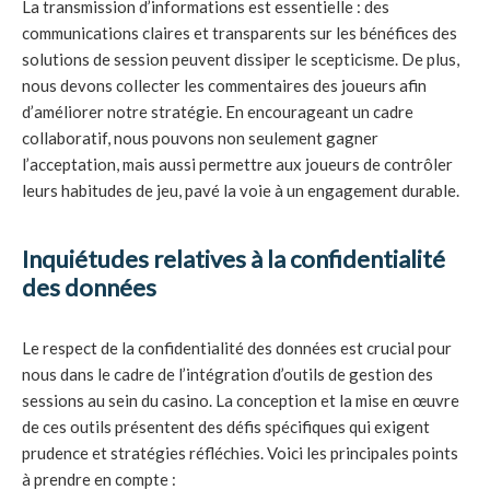
La transmission d’informations est essentielle : des
communications claires et transparents sur les bénéfices des
solutions de session peuvent dissiper le scepticisme. De plus,
nous devons collecter les commentaires des joueurs afin
d’améliorer notre stratégie. En encourageant un cadre
collaboratif, nous pouvons non seulement gagner
l’acceptation, mais aussi permettre aux joueurs de contrôler
leurs habitudes de jeu, pavé la voie à un engagement durable.
Inquiétudes relatives à la confidentialité
des données
Le respect de la confidentialité des données est crucial pour
nous dans le cadre de l’intégration d’outils de gestion des
sessions au sein du casino. La conception et la mise en œuvre
de ces outils présentent des défis spécifiques qui exigent
prudence et stratégies réfléchies. Voici les principales points
à prendre en compte :