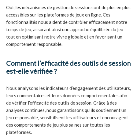
Oui, les mécanismes de gestion de session sont de plus en plus
accessibles sur les plateformes de jeux en ligne. Ces
fonctionnalités nous aident de contrôler efficacement notre
temps de jeu, assurant ainsi une approche équilibrée du jeu
tout en optimisant notre vivre globale et en favorisant un
comportement responsable.
Comment l’efficacité des outils de session
est-elle vérifiée ?
Nous analysons les indicateurs d’engagement des utilisateurs,
leurs commentaires et leurs données comportementales afin
de vérifier l’efficacité des outils de session. Grâce à des
analyses continues, nous garantissons qu’ils soutiennent un
jeu responsable, sensibilisent les utilisateurs et encouragent
des comportements de jeu plus saines sur toutes les
plateformes.