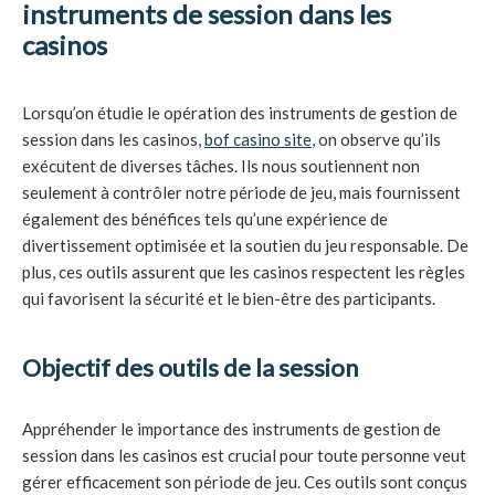
instruments de session dans les
casinos
Lorsqu’on étudie le opération des instruments de gestion de
session dans les casinos,
bof casino site
, on observe qu’ils
exécutent de diverses tâches. Ils nous soutiennent non
seulement à contrôler notre période de jeu, mais fournissent
également des bénéfices tels qu’une expérience de
divertissement optimisée et la soutien du jeu responsable. De
plus, ces outils assurent que les casinos respectent les règles
qui favorisent la sécurité et le bien-être des participants.
Objectif des outils de la session
Appréhender le importance des instruments de gestion de
session dans les casinos est crucial pour toute personne veut
gérer efficacement son période de jeu. Ces outils sont conçus