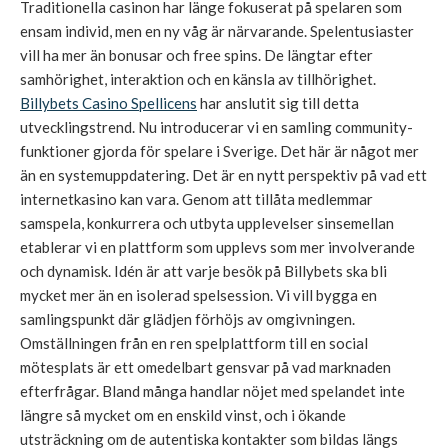
Traditionella casinon har länge fokuserat på spelaren som
ensam individ, men en ny våg är närvarande. Spelentusiaster
vill ha mer än bonusar och free spins. De längtar efter
samhörighet, interaktion och en känsla av tillhörighet.
Billybets Casino Spellicens
har anslutit sig till detta
utvecklingstrend. Nu introducerar vi en samling community-
funktioner gjorda för spelare i Sverige. Det här är något mer
än en systemuppdatering. Det är en nytt perspektiv på vad ett
internetkasino kan vara. Genom att tillåta medlemmar
samspela, konkurrera och utbyta upplevelser sinsemellan
etablerar vi en plattform som upplevs som mer involverande
och dynamisk. Idén är att varje besök på Billybets ska bli
mycket mer än en isolerad spelsession. Vi vill bygga en
samlingspunkt där glädjen förhöjs av omgivningen.
Omställningen från en ren spelplattform till en social
mötesplats är ett omedelbart gensvar på vad marknaden
efterfrågar. Bland många handlar nöjet med spelandet inte
längre så mycket om en enskild vinst, och i ökande
utsträckning om de autentiska kontakter som bildas längs