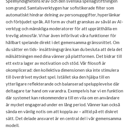
Spelmyndighetens krav och den svenska spellagstiftningen
som grund. Samtalsverktygen har sofistikerade filter som
automatiskt hindrar delning av personuppgifter, hyperlänkar
och förbjudet språk. All form av chatt granskas av såväl av AI-
verktyg och mänskliga moderatorer för att upprätthålla en
trevlig atmosfär. Vi har även införlivat våra funktioner för
hållbart spelande direkt i det gemensamma gränssnittet. Om
du sätter en tids- insättningsgräns kan du besluta att dela det
målsättningen med dina vänner på plattformen. Det bidrar till
ett extra lager av motivation och stöd. Vår filosofi är
okomplicerad: den kollektiva dimensionen ska inte stimulera
till överdrivet mycket spel. Istället ska den hjälpa till en
ytterligare reflekterande och balanserad spelupplevelse där
deltagare tar hand om varandra. Exempelvis har vi en funktion
där systemet kan rekommendera till en vila om en användare
är mycket engagerad under en lång period. Vänner kan också
sända en vänlig notis om att koppla av – alltid på ett diskret
sätt. Det delade ansvaret är en central del i vår gemensamma
modell.