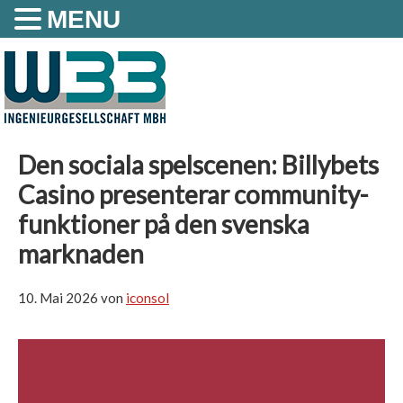
MENU
Den sociala spelscenen: Billybets
Casino presenterar community-
funktioner på den svenska
marknaden
10. Mai 2026
von
iconsol