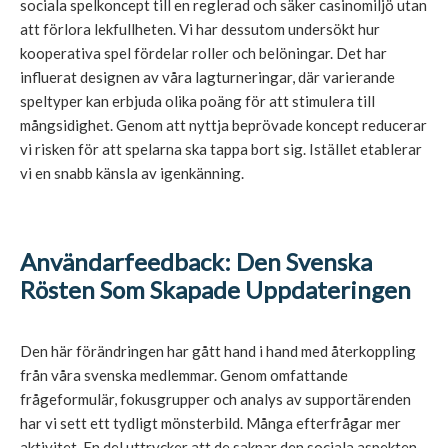
sociala spelkoncept till en reglerad och säker casinomiljö utan
att förlora lekfullheten. Vi har dessutom undersökt hur
kooperativa spel fördelar roller och belöningar. Det har
influerat designen av våra lagturneringar, där varierande
speltyper kan erbjuda olika poäng för att stimulera till
mångsidighet. Genom att nyttja beprövade koncept reducerar
vi risken för att spelarna ska tappa bort sig. Istället etablerar
vi en snabb känsla av igenkänning.
Användarfeedback: Den Svenska
Rösten Som Skapade Uppdateringen
Den här förändringen har gått hand i hand med återkoppling
från våra svenska medlemmar. Genom omfattande
frågeformulär, fokusgrupper och analys av supportärenden
har vi sett ett tydligt mönsterbild. Många efterfrågar mer
aktivitet. En del uttrycker att de saknar den sociala aspekten