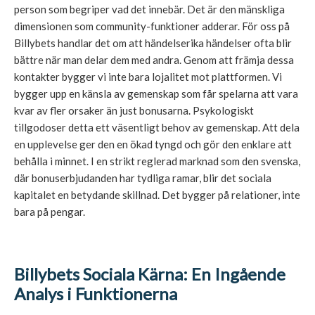
person som begriper vad det innebär. Det är den mänskliga
dimensionen som community-funktioner adderar. För oss på
Billybets handlar det om att händelserika händelser ofta blir
bättre när man delar dem med andra. Genom att främja dessa
kontakter bygger vi inte bara lojalitet mot plattformen. Vi
bygger upp en känsla av gemenskap som får spelarna att vara
kvar av fler orsaker än just bonusarna. Psykologiskt
tillgodoser detta ett väsentligt behov av gemenskap. Att dela
en upplevelse ger den en ökad tyngd och gör den enklare att
behålla i minnet. I en strikt reglerad marknad som den svenska,
där bonuserbjudanden har tydliga ramar, blir det sociala
kapitalet en betydande skillnad. Det bygger på relationer, inte
bara på pengar.
Billybets Sociala Kärna: En Ingående
Analys i Funktionerna