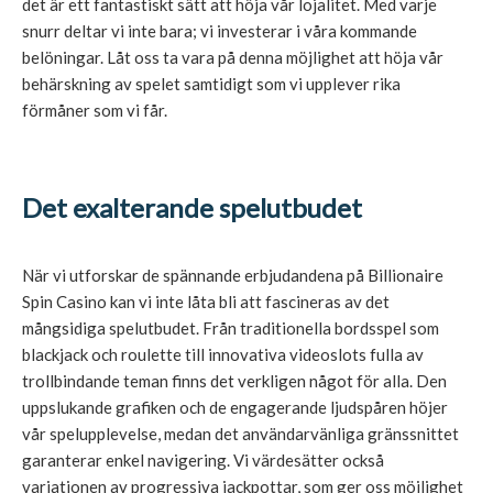
det är ett fantastiskt sätt att höja vår lojalitet. Med varje
snurr deltar vi inte bara; vi investerar i våra kommande
belöningar. Låt oss ta vara på denna möjlighet att höja vår
behärskning av spelet samtidigt som vi upplever rika
förmåner som vi får.
Det exalterande spelutbudet
När vi utforskar de spännande erbjudandena på Billionaire
Spin Casino kan vi inte låta bli att fascineras av det
mångsidiga spelutbudet. Från traditionella bordsspel som
blackjack och roulette till innovativa videoslots fulla av
trollbindande teman finns det verkligen något för alla. Den
uppslukande grafiken och de engagerande ljudspåren höjer
vår spelupplevelse, medan det användarvänliga gränssnittet
garanterar enkel navigering. Vi värdesätter också
variationen av progressiva jackpottar, som ger oss möjlighet