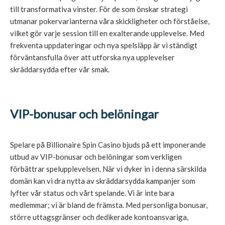
till transformativa vinster. För de som önskar strategi
utmanar pokervarianterna våra skickligheter och förståelse,
vilket gör varje session till en exalterande upplevelse. Med
frekventa uppdateringar och nya spelsläpp är vi ständigt
förväntansfulla över att utforska nya upplevelser
skräddarsydda efter vår smak.
VIP-bonusar och belöningar
Spelare på Billionaire Spin Casino bjuds på ett imponerande
utbud av VIP-bonusar och belöningar som verkligen
förbättrar spelupplevelsen. När vi dyker in i denna särskilda
domän kan vi dra nytta av skräddarsydda kampanjer som
lyfter vår status och vårt spelande. Vi är inte bara
medlemmar; vi är bland de främsta. Med personliga bonusar,
större uttagsgränser och dedikerade kontoansvariga,