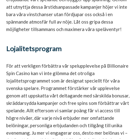
att utnyttja dessa årstidsanpassade kampanjer höjer vi inte
bara våra vinstchanser utan fördjupar oss också i en
spännande atmosfär full av nöje. Låt oss gripa dessa
möjligheter tillsammans och maximera våra speläventyr!
Lojalitetsprogram
För att verkligen förbättra vår spelupplevelse på Billionaire
Spin Casino kan vi inte glömma det otroliga
lojalitetsprogrammet som är designat speciellt för våra
svenska spelare. Programmet förstärker vår upplevelse
genom att uppskatta vårt deltagande med särskilda bonusar,
skräddarsydda kampanjer och free spins som förbättrar vårt
spelande. Allt eftersom vi samlar poäng får vi access till
högre nivåer, där varje nivå erbjuder mer omfattande
belöningar, personliga erbjudanden och tillgång till unika
evenemang. Ju mer vi engagerar oss, desto mer belönas vi –