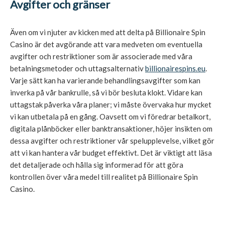
Avgifter och gränser
Även om vi njuter av kicken med att delta på Billionaire Spin
Casino är det avgörande att vara medveten om eventuella
avgifter och restriktioner som är associerade med våra
betalningsmetoder och uttagsalternativ
billionairespins.eu
.
Varje sätt kan ha varierande behandlingsavgifter som kan
inverka på vår bankrulle, så vi bör besluta klokt. Vidare kan
uttagstak påverka våra planer; vi måste övervaka hur mycket
vi kan utbetala på en gång. Oavsett om vi föredrar betalkort,
digitala plånböcker eller banktransaktioner, höjer insikten om
dessa avgifter och restriktioner vår spelupplevelse, vilket gör
att vi kan hantera vår budget effektivt. Det är viktigt att läsa
det detaljerade och hålla sig informerad för att göra
kontrollen över våra medel till realitet på Billionaire Spin
Casino.