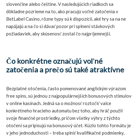
slovenčine alebo češtine. V nasledujúcich riadkoch sa
dôkladne pozrieme na to, ako pracujú voľné zatočenia v
BetLabel Casino, rôzne typy sú k dispozícii, aké hry sa na ne
napájajú a na čo si dávať pozor pri splnení stávkových
požiadaviek, aby skúsenosť zostal čo najpríjemnejší.
Čo konkrétne označujú voľné
zatočenia a prečo sú také atraktívne
Bezplatné otočenia, často pomenované anglickým výrazom
free spins, sú jednou z najpopulárnejších bonusových stimulov
v online kasínach. Jedná sa o možnosť roztočiť valce
konkrétneho hracieho automatu bez toho, aby hráč použil
svoje finančné prostriedky, pričom všetky výhry z týchto
otočení sa pripisujú na bonusový účet. Kúzlo tohto formátu je
v jeho jednoduchosti – treba splniť kvalifikačné podmienky,