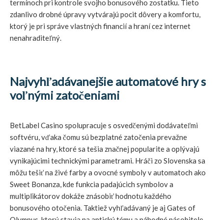
termínoch pri kontrole svojho bonusového zostatku. Tieto
zdanlivo drobné úpravy vytvárajú pocit dôvery a komfortu,
ktorý je pri správe vlastných financií a hraní cez internet
nenahraditeľný.
Najvyhľadávanejšie automatové hry s
voľnými zatočeniami
BetLabel Casino spolupracuje s osvedčenými dodávateľmi
softvéru, vďaka čomu sú bezplatné zatočenia prevažne
viazané na hry, ktoré sa tešia značnej popularite a oplývajú
vynikajúcimi technickými parametrami. Hráči zo Slovenska sa
môžu tešiť na živé farby a ovocné symboly v automatoch ako
Sweet Bonanza, kde funkcia padajúcich symbolov a
multiplikátorov dokáže znásobiť hodnotu každého
bonusového otočenia. Taktiež vyhľadávaný je aj Gates of
Olympus, ktorý stavia na antickú tému a náhodné násobitele