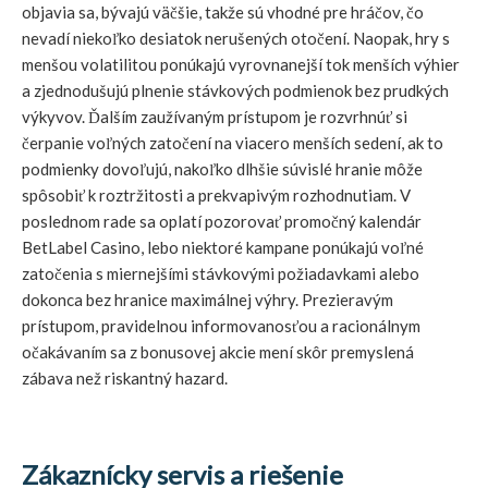
objavia sa, bývajú väčšie, takže sú vhodné pre hráčov, čo
nevadí niekoľko desiatok nerušených otočení. Naopak, hry s
menšou volatilitou ponúkajú vyrovnanejší tok menších výhier
a zjednodušujú plnenie stávkových podmienok bez prudkých
výkyvov. Ďalším zaužívaným prístupom je rozvrhnúť si
čerpanie voľných zatočení na viacero menších sedení, ak to
podmienky dovoľujú, nakoľko dlhšie súvislé hranie môže
spôsobiť k roztržitosti a prekvapivým rozhodnutiam. V
poslednom rade sa oplatí pozorovať promočný kalendár
BetLabel Casino, lebo niektoré kampane ponúkajú voľné
zatočenia s miernejšími stávkovými požiadavkami alebo
dokonca bez hranice maximálnej výhry. Prezieravým
prístupom, pravidelnou informovanosťou a racionálnym
očakávaním sa z bonusovej akcie mení skôr premyslená
zábava než riskantný hazard.
Zákaznícky servis a riešenie