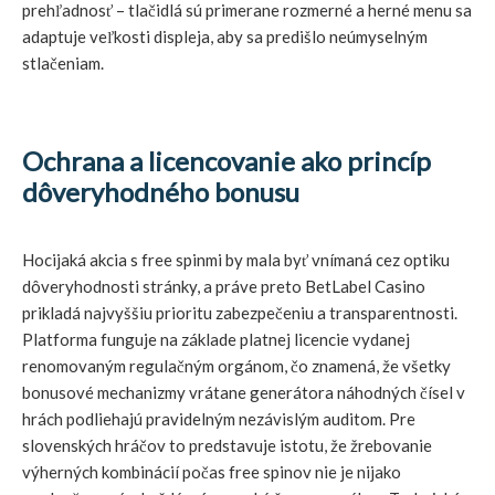
prehľadnosť – tlačidlá sú primerane rozmerné a herné menu sa
adaptuje veľkosti displeja, aby sa predišlo neúmyselným
stlačeniam.
Ochrana a licencovanie ako princíp
dôveryhodného bonusu
Hocijaká akcia s free spinmi by mala byť vnímaná cez optiku
dôveryhodnosti stránky, a práve preto BetLabel Casino
prikladá najvyššiu prioritu zabezpečeniu a transparentnosti.
Platforma funguje na základe platnej licencie vydanej
renomovaným regulačným orgánom, čo znamená, že všetky
bonusové mechanizmy vrátane generátora náhodných čísel v
hrách podliehajú pravidelným nezávislým auditom. Pre
slovenských hráčov to predstavuje istotu, že žrebovanie
výherných kombinácií počas free spinov nie je nijako