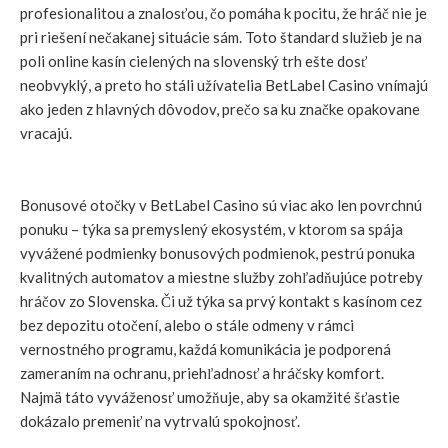
profesionalitou a znalosťou, čo pomáha k pocitu, že hráč nie je
pri riešení nečakanej situácie sám. Toto štandard služieb je na
poli online kasín cielených na slovenský trh ešte dosť
neobvyklý, a preto ho stáli užívatelia BetLabel Casino vnímajú
ako jeden z hlavných dôvodov, prečo sa ku značke opakovane
vracajú.
Bonusové otočky v BetLabel Casino sú viac ako len povrchnú
ponuku – týka sa premyslený ekosystém, v ktorom sa spája
vyvážené podmienky bonusových podmienok, pestrú ponuka
kvalitných automatov a miestne služby zohľadňujúce potreby
hráčov zo Slovenska. Či už týka sa prvý kontakt s kasínom cez
bez depozitu otočení, alebo o stále odmeny v rámci
vernostného programu, každá komunikácia je podporená
zameraním na ochranu, priehľadnosť a hráčsky komfort.
Najmä táto vyváženosť umožňuje, aby sa okamžité šťastie
dokázalo premeniť na vytrvalú spokojnosť.