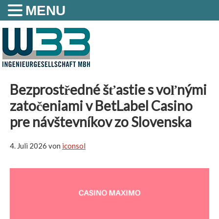
MENU
Bezprostředné šťastie s voľnými
zatočeniami v BetLabel Casino
pre návštevníkov zo Slovenska
4. Juli 2026
von
iconsol