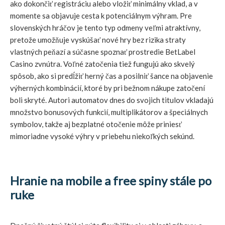
ako dokončiť registráciu alebo vložiť minimálny vklad, a v
momente sa objavuje cesta k potenciálnym výhram. Pre
slovenských hráčov je tento typ odmeny veľmi atraktívny,
pretože umožňuje vyskúšať nové hry bez rizika straty
vlastných peňazí a súčasne spoznať prostredie BetLabel
Casino zvnútra. Voľné zatočenia tiež fungujú ako skvelý
spôsob, ako si predĺžiť herný čas a posilniť šance na objavenie
výherných kombinácií, ktoré by pri bežnom nákupe zatočení
boli skryté. Autori automatov dnes do svojich titulov vkladajú
množstvo bonusových funkcií, multiplikátorov a špeciálnych
symbolov, takže aj bezplatné otočenie môže priniesť
mimoriadne vysoké výhry v priebehu niekoľkých sekúnd.
Hranie na mobile a free spiny stále po
ruke