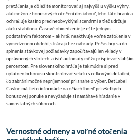
pretáčania je dôležité monitorovať aj najvyššiu výšku výhry,
akú možno z bonusových otočení dosiahnuť, lebo táto hranica
ochraňuje kasíno pred neobvyklými scenármi a tiež udržuje
akciu stabilnou. Časové obmedzenie je ešte jedným
podstatným faktorom – ak hráč neaktivuje voľné zatočenia v
vymedzenom období, strácajú bez náhrady. Počas hry sa do
splnenia stávkovej požiadavky započítavajú len vklady v
oprávnených slotech, a isté automaty môžu prispievať slabším
percentom. Pre slovenského hráča je tak múdre si pred
uplatnením bonusu skontrolovať sekciu s celkovými detailmi,
čo zabráni možné nepríjemnosť pri snahe o výber. BetLabel
Casino má tieto informácie na očiach ihneď pri všetkých
bonusovej ponuke a nevyžaduje si namáhavé hľadanie v
samostatných súboroch.
Vernostné odmeny a voľné otočenia
pre stálych hráčov