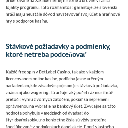
prideľované na základe hernej histórie a úrovne v rámci
lojality programu. Táto rozmanitosť garantuje, že slovenskí
hráči majú neustále dôvod navštevovať svoj účet a hrať nové
hry s podporou kasína.
Stávkové požiadavky a podmienky,
ktoré netreba podceňovať
Každé free spin v BetLabel Casino, tak ako v každom
licencovanom online kasíne, podlieha jasne určeným
nariadeniam, kde zásadným pojmom je stávková požiadavka,
známa aj ako wagering. Tá určuje, aký počet ráz musí hráč
pretočiť výhru z voľných zatočení, pokiaľ sa nepremení
oprávnenou na vybratie na bankový účet. Zvyčajne sa táto
hodnota pohybuje v medziach od dvadsať do
štyridsaťnásobku, no konkrétne čísla sú vždy zreteľne
špecifikované v podmienkach danej akcie. Popri vlastného