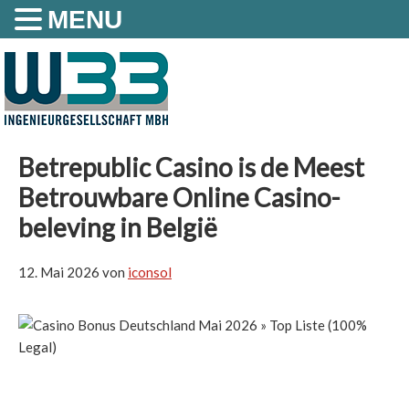
MENU
Betrepublic Casino is de Meest
Betrouwbare Online Casino-
beleving in België
12. Mai 2026
von
iconsol