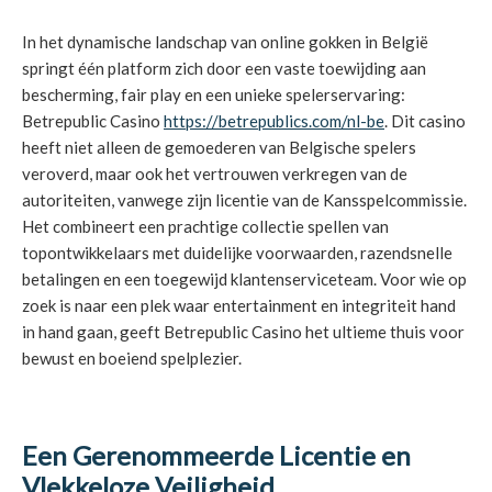
In het dynamische landschap van online gokken in België
springt één platform zich door een vaste toewijding aan
bescherming, fair play en een unieke spelerservaring:
Betrepublic Casino
https://betrepublics.com/nl-be
. Dit casino
heeft niet alleen de gemoederen van Belgische spelers
veroverd, maar ook het vertrouwen verkregen van de
autoriteiten, vanwege zijn licentie van de Kansspelcommissie.
Het combineert een prachtige collectie spellen van
topontwikkelaars met duidelijke voorwaarden, razendsnelle
betalingen en een toegewijd klantenserviceteam. Voor wie op
zoek is naar een plek waar entertainment en integriteit hand
in hand gaan, geeft Betrepublic Casino het ultieme thuis voor
bewust en boeiend spelplezier.
Een Gerenommeerde Licentie en
Vlekkeloze Veiligheid