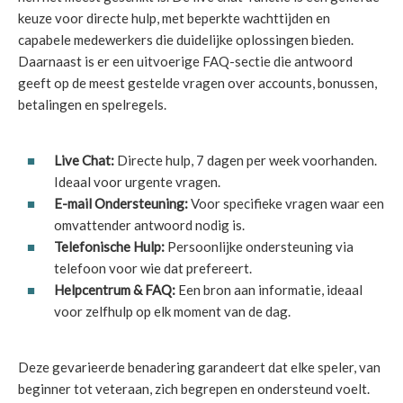
keuze voor directe hulp, met beperkte wachttijden en
capabele medewerkers die duidelijke oplossingen bieden.
Daarnaast is er een uitvoerige FAQ-sectie die antwoord
geeft op de meest gestelde vragen over accounts, bonussen,
betalingen en spelregels.
Live Chat:
Directe hulp, 7 dagen per week voorhanden.
Ideaal voor urgente vragen.
E-mail Ondersteuning:
Voor specifieke vragen waar een
omvattender antwoord nodig is.
Telefonische Hulp:
Persoonlijke ondersteuning via
telefoon voor wie dat prefereert.
Helpcentrum & FAQ:
Een bron aan informatie, ideaal
voor zelfhulp op elk moment van de dag.
Deze gevarieerde benadering garandeert dat elke speler, van
beginner tot veteraan, zich begrepen en ondersteund voelt.