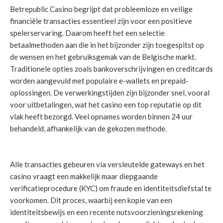
Betrepublic Casino begrijpt dat probleemloze en veilige
financiële transacties essentieel zijn voor een positieve
spelerservaring. Daarom heeft het een selectie
betaalmethoden aan die in het bijzonder zijn toegespitst op
de wensen en het gebruiksgemak van de Belgische markt.
Traditionele opties zoals bankoverschrijvingen en creditcards
worden aangevuld met populaire e-wallets en prepaid-
oplossingen. De verwerkingstijden zijn bijzonder snel, vooral
voor uitbetalingen, wat het casino een top reputatie op dit
vlak heeft bezorgd. Veel opnames worden binnen 24 uur
behandeld, afhankelijk van de gekozen methode.
Alle transacties gebeuren via versleutelde gateways en het
casino vraagt een makkelijk maar diepgaande
verificatieprocedure (KYC) om fraude en identiteitsdiefstal te
voorkomen. Dit proces, waarbij een kopie van een
identiteitsbewijs en een recente nutsvoorzieningsrekening