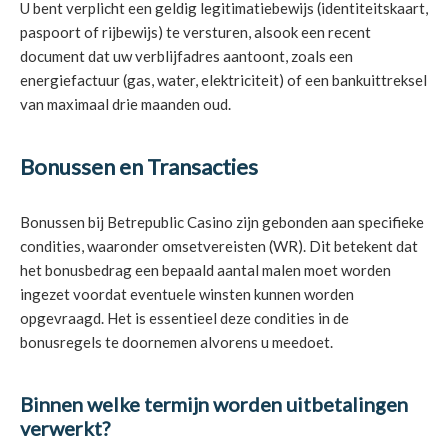
U bent verplicht een geldig legitimatiebewijs (identiteitskaart,
paspoort of rijbewijs) te versturen, alsook een recent
document dat uw verblijfadres aantoont, zoals een
energiefactuur (gas, water, elektriciteit) of een bankuittreksel
van maximaal drie maanden oud.
Bonussen en Transacties
Bonussen bij Betrepublic Casino zijn gebonden aan specifieke
condities, waaronder omsetvereisten (WR). Dit betekent dat
het bonusbedrag een bepaald aantal malen moet worden
ingezet voordat eventuele winsten kunnen worden
opgevraagd. Het is essentieel deze condities in de
bonusregels te doornemen alvorens u meedoet.
Binnen welke termijn worden uitbetalingen
verwerkt?