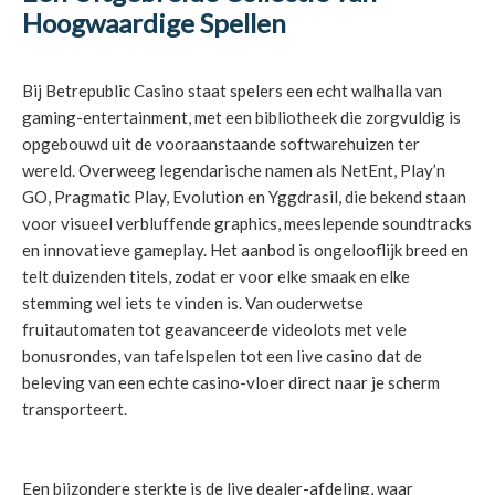
Hoogwaardige Spellen
Bij Betrepublic Casino staat spelers een echt walhalla van
gaming-entertainment, met een bibliotheek die zorgvuldig is
opgebouwd uit de vooraanstaande softwarehuizen ter
wereld. Overweeg legendarische namen als NetEnt, Play’n
GO, Pragmatic Play, Evolution en Yggdrasil, die bekend staan
voor visueel verbluffende graphics, meeslepende soundtracks
en innovatieve gameplay. Het aanbod is ongelooflijk breed en
telt duizenden titels, zodat er voor elke smaak en elke
stemming wel iets te vinden is. Van ouderwetse
fruitautomaten tot geavanceerde videolots met vele
bonusrondes, van tafelspelen tot een live casino dat de
beleving van een echte casino-vloer direct naar je scherm
transporteert.
Een bijzondere sterkte is de live dealer-afdeling, waar