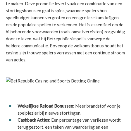
te maken. Deze promotie levert vaak een combinatie van een
stortingsbonus en gratis spins, waarmee spelers hun
speelbudget kunnen vergroten en een grotere kans krijgen
om de populaire spellen te verkennen. Het is essentieel om de
bijbehorende voorwaarden (zoals omsetvereisten) zorgvuldig
door te lezen, wat bij Betrepublic simpel is vanwege de
heldere communicatie. Bovenop de welkomstbonus houdt het
casino zijn trouwe spelers verrassen met een continue stroom
van acties.
Wekelijkse Reload Bonussen:
Meer brandstof voor je
spelplezier bij nieuwe stortingen.
Cashback Acties:
Een percentage van verliezen wordt
teruggestort, een teken van waardering en een