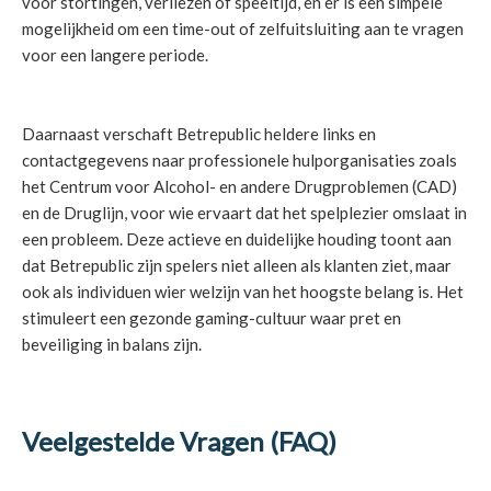
voor stortingen, verliezen of speeltijd, en er is een simpele
mogelijkheid om een time-out of zelfuitsluiting aan te vragen
voor een langere periode.
Daarnaast verschaft Betrepublic heldere links en
contactgegevens naar professionele hulporganisaties zoals
het Centrum voor Alcohol- en andere Drugproblemen (CAD)
en de Druglijn, voor wie ervaart dat het spelplezier omslaat in
een probleem. Deze actieve en duidelijke houding toont aan
dat Betrepublic zijn spelers niet alleen als klanten ziet, maar
ook als individuen wier welzijn van het hoogste belang is. Het
stimuleert een gezonde gaming-cultuur waar pret en
beveiliging in balans zijn.
Veelgestelde Vragen (FAQ)