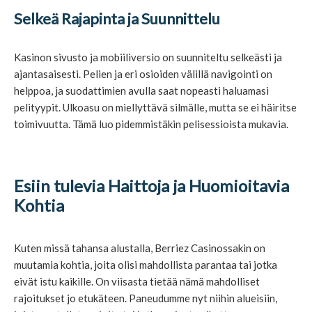
Selkeä Rajapinta ja Suunnittelu
Kasinon sivusto ja mobiiliversio on suunniteltu selkeästi ja
ajantasaisesti. Pelien ja eri osioiden välillä navigointi on
helppoa, ja suodattimien avulla saat nopeasti haluamasi
pelityypit. Ulkoasu on miellyttävä silmälle, mutta se ei häiritse
toimivuutta. Tämä luo pidemmistäkin pelisessioista mukavia.
Esiin tulevia Haittoja ja Huomioitavia
Kohtia
Kuten missä tahansa alustalla, Berriez Casinossakin on
muutamia kohtia, joita olisi mahdollista parantaa tai jotka
eivät istu kaikille. On viisasta tietää nämä mahdolliset
rajoitukset jo etukäteen. Paneudumme nyt niihin alueisiin,