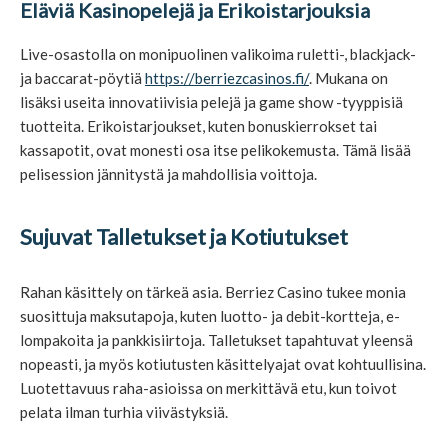
Eläviä Kasinopelejä ja Erikoistarjouksia
Live-osastolla on monipuolinen valikoima ruletti-, blackjack-
ja baccarat-pöytiä
https://berriezcasinos.fi/
. Mukana on
lisäksi useita innovatiivisia pelejä ja game show -tyyppisiä
tuotteita. Erikoistarjoukset, kuten bonuskierrokset tai
kassapotit, ovat monesti osa itse pelikokemusta. Tämä lisää
pelisession jännitystä ja mahdollisia voittoja.
Sujuvat Talletukset ja Kotiutukset
Rahan käsittely on tärkeä asia. Berriez Casino tukee monia
suosittuja maksutapoja, kuten luotto- ja debit-kortteja, e-
lompakoita ja pankkisiirtoja. Talletukset tapahtuvat yleensä
nopeasti, ja myös kotiutusten käsittelyajat ovat kohtuullisina.
Luotettavuus raha-asioissa on merkittävä etu, kun toivot
pelata ilman turhia viivästyksiä.