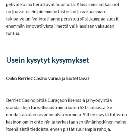
pelivalikoima herättävät huomiota. Klassisemmat kasinot
tarjoavat usein pidemmän historian ja vakaamman
tukipalvelun. Valintatilanne perustuu siitä, kumpaa suosit
enemmän innovatiivista ilmettä vai klassisen vakauden
tuntua.
Usein kysytyt kysymykset
Onko Berriez Casino varma ja luotettava?
Berriez Casino pitää Curaçaon lisenssiä ja hyödyntää
standardeja turvallisuustoimia kuten SSL-salausta. Se
noudattaa alan tavanomaisia normeja. Silti on syytä tutustua
kasinon omiin ehtoihin ja tarkastaa sen tämänhetkinen maine
itsenäisistä tiedoista, ennen pistät suurempia rahoja.