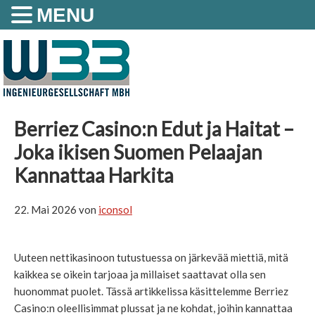
MENU
Berriez Casino:n Edut ja Haitat –
Joka ikisen Suomen Pelaajan
Kannattaa Harkita
22. Mai 2026
von
iconsol
Uuteen nettikasinoon tutustuessa on järkevää miettiä, mitä
kaikkea se oikein tarjoaa ja millaiset saattavat olla sen
huonommat puolet. Tässä artikkelissa käsittelemme Berriez
Casino:n oleellisimmat plussat ja ne kohdat, joihin kannattaa