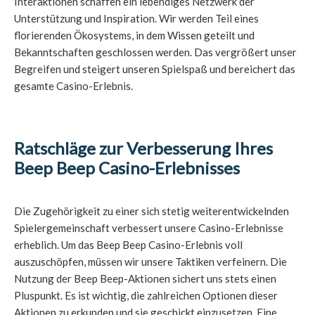
Interaktionen schaffen ein lebendiges Netzwerk der
Unterstützung und Inspiration. Wir werden Teil eines
florierenden Ökosystems, in dem Wissen geteilt und
Bekanntschaften geschlossen werden. Das vergrößert unser
Begreifen und steigert unseren Spielspaß und bereichert das
gesamte Casino-Erlebnis.
Ratschläge zur Verbesserung Ihres
Beep Beep Casino-Erlebnisses
Die Zugehörigkeit zu einer sich stetig weiterentwickelnden
Spielergemeinschaft verbessert unsere Casino-Erlebnisse
erheblich. Um das Beep Beep Casino-Erlebnis voll
auszuschöpfen, müssen wir unsere Taktiken verfeinern. Die
Nutzung der Beep Beep-Aktionen sichert uns stets einen
Pluspunkt. Es ist wichtig, die zahlreichen Optionen dieser
Aktionen zu erkunden und sie geschickt einzusetzen. Eine