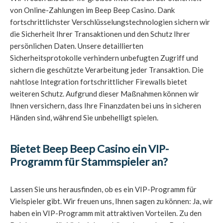
von Online-Zahlungen im Beep Beep Casino. Dank
fortschrittlichster Verschlüsselungstechnologien sichern wir
die Sicherheit Ihrer Transaktionen und den Schutz Ihrer
persönlichen Daten. Unsere detaillierten
Sicherheitsprotokolle verhindern unbefugten Zugriff und
sichern die geschützte Verarbeitung jeder Transaktion. Die
nahtlose Integration fortschrittlicher Firewalls bietet
weiteren Schutz. Aufgrund dieser Maßnahmen können wir
Ihnen versichern, dass Ihre Finanzdaten bei uns in sicheren
Händen sind, während Sie unbehelligt spielen.
Bietet Beep Beep Casino ein VIP-
Programm für Stammspieler an?
Lassen Sie uns herausfinden, ob es ein VIP-Programm für
Vielspieler gibt. Wir freuen uns, Ihnen sagen zu können: Ja, wir
haben ein VIP-Programm mit attraktiven Vorteilen. Zu den