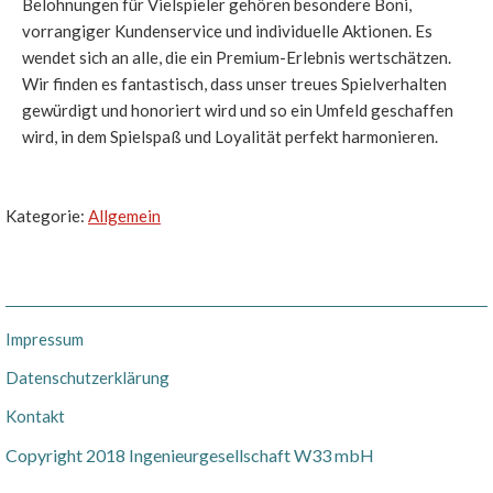
Belohnungen für Vielspieler gehören besondere Boni,
vorrangiger Kundenservice und individuelle Aktionen. Es
wendet sich an alle, die ein Premium-Erlebnis wertschätzen.
Wir finden es fantastisch, dass unser treues Spielverhalten
gewürdigt und honoriert wird und so ein Umfeld geschaffen
wird, in dem Spielspaß und Loyalität perfekt harmonieren.
Kategorie:
Allgemein
Impressum
Footer
Datenschutzerklärung
Kontakt
Copyright 2018 Ingenieurgesellschaft W33 mbH