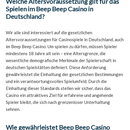
Welche Altersvoraussetzung gilt für das
Spielen im Beep Beep Casino in
Deutschland?
Wir alle sind interessiert auf die gesetzlichen
Altersvoraussetzungen für Casinospiele in Deutschland, auch
im Beep Beep Casino. Um spielen zu dürfen, müssen Spieler
mindestens 18 Jahre alt sein – eine Altersgrenze, die
wesentliche demografische Merkmale der Spielerschaft in
deutschen Spielstätten definiert. Diese Anforderung
gewährleistet die Einhaltung der gesetzlichen Bestimmungen
und ein verantwortungsvolles Spielumfeld. Durch die
Einhaltung dieser Standards stellen wir sicher, dass das
Casino ein attraktives Ziel für erfahrene und angehende
Spieler bleibt, die sich nach grenzenloser Unterhaltung
sehnen.
Wie gewährleistet Beep Beep Casino