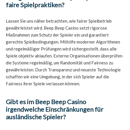
faire Spielpraktiken?
Lassen Sie uns näher betrachten, wie fairer Spielbetrieb
gewährleistet wird. Beep Beep Casino setzt rigorose
Maßnahmen zum Schutz der Spieler ein und garantiert
gerechte Spielbedingungen. Mithilfe moderner Algorithmen
und regelmäßiger Prüfungen wird sichergestellt, dass alle
Spiele objektiv ablaufen. Externe Organisationen überprüfen
die Systeme regelmäßig, um Randomität und Fairness zu
gewährleisten. Durch Transparenz und neueste Technologie
schaffen wir eine Umgebung, in der sich Spieler auf die
Fairness ihrer Spiele verlassen können.
Gibt es im Beep Beep Casino
irgendwelche Einschränkungen für
ausländische Spieler?