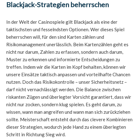
Blackjack-Strategien beherrschen
In der Welt der Casinospiele gilt Blackjack als eine der
taktischsten und fesselndsten Optionen. Wer dieses Spiel
beherrschen will, für den sind Karten zählen und
Risikomanagement unerlässlich. Beim Kartenzählen geht es
nicht nur darum, Zahlen zu erfassen, sondern auch darum,
Muster zu erkennen und informierte Entscheidungen zu
treffen. Indem wir die Karten im Kopf behalten, können wir
unsere Einsätze taktisch anpassen und vorteilhafte Chancen
nutzen. Doch das Risikokontrolle – unser Sicherheitsnetz –
darf nicht vernachlässigt werden. Die Balance zwischen
riskanten Zügen und überlegter Vorsicht garantiert, dass wir
nicht nur zocken, sondern klug spielen. Es geht darum, zu
wissen, wann man angreifen und wann man sich zurückziehen
sollte. Meisterschaft entsteht durch das clevere Kombinieren
dieser Strategien, wodurch jede Hand zu einem überlegten
Schritt in Richtung Sieg wird.