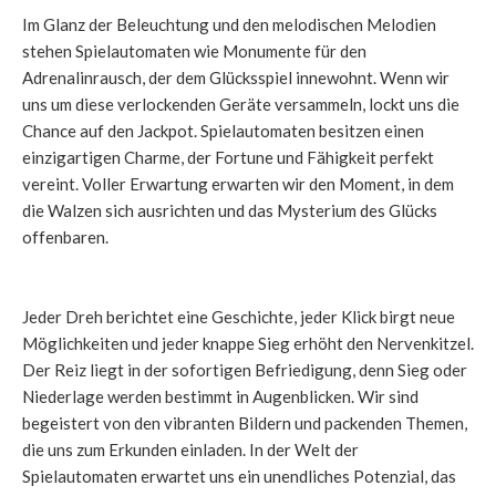
Im Glanz der Beleuchtung und den melodischen Melodien
stehen Spielautomaten wie Monumente für den
Adrenalinrausch, der dem Glücksspiel innewohnt. Wenn wir
uns um diese verlockenden Geräte versammeln, lockt uns die
Chance auf den Jackpot. Spielautomaten besitzen einen
einzigartigen Charme, der Fortune und Fähigkeit perfekt
vereint. Voller Erwartung erwarten wir den Moment, in dem
die Walzen sich ausrichten und das Mysterium des Glücks
offenbaren.
Jeder Dreh berichtet eine Geschichte, jeder Klick birgt neue
Möglichkeiten und jeder knappe Sieg erhöht den Nervenkitzel.
Der Reiz liegt in der sofortigen Befriedigung, denn Sieg oder
Niederlage werden bestimmt in Augenblicken. Wir sind
begeistert von den vibranten Bildern und packenden Themen,
die uns zum Erkunden einladen. In der Welt der
Spielautomaten erwartet uns ein unendliches Potenzial, das