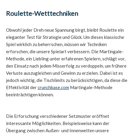
Roulette-Wetttechniken
Obwohl jeder Dreh neue Spannung birgt, bleibt Roulette ein
eleganter Test für Strategie und Glück. Um dieses klassische
Spiel wirklich zu beherrschen, müssen wir Techniken
erforschen, die unsere Spielart verbessern. Die Martingale-
Methode, ein Liebling unter erfahrenen Spielern, schlägt vor,
den Einsatz nach jedem Misserfolg zu verdoppeln, um frühere
Verluste auszugleichen und Gewinn zu erzielen. Dabei ist es
jedoch wichtig, die Tischlimits zu berücksichtigen, da diese die
Effektivität der
crunchbase.com
Martingale-Methode
beeinträchtigen können.
Die Erforschung verschiedener Setzmuster eröffnet
interessante Möglichkeiten. Beispielsweise kann der
Übergang zwischen Außen- und Innenwetten unsere