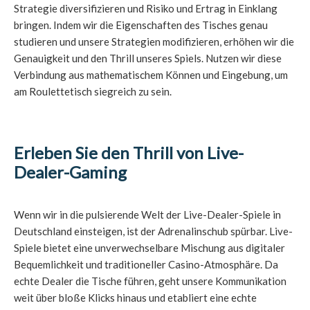
Strategie diversifizieren und Risiko und Ertrag in Einklang
bringen. Indem wir die Eigenschaften des Tisches genau
studieren und unsere Strategien modifizieren, erhöhen wir die
Genauigkeit und den Thrill unseres Spiels. Nutzen wir diese
Verbindung aus mathematischem Können und Eingebung, um
am Roulettetisch siegreich zu sein.
Erleben Sie den Thrill von Live-
Dealer-Gaming
Wenn wir in die pulsierende Welt der Live-Dealer-Spiele in
Deutschland einsteigen, ist der Adrenalinschub spürbar. Live-
Spiele bietet eine unverwechselbare Mischung aus digitaler
Bequemlichkeit und traditioneller Casino-Atmosphäre. Da
echte Dealer die Tische führen, geht unsere Kommunikation
weit über bloße Klicks hinaus und etabliert eine echte