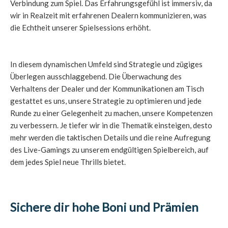
Verbindung zum Spiel. Das Erfahrungsgefühl ist immersiv, da
wir in Realzeit mit erfahrenen Dealern kommunizieren, was
die Echtheit unserer Spielsessions erhöht.
In diesem dynamischen Umfeld sind Strategie und zügiges
Überlegen ausschlaggebend. Die Überwachung des
Verhaltens der Dealer und der Kommunikationen am Tisch
gestattet es uns, unsere Strategie zu optimieren und jede
Runde zu einer Gelegenheit zu machen, unsere Kompetenzen
zu verbessern. Je tiefer wir in die Thematik einsteigen, desto
mehr werden die taktischen Details und die reine Aufregung
des Live-Gamings zu unserem endgültigen Spielbereich, auf
dem jedes Spiel neue Thrills bietet.
Sichere dir hohe Boni und Prämien