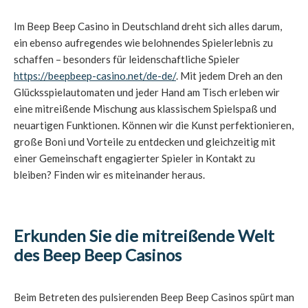
Im Beep Beep Casino in Deutschland dreht sich alles darum,
ein ebenso aufregendes wie belohnendes Spielerlebnis zu
schaffen – besonders für leidenschaftliche Spieler
https://beepbeep-casino.net/de-de/
. Mit jedem Dreh an den
Glücksspielautomaten und jeder Hand am Tisch erleben wir
eine mitreißende Mischung aus klassischem Spielspaß und
neuartigen Funktionen. Können wir die Kunst perfektionieren,
große Boni und Vorteile zu entdecken und gleichzeitig mit
einer Gemeinschaft engagierter Spieler in Kontakt zu
bleiben? Finden wir es miteinander heraus.
Erkunden Sie die mitreißende Welt
des Beep Beep Casinos
Beim Betreten des pulsierenden Beep Beep Casinos spürt man